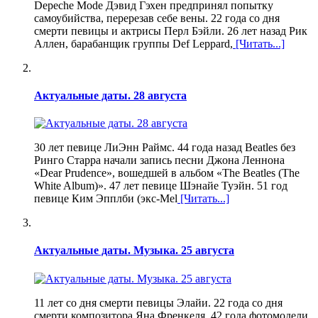
Depeche Mode Дэвид Гэхен предпринял попытку
самоубийства, перерезав себе вены. 22 года со дня
смерти певицы и актрисы Перл Бэйли. 26 лет назад Рик
Аллен, барабанщик группы Def Leppard,
[Читать...]
Актуальные даты. 28 августа
30 лет певице ЛиЭнн Раймс. 44 года назад Beatles без
Ринго Старра начали запись песни Джона Леннона
«Dear Prudence», вошедшей в альбом «The Beatles (The
White Album)». 47 лет певице Шэнайе Туэйн. 51 год
певице Ким Эпплби (экс-Mel
[Читать...]
Актуальные даты. Музыка. 25 августа
11 лет со дня смерти певицы Элайи. 22 года со дня
смерти композитора Яна Френкеля. 42 года фотомодели