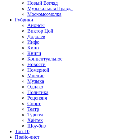
Новый Взгляд
Музыкальная Правда
Москомсомолка
Рубрики
Анонсы
Виктор Цой
Додолев
Инфо
Кино
Книги
Концептуальное
Новости
Номерной
Мнение
Музыка
Однако
Политика
Рецензия
Спорт
Театр
Туризм
Хайтек
Шоу-биз
Топ-10
Прайс-лист