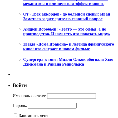
механизмы и клиническая эффективность
От «Трех аккордов» до большой сцены: Иван
Замотаев задаст зрителю главный вопрос
Андрей Воробьёв: «Театр — это семья, а не
производство. И нам есть что показать миру»
Звезда «Дома Дракона» и легенда французского
кино: кто сыграет в новом фильме
Супергерл в топе: Милли Олкок обогнала Хью
Джекмана и Райана Рейнольдса
Войти
Имя пользователя:
Пароль:
Запомнить меня