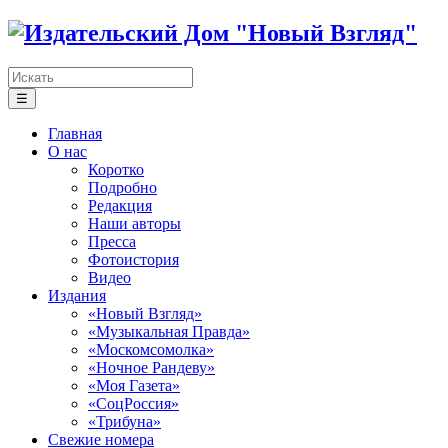
☰
Главная
О нас
Коротко
Подробно
Редакция
Наши авторы
Пресса
Фотоистория
Видео
Издания
«Новый Взгляд»
«Музыкальная Правда»
«Москомсомолка»
«Ночное Рандеву»
«Моя Газета»
«СоцРоссия»
«Трибуна»
Свежие номера