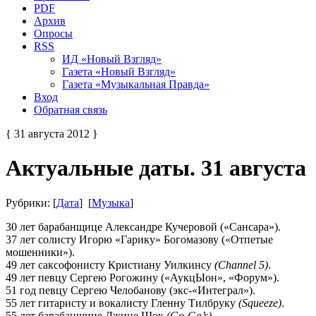
PDF
Архив
Опросы
RSS
ИД «Новый Взгляд»
Газета «Новый Взгляд»
Газета «Музыкальная Правда»
Вход
Обратная связь
{ 31 августа 2012 }
Актуальные даты. 31 августа
Рубрики: [
Дата
] [
Музыка
]
30 лет барабанщице Александре Кучеровой («Сансара»).
37 лет солисту Игорю «Гарику» Богомазову («Отпетые
мошенники»).
49 лет саксофонисту Кpистиану Уилкинсу
(Channel 5)
.
49 лет певцу Сергею Рогожину («АукцЫон», «Форум»).
51 год певцу Сергею Челобанову (экс-«Интеграл»).
55 лет гитаристу и вокалисту Гленну Тилбруку
(Squeeze)
.
55 лет барабанщице Джине Шок
(Go-Go’s).