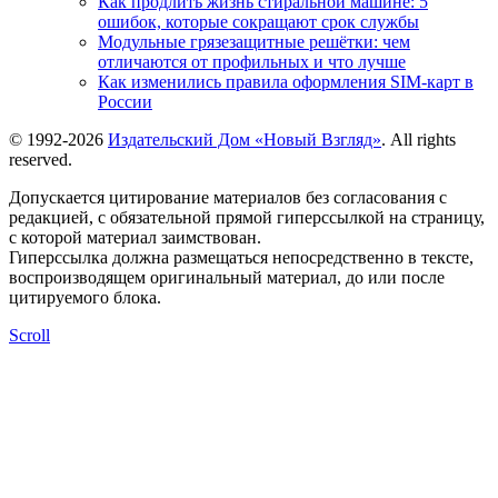
Как продлить жизнь стиральной машине: 5
ошибок, которые сокращают срок службы
Модульные грязезащитные решётки: чем
отличаются от профильных и что лучше
Как изменились правила оформления SIM-карт в
России
© 1992-2026
Издательский Дом «Новый Взгляд»
. All rights
reserved.
Допускается цитирование материалов без согласования с
редакцией, с обязательной прямой гиперссылкой на страницу,
с которой материал заимствован.
Гиперссылка должна размещаться непосредственно в тексте,
воспроизводящем оригинальный материал, до или после
цитируемого блока.
Scroll