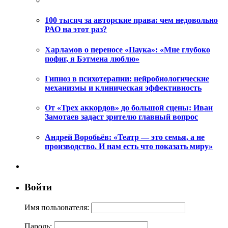
100 тысяч за авторские права: чем недовольно
РАО на этот раз?
Харламов о переносе «Паука»: «Мне глубоко
пофиг, я Бэтмена люблю»
Гипноз в психотерапии: нейробиологические
механизмы и клиническая эффективность
От «Трех аккордов» до большой сцены: Иван
Замотаев задаст зрителю главный вопрос
Андрей Воробьёв: «Театр — это семья, а не
производство. И нам есть что показать миру»
Войти
Имя пользователя:
Пароль: