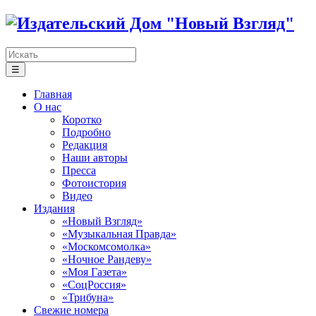
☰
Главная
О нас
Коротко
Подробно
Редакция
Наши авторы
Пресса
Фотоистория
Видео
Издания
«Новый Взгляд»
«Музыкальная Правда»
«Москомсомолка»
«Ночное Рандеву»
«Моя Газета»
«СоцРоссия»
«Трибуна»
Свежие номера