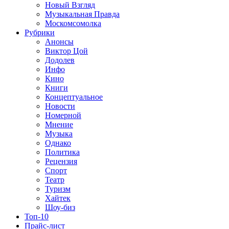
Новый Взгляд
Музыкальная Правда
Москомсомолка
Рубрики
Анонсы
Виктор Цой
Додолев
Инфо
Кино
Книги
Концептуальное
Новости
Номерной
Мнение
Музыка
Однако
Политика
Рецензия
Спорт
Театр
Туризм
Хайтек
Шоу-биз
Топ-10
Прайс-лист