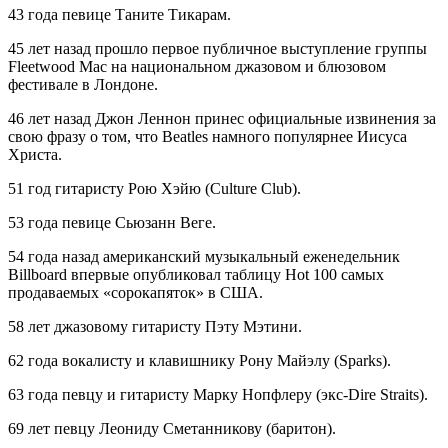
43 года певице Таните Тикаpам.
45 лет назад прошло первое публичное выступление группы
Fleetwood Mac на национальном джазовом и блюзовом
фестивале в Лондоне.
46 лет назад Джон Леннон принес официальные извинения за
свою фразу о том, что Beatles намного популярнее Иисуса
Христа.
51 год гитаристу Рою Хэйю (Culture Club).
53 года певице Сьюзанн Веге.
54 года назад американский музыкальный еженедельник
Billboard впервые опубликовал таблицу Hot 100 самых
продаваемых «сорокапяток» в США.
58 лет джазовому гитаристу Пэту Мэтини.
62 года вокалисту и клавишнику Рону Майэлу (Sparks).
63 года певцу и гитаристу Марку Нопфлеру (экс-Dire Straits).
69 лет певцу Леониду Сметанникову (баритон).