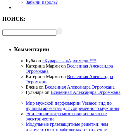
Забыли пароль?
ПОИСК:
Комментарии
Буба on
«Курара» – «Архимед» ***
Катерина Марми on
Вселенная Александра
Эгромжана
Катерина Марми on
Вселенная Александра
Эгромжана
Елена on
Вселенная Александра Эгромжана
Гульнара on
Вселенная Александра Эгромжана
Мир мужской парфюмерии Versace: гид по
лучшим ароматам для современного мужчины
Эпилепсия: когда мозг говорит на языке
электричества
Модульные грязезащитные решётки: чем
отличаются от профильных и что лучше