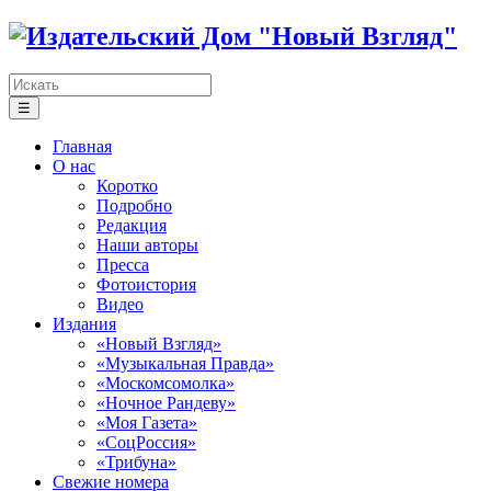
☰
Главная
О нас
Коротко
Подробно
Редакция
Наши авторы
Пресса
Фотоистория
Видео
Издания
«Новый Взгляд»
«Музыкальная Правда»
«Москомсомолка»
«Ночное Рандеву»
«Моя Газета»
«СоцРоссия»
«Трибуна»
Свежие номера