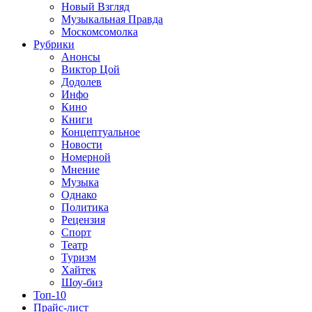
Новый Взгляд
Музыкальная Правда
Москомсомолка
Рубрики
Анонсы
Виктор Цой
Додолев
Инфо
Кино
Книги
Концептуальное
Новости
Номерной
Мнение
Музыка
Однако
Политика
Рецензия
Спорт
Театр
Туризм
Хайтек
Шоу-биз
Топ-10
Прайс-лист