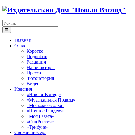
☰
Главная
О нас
Коротко
Подробно
Редакция
Наши авторы
Пресса
Фотоистория
Видео
Издания
«Новый Взгляд»
«Музыкальная Правда»
«Москомсомолка»
«Ночное Рандеву»
«Моя Газета»
«СоцРоссия»
«Трибуна»
Свежие номера