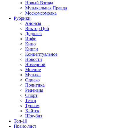
Новый Взгляд
Музыкальная Правда
Москомсомолка
Рубрики
Анонсы
Виктор Цой
Додолев
Инфо
Кино
Книги
Концептуальное
Новости
Номерной
Мнение
Музыка
Однако
Политика
Рецензия
Спорт
Театр
Туризм
Хайтек
Шоу-биз
Топ-10
Прайс-лист