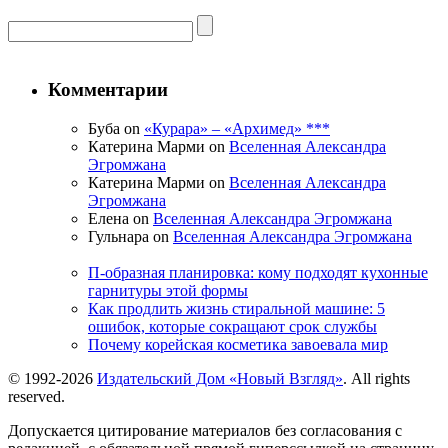
Комментарии
Буба on
«Курара» – «Архимед» ***
Катерина Марми on
Вселенная Александра
Эгромжана
Катерина Марми on
Вселенная Александра
Эгромжана
Елена on
Вселенная Александра Эгромжана
Гульнара on
Вселенная Александра Эгромжана
П-образная планировка: кому подходят кухонные
гарнитуры этой формы
Как продлить жизнь стиральной машине: 5
ошибок, которые сокращают срок службы
Почему корейская косметика завоевала мир
© 1992-2026
Издательский Дом «Новый Взгляд»
. All rights
reserved.
Допускается цитирование материалов без согласования с