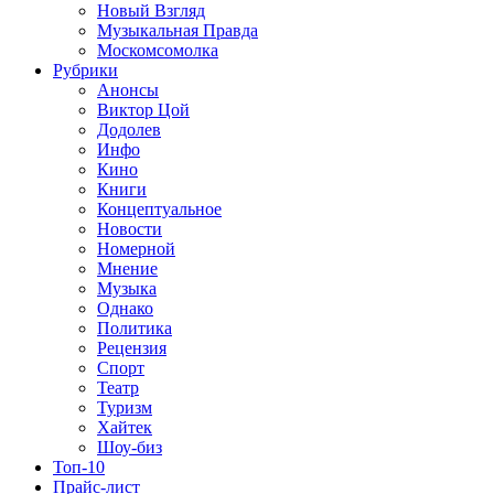
Новый Взгляд
Музыкальная Правда
Москомсомолка
Рубрики
Анонсы
Виктор Цой
Додолев
Инфо
Кино
Книги
Концептуальное
Новости
Номерной
Мнение
Музыка
Однако
Политика
Рецензия
Спорт
Театр
Туризм
Хайтек
Шоу-биз
Топ-10
Прайс-лист