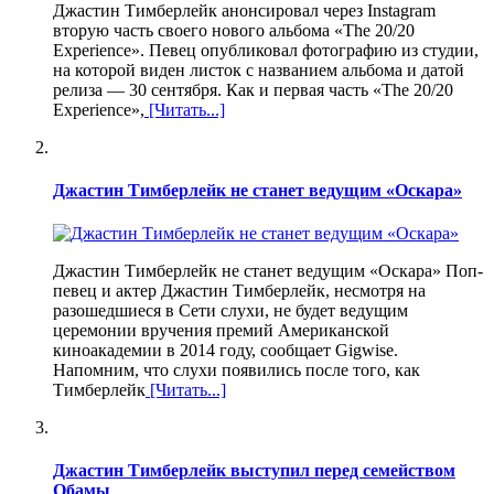
Джастин Тимберлейк анонсировал через Instagram
вторую часть своего нового альбома «The 20/20
Experience». Певец опубликовал фотографию из студии,
на которой виден листок с названием альбома и датой
релиза — 30 сентября. Как и первая часть «The 20/20
Experience»,
[Читать...]
Джастин Тимберлейк не станет ведущим «Оскара»
Джастин Тимберлейк не станет ведущим «Оскара» Поп-
певец и актер Джастин Тимберлейк, несмотря на
разошедшиеся в Сети слухи, не будет ведущим
церемонии вручения премий Американской
киноакадемии в 2014 году, сообщает Gigwise.
Напомним, что слухи появились после того, как
Тимберлейк
[Читать...]
Джастин Тимберлейк выступил перед семейством
Обамы