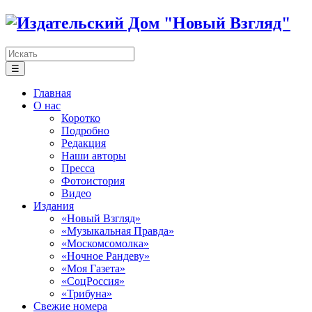
☰
Главная
О нас
Коротко
Подробно
Редакция
Наши авторы
Пресса
Фотоистория
Видео
Издания
«Новый Взгляд»
«Музыкальная Правда»
«Москомсомолка»
«Ночное Рандеву»
«Моя Газета»
«СоцРоссия»
«Трибуна»
Свежие номера