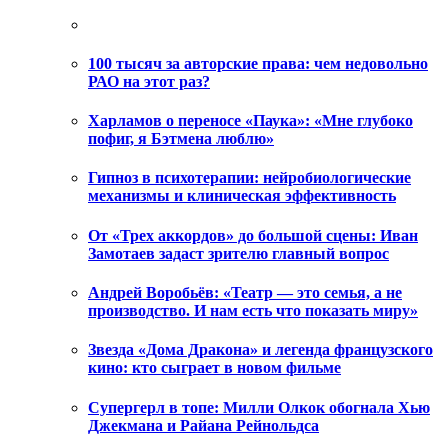
100 тысяч за авторские права: чем недовольно
РАО на этот раз?
Харламов о переносе «Паука»: «Мне глубоко
пофиг, я Бэтмена люблю»
Гипноз в психотерапии: нейробиологические
механизмы и клиническая эффективность
От «Трех аккордов» до большой сцены: Иван
Замотаев задаст зрителю главный вопрос
Андрей Воробьёв: «Театр — это семья, а не
производство. И нам есть что показать миру»
Звезда «Дома Дракона» и легенда французского
кино: кто сыграет в новом фильме
Супергерл в топе: Милли Олкок обогнала Хью
Джекмана и Райана Рейнольдса