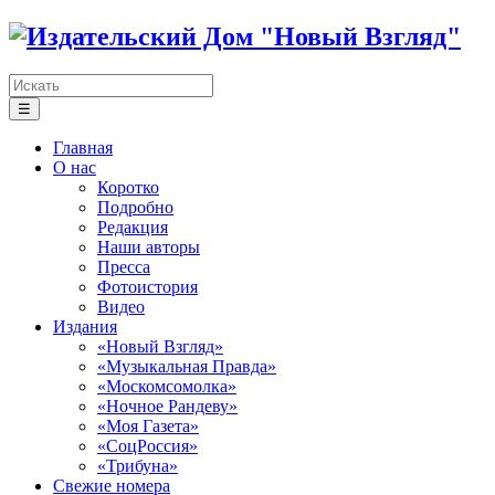
☰
Главная
О нас
Коротко
Подробно
Редакция
Наши авторы
Пресса
Фотоистория
Видео
Издания
«Новый Взгляд»
«Музыкальная Правда»
«Москомсомолка»
«Ночное Рандеву»
«Моя Газета»
«СоцРоссия»
«Трибуна»
Свежие номера