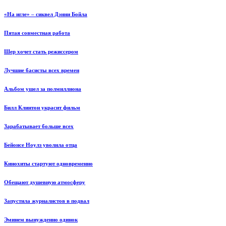
«На игле» – сиквел Дэнни Бойла
Пятая совместная работа
Шер хочет стать режиссером
Лучшие басисты всех времен
Альбом ушел за полмиллиона
Билл Клинтон украсит фильм
Зарабатывает больше всех
Бейонсе Ноулз уволила отца
Кинохиты стартуют одновременно
Обещают душевную атмосферу
Запустила журналистов в подвал
Эминем вынужденно одинок