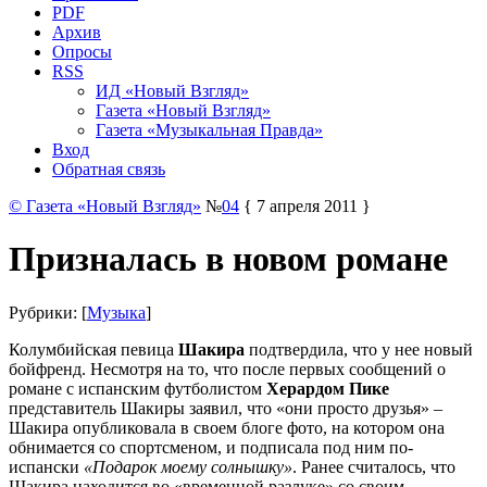
PDF
Архив
Опросы
RSS
ИД «Новый Взгляд»
Газета «Новый Взгляд»
Газета «Музыкальная Правда»
Вход
Обратная связь
© Газета «Новый Взгляд»
№
04
{ 7 апреля 2011 }
Призналась в новом романе
Рубрики: [
Музыка
]
Колумбийская певица
Шакира
подтвердила, что у нее новый
бойфренд. Несмотря на то, что после первых сообщений о
романе с испанским футболистом
Херардом Пике
представитель Шакиры заявил, что «они просто друзья» –
Шакира опубликовала в своем блоге фото, на котором она
обнимается со спортсменом, и подписала под ним по-
испански
«Подарок моему солнышку»
. Ранее считалось, что
Шакира находится во «временной разлуке» со своим