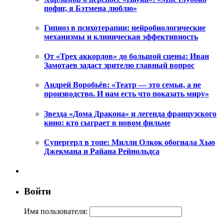
пофиг, я Бэтмена люблю»
Гипноз в психотерапии: нейробиологические
механизмы и клиническая эффективность
От «Трех аккордов» до большой сцены: Иван
Замотаев задаст зрителю главный вопрос
Андрей Воробьёв: «Театр — это семья, а не
производство. И нам есть что показать миру»
Звезда «Дома Дракона» и легенда французского
кино: кто сыграет в новом фильме
Супергерл в топе: Милли Олкок обогнала Хью
Джекмана и Райана Рейнольдса
Войти
Имя пользователя: