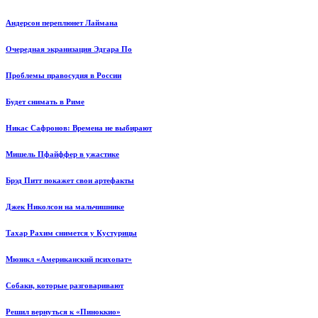
Андерсон переплюнет Лаймана
Очередная экранизация Эдгара По
Проблемы правосудия в России
Будет снимать в Риме
Никас Сафронов: Времена не выбирают
Мишель Пфайффер в ужастике
Брэд Питт покажет свои артефакты
Джек Николсон на мальчишнике
Тахар Рахим снимется у Кустурицы
Мюзикл «Американский психопат»
Собаки, которые разговаривают
Решил вернуться к «Пиноккио»