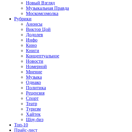
Новый Взгляд
Музыкальная Правда
Москомсомолка
Рубрики
Анонсы
Виктор Цой
Додолев
Инфо
Кино
Книги
Концептуальное
Новости
Номерной
Мнение
Музыка
Однако
Политика
Рецензия
Спорт
Театр
Туризм
Хайтек
Шоу-биз
Топ-10
Прайс-лист