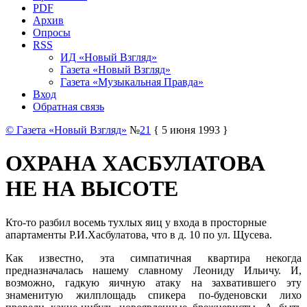
PDF
Архив
Опросы
RSS
ИД «Новый Взгляд»
Газета «Новый Взгляд»
Газета «Музыкальная Правда»
Вход
Обратная связь
© Газета «Новый Взгляд»
№
21
{ 5 июня 1993 }
ОХРАНА ХАСБУЛАТОВА
НЕ НА ВЫСОТЕ
Кто-то разбил восемь тухлых яиц у входа в просторные
апартаменты Р.И.Хасбулатова, что в д. 10 по ул. Щусева.
Как известно, эта симпатичная квартира некогда
предназначалась нашему славному Леониду Ильичу. И,
возможно, гадкую яичную атаку на захватившего эту
знаменитую жилплощадь спикера по-буденовски лихо