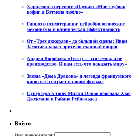
Харламов о переносе «Паука»: «Мне глубоко
пофиг, я Бэтмена люблю»
Гипноз в психотерапии: нейробиологические
механизмы и клиническая эффективность
От «Трех аккордов» до большой сцены: Иван
Замотаев задаст зрителю главный вопрос
Андрей Воробьёв: «Театр — это семья, а не
производство. И нам есть что показать миру»
Звезда «Дома Дракона» и легенда французского
кино: кто сыграет в новом фильме
Супергерл в топе: Милли Олкок обогнала Хью
Джекмана и Райана Рейнольдса
Войти
Имя пользователя: