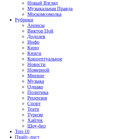
Новый Взгляд
Музыкальная Правда
Москомсомолка
Рубрики
Анонсы
Виктор Цой
Додолев
Инфо
Кино
Книги
Концептуальное
Новости
Номерной
Мнение
Музыка
Однако
Политика
Рецензия
Спорт
Театр
Туризм
Хайтек
Шоу-биз
Топ-10
Прайс-лист