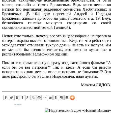
провели какие-нибудь новоявленные брежневисты. А быть
может, кто-либо из самих Брежневых. Ведь всего несколько
метров (по вертикали) разделяют семейства Хасбулатовых и
Брежневых. (В 10-й дом переехали Андрей и Надежда
Брежневы, жившие до этого на улице Толстого в д. 19. Внук
беззлобного генсека махнулся квартирами со своей
скандально известной теткой Галиной).
Непонятно только, почему все это яйцебезобразие не пресекла
матерая охрана высокого чиновника. Ведь то, что ребятки из
экс-”девятки” отмывали тухлую дрянь, не есть их заслуга. Им
не мешало бы точно вычислить, кто именно хулиганит в
респектабельном вельможном здании.
Помните сакраментальную фразу из дозастойного фильма: “А
если бы он вез патроны?” Так и здесь. А если бы вместо
испорченных яиц метали вполне исправные “лимонки”? Это
дико расстроило бы Руслана Имрановича, надо думать.
Максим ЛЯДОВ.