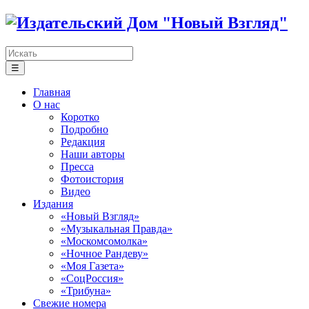
☰
Главная
О нас
Коротко
Подробно
Редакция
Наши авторы
Пресса
Фотоистория
Видео
Издания
«Новый Взгляд»
«Музыкальная Правда»
«Москомсомолка»
«Ночное Рандеву»
«Моя Газета»
«СоцРоссия»
«Трибуна»
Свежие номера