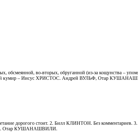
меянной, во-вторых, обруганной (из-за кощунства – упомянуть
венный кумир – Иисус ХРИСТОС. Андрей ВУЛЬФ, Отар КУШАНА
четание дорогого стоит. 2. Билл КЛИНТОН. Без комментариев.
и ум. Отар КУШАНАШВИЛИ.