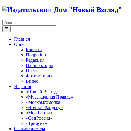
☰
Главная
О нас
Коротко
Подробно
Редакция
Наши авторы
Пресса
Фотоистория
Видео
Издания
«Новый Взгляд»
«Музыкальная Правда»
«Москомсомолка»
«Ночное Рандеву»
«Моя Газета»
«СоцРоссия»
«Трибуна»
Свежие номера