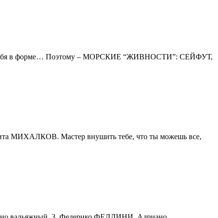
ржать себя в форме… Поэтому – МОРСКИЕ “ЖИВНОСТИ”: СЕЙФУТ,
ита МИХАЛКОВ. Мастер внушить тебе, что ты можешь все,
льно вальяжный. 3. Федерико ФЕЛЛИНИ. Адриано