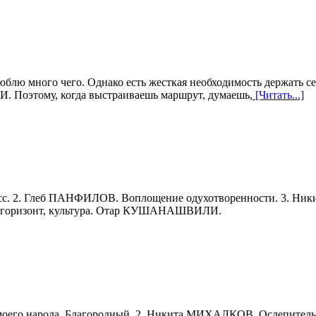
о я люблю много чего. Однако есть жесткая необходимость де
этому, когда выстраиваешь маршрут, думаешь,
[Читать...]
с. 2. Глеб ПАНФИЛОВ. Воплощение одухотворенности. 3. Ник
т, горизонт, культура. Отар КУШАНАШВИЛИ.
 моего народа. Благородный. 2. Никита МИХАЛКОВ. Ослепите