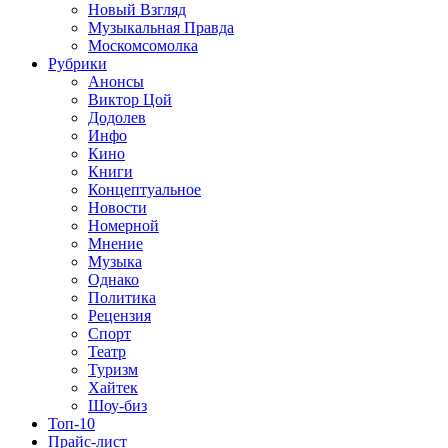
Новый Взгляд
Музыкальная Правда
Москомсомолка
Рубрики
Анонсы
Виктор Цой
Додолев
Инфо
Кино
Книги
Концептуальное
Новости
Номерной
Мнение
Музыка
Однако
Политика
Рецензия
Спорт
Театр
Туризм
Хайтек
Шоу-биз
Топ-10
Прайс-лист