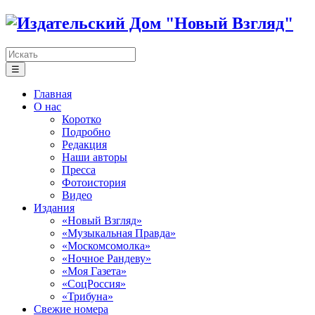
☰
Главная
О нас
Коротко
Подробно
Редакция
Наши авторы
Пресса
Фотоистория
Видео
Издания
«Новый Взгляд»
«Музыкальная Правда»
«Москомсомолка»
«Ночное Рандеву»
«Моя Газета»
«СоцРоссия»
«Трибуна»
Свежие номера