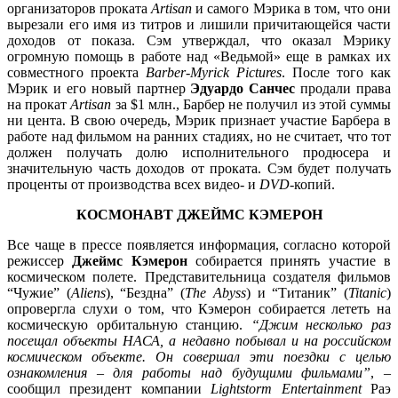
организаторов проката
Artisan
и самого Мэрика в том, что они
вырезали его имя из титров и лишили причитающейся части
доходов от показа. Сэм утверждал, что оказал Мэрику
огромную помощь в работе над «Ведьмой» еще в рамках их
совместного проекта
Barber-Myrick Pictures
. После того как
Мэрик и его новый партнер
Эдуардо Санчес
продали права
на прокат
Artisan
за $1 млн., Барбер не получил из этой суммы
ни цента. В свою очередь, Мэрик признает участие Барбера в
работе над фильмом на ранних стадиях, но не считает, что тот
должен получать долю исполнительного продюсера и
значительную часть доходов от проката. Сэм будет получать
проценты от производства всех видео- и
DVD-
копий.
КОСМОНАВТ ДЖЕЙМС КЭМЕРОН
Все чаще в прессе появляется информация, согласно которой
режиссер
Джеймс Кэмерон
собирается принять участие в
космическом полете. Представительница создателя фильмов
“Чужие” (
Aliens
), “Бездна” (
The Abyss
) и “Титаник” (
Titanic
)
опровергла слухи о том, что Кэмерон собирается лететь на
космическую орбитальную станцию.
“Джим несколько раз
посещал объекты НАСА, а недавно побывал и на российском
космическом объекте. Он совершал эти поездки с целью
ознакомления – для работы над будущими фильмами”
, –
сообщил президент компании
Lightstorm Entertainment
Раэ