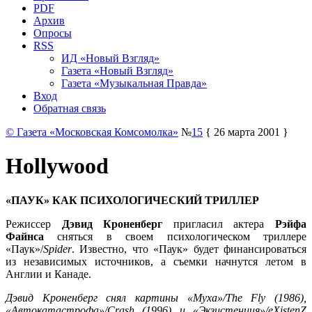
PDF
Архив
Опросы
RSS
ИД «Новый Взгляд»
Газета «Новый Взгляд»
Газета «Музыкальная Правда»
Вход
Обратная связь
© Газета «Московская Комсомолка»
№
15
{ 26 марта 2001 }
Hollywood
«ПАУК» КАК ПСИХОЛОГИЧЕСКИЙ ТРИЛЛЕР
Режиссер
Дэвид Кроненберг
пригласил актера
Рэйфа
Файнса
сняться в своем психологическом триллере
«Паук»/
Spider
. Известно, что «Паук» будет финансироваться
из независимых источников, а съемки начнутся летом в
Англии и Канаде.
Дэвид Кроненберг снял картины «Муха»/The Fly (1986),
«Автокатастрофа»/Crash (1996) и «Экзистенция»/eXistenZ