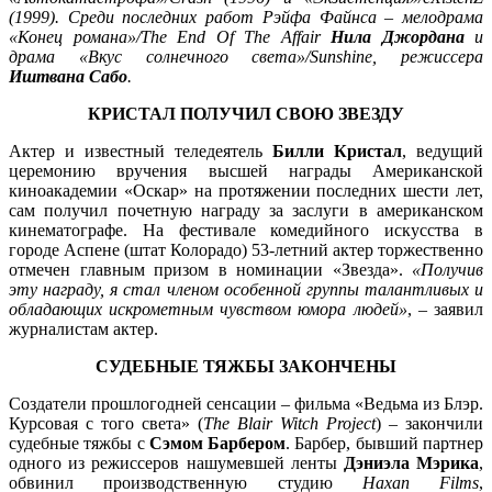
(1999). Среди последних работ Рэйфа Файнса – мелодрама
«Конец романа»/The End Of The Affair
Нила Джордана
и
драма «Вкус солнечного света»/Sunshine, режиссера
Иштвана Сабо
.
КРИСТАЛ ПОЛУЧИЛ СВОЮ ЗВЕЗДУ
Актер и известный теледеятель
Билли Кристал
, ведущий
церемонию вручения высшей награды Американской
киноакадемии «Оскар» на протяжении последних шести лет,
сам получил почетную награду за заслуги в американском
кинематографе. На фестивале комедийного искусства в
городе Аспене (штат Колорадо) 53-летний актер торжественно
отмечен главным призом в номинации «Звезда».
«Получив
эту награду, я стал членом особенной группы талантливых и
обладающих искрометным чувством юмора людей»
, – заявил
журналистам актер.
СУДЕБНЫЕ ТЯЖБЫ ЗАКОНЧЕНЫ
Создатели прошлогодней сенсации – фильма «Ведьма из Блэр.
Курсовая с того света» (
The Blair Witch Project
) – закончили
судебные тяжбы с
Сэмом Барбером
. Барбер, бывший партнер
одного из режиссеров нашумевшей ленты
Дэниэла Мэрика
,
обвинил производственную студию
Haxan Films
,