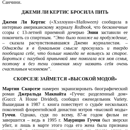
Санчини.
ДЖЕМИ ЛИ КЕРТИС БРОСИЛА ПИТЬ
Джеми Ли Кертис
(«Хэллоуин»/
Halloween)
сообщила в
интервью американскому журналу
Redbook
, что бесконечные
ссоры с 13-летней приемной дочерью
Энни
заставили ее
покончить со спиртным.
“Это было похоже на пробуждение,
–
сказала расчувствовавшаяся Джеми журналистам.
–
Однажды я в буквальном смысле проснулась и твердо
пообещала себе, что больше никогда не возьмусь за старое.
Бороться с пагубной привычкой мне помогала вся моя семья,
поэтому я без тени сомнения могу назвать себя очень
счастливым человеком”
.
СКОРСЕЗЕ ЗАЙМЕТСЯ «ВЫСОКОЙ МОДОЙ»
Мартин Скорсезе
намерен экранизировать биографический
роман
Джеральда Макнайта
«Гуччи: разделенный дом»
(Gucci: A House Divided), сообщил еженедельник Variety.
Вышедшая в 1987 г. книга повествует о судьбе нескольких
поколений флорентийской династии мэтров «высокой моды»
Гуччи
. Однако, судя по всему, 87-м годом фильм не
завершится – ведь в 1995 г.
Маурицио Гуччи
был зверски
убит, и лишь в марте этого года его жена была признана