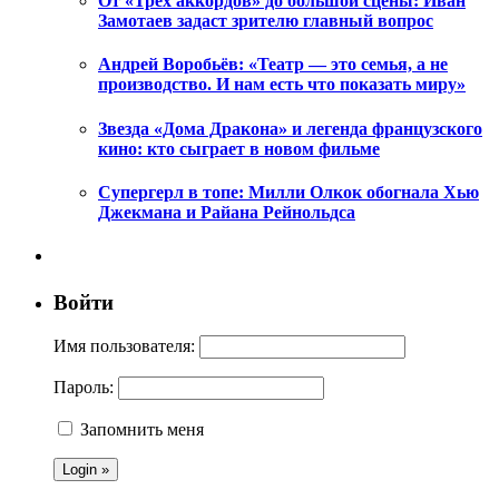
От «Трех аккордов» до большой сцены: Иван
Замотаев задаст зрителю главный вопрос
Андрей Воробьёв: «Театр — это семья, а не
производство. И нам есть что показать миру»
Звезда «Дома Дракона» и легенда французского
кино: кто сыграет в новом фильме
Супергерл в топе: Милли Олкок обогнала Хью
Джекмана и Райана Рейнольдса
Войти
Имя пользователя:
Пароль:
Запомнить меня