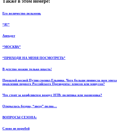
Также в этом номере:
Его величество пельмень
“Я!”
Анекдот
“МОСКВА”
“ПРИХОДИ НА МЕНЯ ПОСМОТРЕТЬ”
В детство можно только впасть!
Прошлой весной Путин сменил Ельцина. Чего больше принесла нам эпоха
правления первого Российского Президента: плюсов или минусов?
Что стоит за конфликтом вокруг НТВ: политика или экономика?
Открылась бездна, “звезд” полна…
ВОПРОСЫ СЕЗОНА:
Слово не воробей