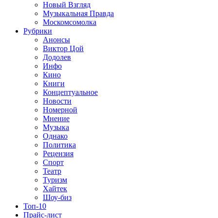
Новый Взгляд
Музыкальная Правда
Москомсомолка
Рубрики
Анонсы
Виктор Цой
Додолев
Инфо
Кино
Книги
Концептуальное
Новости
Номерной
Мнение
Музыка
Однако
Политика
Рецензия
Спорт
Театр
Туризм
Хайтек
Шоу-биз
Топ-10
Прайс-лист