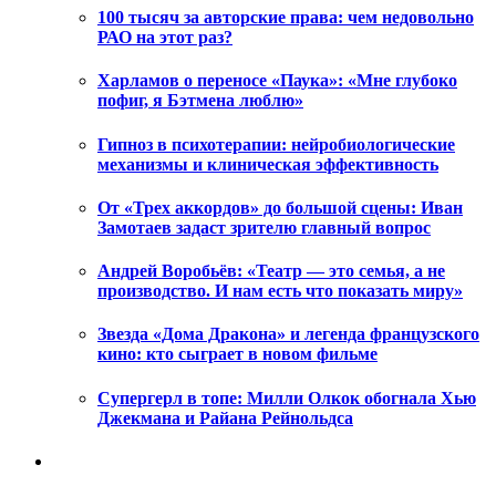
100 тысяч за авторские права: чем недовольно
РАО на этот раз?
Харламов о переносе «Паука»: «Мне глубоко
пофиг, я Бэтмена люблю»
Гипноз в психотерапии: нейробиологические
механизмы и клиническая эффективность
От «Трех аккордов» до большой сцены: Иван
Замотаев задаст зрителю главный вопрос
Андрей Воробьёв: «Театр — это семья, а не
производство. И нам есть что показать миру»
Звезда «Дома Дракона» и легенда французского
кино: кто сыграет в новом фильме
Супергерл в топе: Милли Олкок обогнала Хью
Джекмана и Райана Рейнольдса