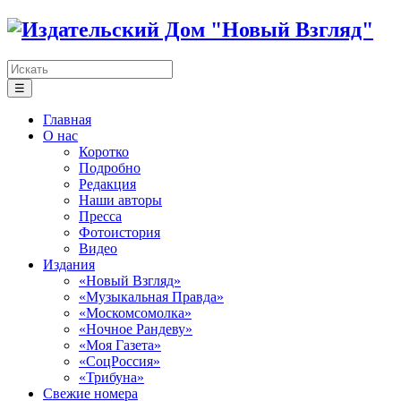
☰
Главная
О нас
Коротко
Подробно
Редакция
Наши авторы
Пресса
Фотоистория
Видео
Издания
«Новый Взгляд»
«Музыкальная Правда»
«Москомсомолка»
«Ночное Рандеву»
«Моя Газета»
«СоцРоссия»
«Трибуна»
Свежие номера