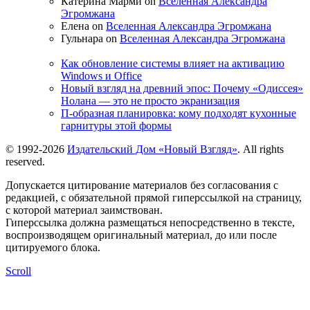
Катерина Марми on
Вселенная Александра
Эгромжана
Елена on
Вселенная Александра Эгромжана
Гульнара on
Вселенная Александра Эгромжана
Как обновление системы влияет на активацию
Windows и Office
Новый взгляд на древний эпос: Почему «Одиссея»
Нолана — это не просто экранизация
П-образная планировка: кому подходят кухонные
гарнитуры этой формы
© 1992-2026
Издательский Дом «Новый Взгляд»
. All rights
reserved.
Допускается цитирование материалов без согласования с
редакцией, с обязательной прямой гиперссылкой на страницу,
с которой материал заимствован.
Гиперссылка должна размещаться непосредственно в тексте,
воспроизводящем оригинальный материал, до или после
цитируемого блока.
Scroll