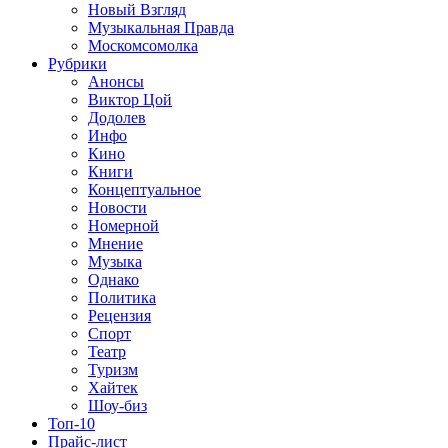
Новый Взгляд
Музыкальная Правда
Москомсомолка
Рубрики
Анонсы
Виктор Цой
Додолев
Инфо
Кино
Книги
Концептуальное
Новости
Номерной
Мнение
Музыка
Однако
Политика
Рецензия
Спорт
Театр
Туризм
Хайтек
Шоу-биз
Топ-10
Прайс-лист