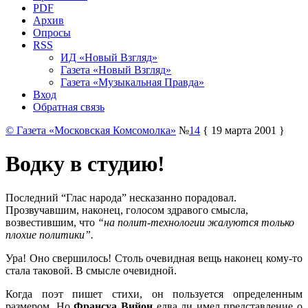
PDF
Архив
Опросы
RSS
ИД «Новый Взгляд»
Газета «Новый Взгляд»
Газета «Музыкальная Правда»
Вход
Обратная связь
© Газета «Московская Комсомолка»
№
14
{ 19 марта 2001 }
Водку в студию!
Последний “Глас народа” несказанно порадовал.
Прозвучавшим, наконец, голосом здравого смысла,
возвестившим, что
“на полит-технологии жалуются только
плохие политики”.
Ура! Оно свершилось! Столь очевидная вещь наконец кому-то
стала таковой. В смысле очевидной.
Когда поэт пишет стихи, он пользуется определенным
размером. Но
Франсуа Вийон
едва ли имел представление о