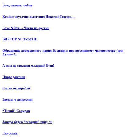
Бьет, значит, любит
Крайне неудачно выступил Николай Гончар…
Love & live… Чисто по-русски
ВИКТОР NIETZSCHE
Обращение деревенского парня Василия к прогрессивному человечеству (или
Хулио-3)
А нам не страшен младший Буш!
Пиародактили
Слово не воробей
Звезды о депрессии
“Тихий” Сокуров
Завтра будет. “сегодня” вряд ли
Раздумья