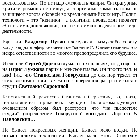
воспользоваться. Но не надо смеживать жанры. Литературные
критики романов не пишут, а спортивные комментаторы не
защищают ворота сборной во время олимпийских игр. Полит-
технологи – это “критики”, а политики производят продукт.
Эти взаимодополняющие, но не взаимоопределяющие виды
деятельности.
Едва ли
Владимир Путин
последовал чьему-либо совету,
когда выдал в эфир знаменитое “мочить!”. Однако именно эта
искра естественности во многом предопределила его будущее.
И едва ли
Сергей Доренко
думал о технологиях, когда одевал
на
Юрия Лужкова
парик и женское платье. Он просто пел! И
как! Так, что
Станислава Говорухина
до сих пор трясет от
этих воспоминаний, в чем он в очередной раз расписался в
студии
Светланы Сорокиной
.
Блистательный режиссер Станислав Сергеевич, год назад
попытавшийся примерить мундир Главнокомандующего
очевидным образом был расстроен, что “на пьедестале
студии” (определение Говорухина) восседают Доренко &
Павловский
…
Не бывает некрасивых женщин. Бывает мало водки. Не
бывает плохих технологий. Бывает мало мозга. Советуем