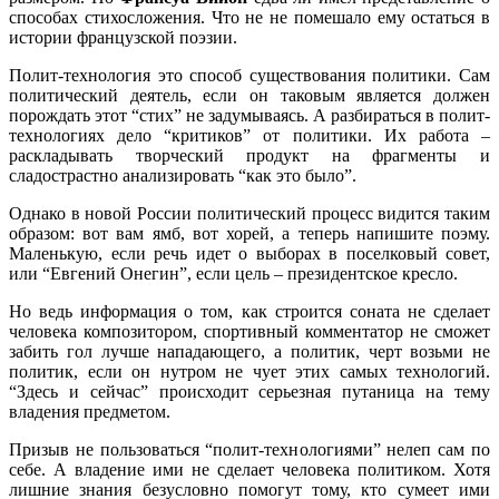
способах стихосложения. Что не не помешало ему остаться в
истории французской поэзии.
Полит-технология это способ существования политики. Сам
политический деятель, если он таковым является должен
порождать этот “стих” не задумываясь. А разбираться в полит-
технологиях дело “критиков” от политики. Их работа –
раскладывать творческий продукт на фрагменты и
сладострастно анализировать “как это было”.
Однако в новой России политический процесс видится таким
образом: вот вам ямб, вот хорей, а теперь напишите поэму.
Маленькую, если речь идет о выборах в поселковый совет,
или “Евгений Онегин”, если цель – президентское кресло.
Но ведь информация о том, как строится соната не сделает
человека композитором, спортивный комментатор не сможет
забить гол лучше нападающего, а политик, черт возьми не
политик, если он нутром не чует этих самых технологий.
“Здесь и сейчас” происходит серьезная путаница на тему
владения предметом.
Призыв не пользоваться “полит-технологиями” нелеп сам по
себе. А владение ими не сделает человека политиком. Хотя
лишние знания безусловно помогут тому, кто сумеет ими