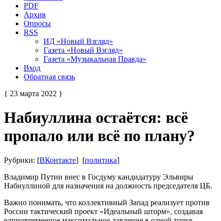
PDF
Архив
Опросы
RSS
ИД «Новый Взгляд»
Газета «Новый Взгляд»
Газета «Музыкальная Правда»
Вход
Обратная связь
{ 23 марта 2022 }
Набиуллина остаётся: всё
пропало или всё по плану?
Рубрики: [
ВКонтакте
] [
политика
]
Владимир Путин внес в Госдуму кандидатуру Эльвиры
Набиуллиной для назначения на должность председателя ЦБ.
Важно понимать, что коллективный Запад реализует против
России тактический проект «Идеальный шторм», создавая
единовременное максимальное давление в одной точке