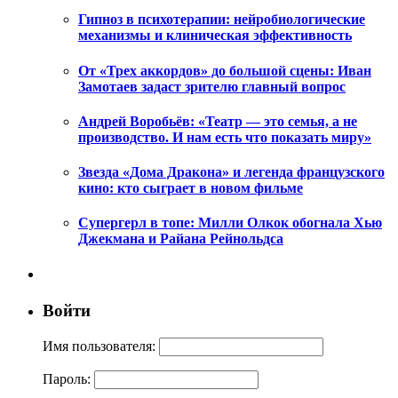
Гипноз в психотерапии: нейробиологические
механизмы и клиническая эффективность
От «Трех аккордов» до большой сцены: Иван
Замотаев задаст зрителю главный вопрос
Андрей Воробьёв: «Театр — это семья, а не
производство. И нам есть что показать миру»
Звезда «Дома Дракона» и легенда французского
кино: кто сыграет в новом фильме
Супергерл в топе: Милли Олкок обогнала Хью
Джекмана и Райана Рейнольдса
Войти
Имя пользователя:
Пароль: