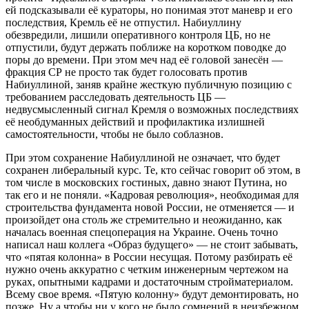
ей подсказывали её кураторы, но понимая этот маневр и его
последствия, Кремль её не отпустил. Набиуллину
обезвредили, лишили оперативного контроля ЦБ, но не
отпустили, будут держать поближе на коротком поводке до
поры до времени. При этом меч над её головой занесён —
фракция СР не просто так будет голосовать против
Набиуллиной, заняв крайне жесткую публичную позицию с
требованием расследовать деятельность ЦБ —
недвусмысленный сигнал Кремля о возможных последствиях
её необдуманных действий и профилактика излишней
самостоятельности, чтобы не было соблазнов.
При этом сохранение Набиуллиной не означает, что будет
сохранен либеральный курс. Те, кто сейчас говорит об этом, в
том числе в московских гостиных, давно знают Путина, но
так его и не поняли. «Кадровая революция», необходимая для
строительства фундамента новой России, не отменяется — и
произойдет она столь же стремительно и неожиданно, как
началась военная спецоперация на Украине. Очень точно
написал наш коллега «Образ будущего» — не стоит забывать,
что «пятая колонна» в России несущая. Потому разбирать её
нужно очень аккуратно с четким инженерным чертежом на
руках, опытными кадрами и достаточным стройматериалом.
Всему свое время. «Пятую колонну» будут демонтировать, но
позже. Ну а чтобы ни у кого не было сомнений в неизбежном