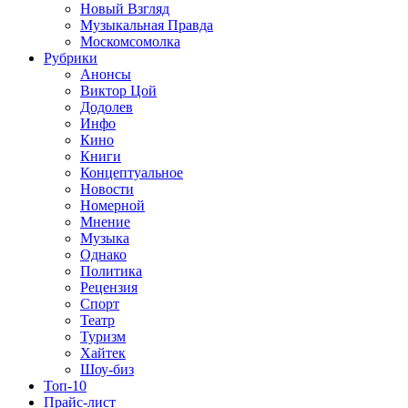
Новый Взгляд
Музыкальная Правда
Москомсомолка
Рубрики
Анонсы
Виктор Цой
Додолев
Инфо
Кино
Книги
Концептуальное
Новости
Номерной
Мнение
Музыка
Однако
Политика
Рецензия
Спорт
Театр
Туризм
Хайтек
Шоу-биз
Топ-10
Прайс-лист