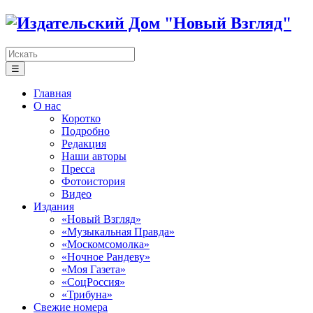
☰
Главная
О нас
Коротко
Подробно
Редакция
Наши авторы
Пресса
Фотоистория
Видео
Издания
«Новый Взгляд»
«Музыкальная Правда»
«Москомсомолка»
«Ночное Рандеву»
«Моя Газета»
«СоцРоссия»
«Трибуна»
Свежие номера