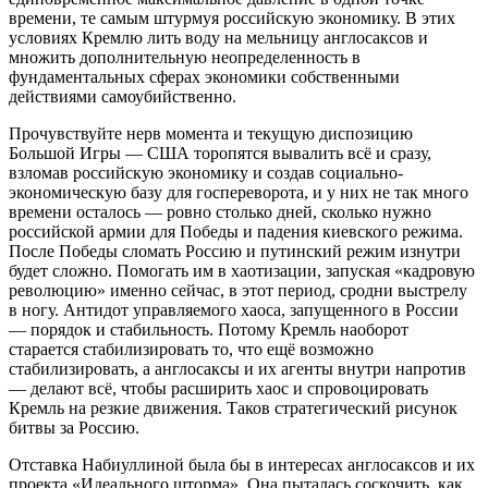
времени, те самым штурмуя российскую экономику. В этих
условиях Кремлю лить воду на мельницу англосаксов и
множить дополнительную неопределенность в
фундаментальных сферах экономики собственными
действиями самоубийственно.
Прочувствуйте нерв момента и текущую диспозицию
Большой Игры — США торопятся вывалить всё и сразу,
взломав российскую экономику и создав социально-
экономическую базу для госпереворота, и у них не так много
времени осталось — ровно столько дней, сколько нужно
российской армии для Победы и падения киевского режима.
После Победы сломать Россию и путинский режим изнутри
будет сложно. Помогать им в хаотизации, запуская «кадровую
революцию» именно сейчас, в этот период, сродни выстрелу
в ногу. Антидот управляемого хаоса, запущенного в России
— порядок и стабильность. Потому Кремль наоборот
старается стабилизировать то, что ещё возможно
стабилизировать, а англосаксы и их агенты внутри напротив
— делают всё, чтобы расширить хаос и спровоцировать
Кремль на резкие движения. Таков стратегический рисунок
битвы за Россию.
Отставка Набиуллиной была бы в интересах англосаксов и их
проекта «Идеального шторма». Она пыталась соскочить, как