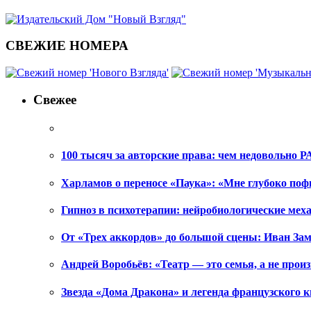
СВЕЖИЕ НОМЕРА
Свежее
100 тысяч за авторские права: чем недовольно РА
Харламов о переносе «Паука»: «Мне глубоко поф
Гипноз в психотерапии: нейробиологические ме
От «Трех аккордов» до большой сцены: Иван Зам
Андрей Воробьёв: «Театр — это семья, а не произ
Звезда «Дома Дракона» и легенда французского к