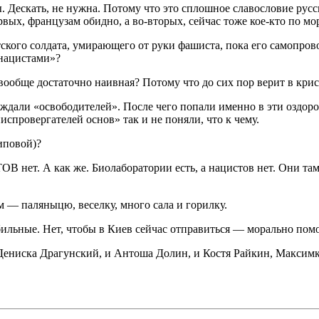
ы. Дескать, не нужна. Потому что это сплошное славословие ру
рвых, французам обидно, а во-вторых, сейчас тоже кое-кто по мо
ского солдата, умирающего от руки фашиста, пока его самопро
«нацистами»?
 вообще достаточно наивная? Потому что до сих пор верит в кр
дали «освободителей». После чего попали именно в эти оздоро
спровергателей основ» так и не поняли, что к чему.
иповой)?
ет. А как же. Биолаборатории есть, а нацистов нет. Они там б
 — паляныцю, веселку, много сала и горилку.
обильные. Нет, чтобы в Киев сейчас отправиться — морально пом
Дениска Драгунский, и Антоша Долин, и Костя Райкин, Максим