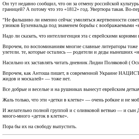
Он тут недавно сообщил, что он за отмену российской культур
границей? А потому что это «1812» год. Увертюра такая. Во-пе
“Не фальшиво ли именно сейчас умиляться жертвенности совет
узников Бухенвальда под знаменем борьбы с воображаемыми 
Надо ли сказать, что интеллигенция эта с еврейскими корнями
Впрочем, по воспоминаниям многие славные литераторы тоже ж
улетели. те, которые остались — родители и деды нынешних «ни
Насильно их заставлять читать дневник Лидии Поляковой ( Ос
Впрочем, как Антоша пишет, в современной Украине НАЦИСТОВ н
жидов и москалей» — тоже нет.
Все добрые и веселые и на рушниках вынесут еврейским деткам
Жаль только, что эти «детки в клетке» — очень робкие и не м
И желательно полной группой и с оливковой ветвью — и сын 
много-много «деток в клетке».
Пора бы их на свободу выпустить.