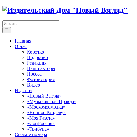
☰
Главная
О нас
Коротко
Подробно
Редакция
Наши авторы
Пресса
Фотоистория
Видео
Издания
«Новый Взгляд»
«Музыкальная Правда»
«Москомсомолка»
«Ночное Рандеву»
«Моя Газета»
«СоцРоссия»
«Трибуна»
Свежие номера