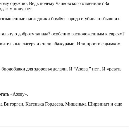
сскому оружию. Ведь почему Чайковского отменили? За
рдасам получает.
возглашенные наследники бомбят города и убивают бывших
истальную доброту запада? особенно расположенным к евреям?
вительные лагеря и стали абажурами. Или просто с дымком
иодобавки для здоровья делали. И “Азова ” нет.. И «резать
огать «Азову».
ка Виторган, Катенька Гордеева, Мишенька Ширвиндт и еще