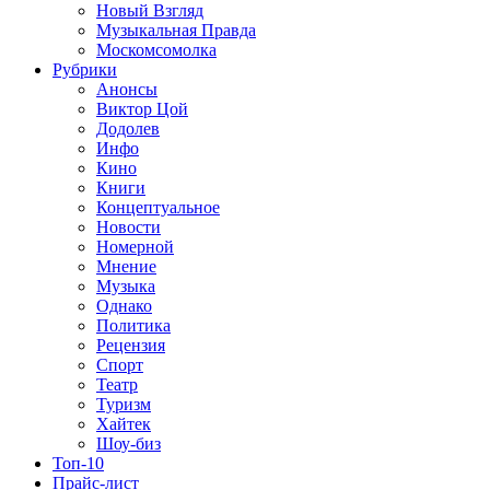
Новый Взгляд
Музыкальная Правда
Москомсомолка
Рубрики
Анонсы
Виктор Цой
Додолев
Инфо
Кино
Книги
Концептуальное
Новости
Номерной
Мнение
Музыка
Однако
Политика
Рецензия
Спорт
Театр
Туризм
Хайтек
Шоу-биз
Топ-10
Прайс-лист