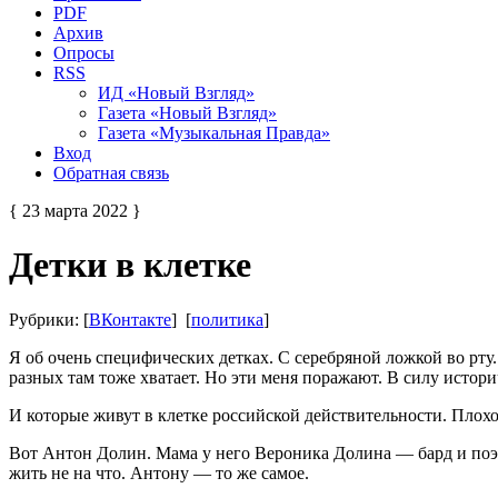
PDF
Архив
Опросы
RSS
ИД «Новый Взгляд»
Газета «Новый Взгляд»
Газета «Музыкальная Правда»
Вход
Обратная связь
{ 23 марта 2022 }
Детки в клетке
Рубрики: [
ВКонтакте
] [
политика
]
Я об очень специфических детках. С серебряной ложкой во рт
разных там тоже хватает. Но эти меня поражают. В силу истори
И которые живут в клетке российской действительности. Плохо
Вот Антон Долин. Мама у него Вероника Долина — бард и поэте
жить не на что. Антону — то же самое.