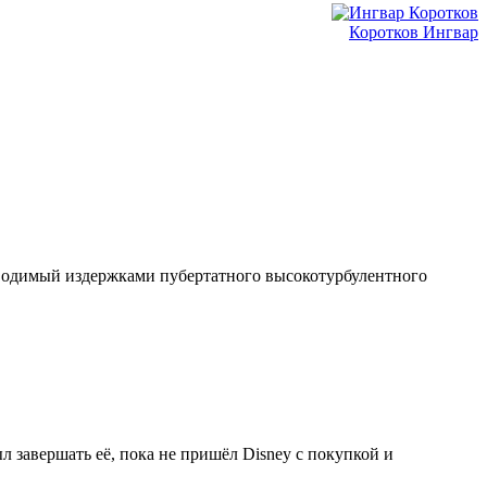
Коротков Ингвар
 изводимый издержками пубертатного высокотурбулентного
завершать её, пока не пришёл Disney c покупкой и