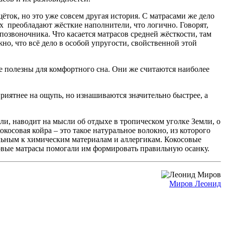
щёток, но это уже совсем другая история. С матрасами же дело
их преобладают жёсткие наполнители, что логично. Говорят,
позвоночника. Что касается матрасов средней жёсткости, там
о, что всё дело в особой упругости, свойственной этой
 полезны для комфортного сна. Они же считаются наиболее
риятнее на ощупь, но изнашиваются значительно быстрее, а
 ли, наводит на мысли об отдыхе в тропическом уголке Земли, о
косовая койра – это такое натуральное волокно, из которого
ельным к химическим материалам и аллергикам. Кокосовые
совые матрасы помогали им формировать правильную осанку.
Миров Леонид