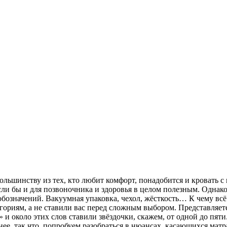
большинству из тех, кто любит комфорт, понадобится и кровать с
сли бы и для позвоночника и здоровья в целом полезным. Однако
обозначений. Вакуумная упаковка, чехол, жёсткость… К чему всё 
ориям, а не ставили вас перед сложным выбором. Представляете,
 и около этих слов ставили звёздочки, скажем, от одной до пяти
ее, так что попробуем разобраться в нюансах, касающихся матр