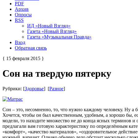
PDF
Архив
Опросы
RSS
ИД «Новый Взгляд»
Газета «Новый Взгляд»
Газета «Музыкальная Правда»
Вход
Обратная связь
{ 15 февраля 2015 }
Сон на твердую пятерку
Рубрики: [
Здоровье
] [
Разное
]
Сон – это, несомненно, то, что нужно каждому человеку. Ну а 
Хочется, чтобы он был качественным, удобным, а хорошо бы, е
модели, то находите множество не до конца ясных терминов и 
предлагали вам готовую характеристику по определённым катег
«комфорт», «качество материалов», «оздоровительное действие»
нужный вариант. Однако обычно дело обстоит несколько сложн