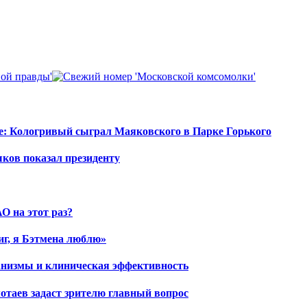
е: Кологривый сыграл Маяковского в Парке Горького
шков показал президенту
О на этот раз?
иг, я Бэтмена люблю»
ханизмы и клиническая эффективность
отаев задаст зрителю главный вопрос