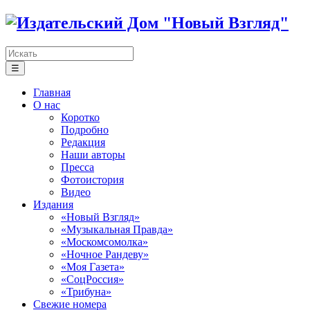
☰
Главная
О нас
Коротко
Подробно
Редакция
Наши авторы
Пресса
Фотоистория
Видео
Издания
«Новый Взгляд»
«Музыкальная Правда»
«Москомсомолка»
«Ночное Рандеву»
«Моя Газета»
«СоцРоссия»
«Трибуна»
Свежие номера