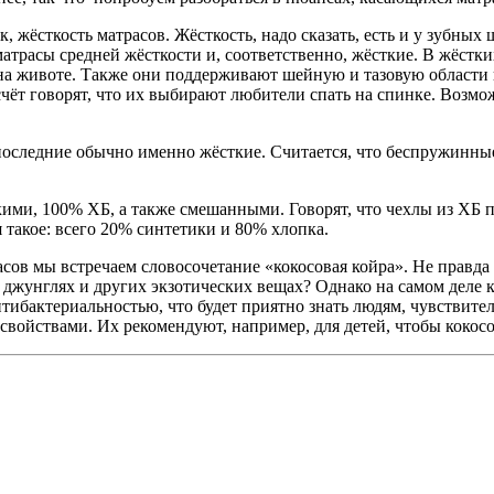
, жёсткость матрасов. Жёсткость, надо сказать, есть и у зубных 
матрасы средней жёсткости и, соответственно, жёсткие. В жёстк
ь на животе. Также они поддерживают шейную и тазовую области 
ёт говорят, что их выбирают любители спать на спинке. Возможн
оследние обычно именно жёсткие. Считается, что беспружинные
ими, 100% ХБ, а также смешанными. Говорят, что чехлы из ХБ п
такое: всего 20% синтетики и 80% хлопка.
асов мы встречаем словосочетание «кокосовая койра». Не правда
джунглях и других экзотических вещах? Однако на самом деле ко
нтибактериальностью, что будет приятно знать людям, чувствит
свойствами. Их рекомендуют, например, для детей, чтобы коко