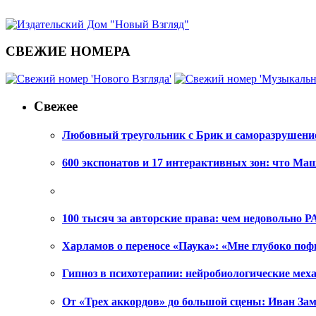
СВЕЖИЕ НОМЕРА
Свежее
Любовный треугольник с Брик и саморазрушени
600 экспонатов и 17 интерактивных зон: что Ма
100 тысяч за авторские права: чем недовольно РА
Харламов о переносе «Паука»: «Мне глубоко поф
Гипноз в психотерапии: нейробиологические ме
От «Трех аккордов» до большой сцены: Иван Зам