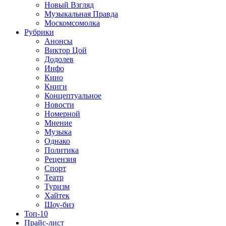
Новый Взгляд
Музыкальная Правда
Москомсомолка
Рубрики
Анонсы
Виктор Цой
Додолев
Инфо
Кино
Книги
Концептуальное
Новости
Номерной
Мнение
Музыка
Однако
Политика
Рецензия
Спорт
Театр
Туризм
Хайтек
Шоу-биз
Топ-10
Прайс-лист