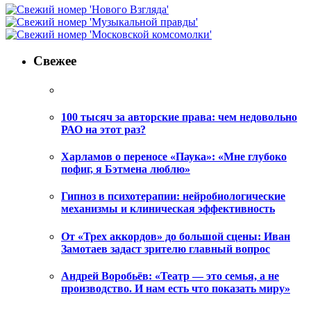
Свежее
100 тысяч за авторские права: чем недовольно
РАО на этот раз?
Харламов о переносе «Паука»: «Мне глубоко
пофиг, я Бэтмена люблю»
Гипноз в психотерапии: нейробиологические
механизмы и клиническая эффективность
От «Трех аккордов» до большой сцены: Иван
Замотаев задаст зрителю главный вопрос
Андрей Воробьёв: «Театр — это семья, а не
производство. И нам есть что показать миру»