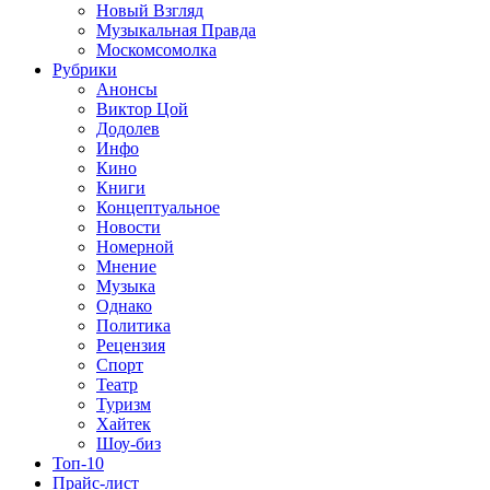
Новый Взгляд
Музыкальная Правда
Москомсомолка
Рубрики
Анонсы
Виктор Цой
Додолев
Инфо
Кино
Книги
Концептуальное
Новости
Номерной
Мнение
Музыка
Однако
Политика
Рецензия
Спорт
Театр
Туризм
Хайтек
Шоу-биз
Топ-10
Прайс-лист