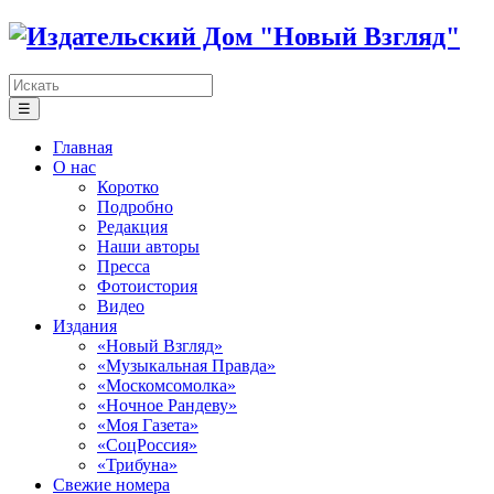
☰
Главная
О нас
Коротко
Подробно
Редакция
Наши авторы
Пресса
Фотоистория
Видео
Издания
«Новый Взгляд»
«Музыкальная Правда»
«Москомсомолка»
«Ночное Рандеву»
«Моя Газета»
«СоцРоссия»
«Трибуна»
Свежие номера