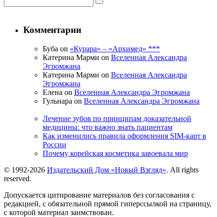
Комментарии
Буба on
«Курара» – «Архимед» ***
Катерина Марми on
Вселенная Александра
Эгромжана
Катерина Марми on
Вселенная Александра
Эгромжана
Елена on
Вселенная Александра Эгромжана
Гульнара on
Вселенная Александра Эгромжана
Лечение зубов по принципам доказательной
медицины: что важно знать пациентам
Как изменились правила оформления SIM-карт в
России
Почему корейская косметика завоевала мир
© 1992-2026
Издательский Дом «Новый Взгляд»
. All rights
reserved.
Допускается цитирование материалов без согласования с
редакцией, с обязательной прямой гиперссылкой на страницу,
с которой материал заимствован.