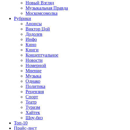
Новый Взгляд
Музыкальная Правда
Москомсомолка
Рубрики
Анонсы
Виктор Цой
Додолев
Инфо
Кино
Книги
Концептуальное
Новости
Номерной
Мнение
Музыка
Однако
Политика
Рецензия
Спорт
Театр
Туризм
Хайтек
Шоу-биз
Топ-10
Прайс-лист