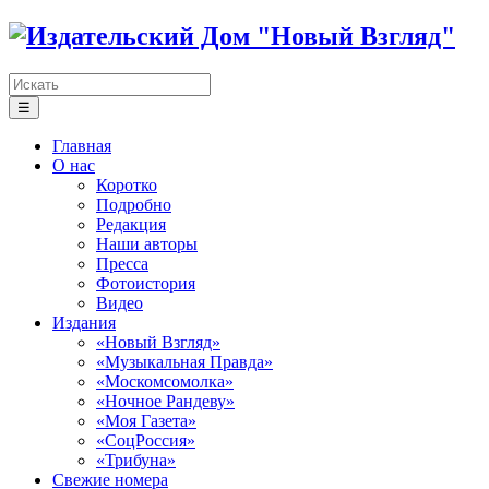
☰
Главная
О нас
Коротко
Подробно
Редакция
Наши авторы
Пресса
Фотоистория
Видео
Издания
«Новый Взгляд»
«Музыкальная Правда»
«Москомсомолка»
«Ночное Рандеву»
«Моя Газета»
«СоцРоссия»
«Трибуна»
Свежие номера