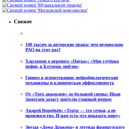
Свежее
100 тысяч за авторские права: чем недовольно
РАО на этот раз?
Харламов о переносе «Паука»: «Мне глубоко
пофиг, я Бэтмена люблю»
Гипноз в психотерапии: нейробиологические
механизмы и клиническая эффективность
От «Трех аккордов» до большой сцены: Иван
Замотаев задаст зрителю главный вопрос
Андрей Воробьёв: «Театр — это семья, а не
производство. И нам есть что показать миру»
Звезда «Дома Дракона» и легенда французского