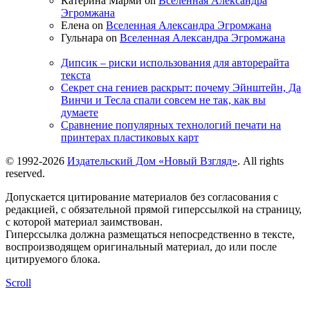
Катерина Марми on
Вселенная Александра
Эгромжана
Елена on
Вселенная Александра Эгромжана
Гульнара on
Вселенная Александра Эгромжана
Дипсик – риски использования для авторерайта
текста
Секрет сна гениев раскрыт: почему Эйнштейн, Да
Винчи и Тесла спали совсем не так, как вы
думаете
Сравнение популярных технологий печати на
принтерах пластиковых карт
© 1992-2026
Издательский Дом «Новый Взгляд»
. All rights
reserved.
Допускается цитирование материалов без согласования с
редакцией, с обязательной прямой гиперссылкой на страницу,
с которой материал заимствован.
Гиперссылка должна размещаться непосредственно в тексте,
воспроизводящем оригинальный материал, до или после
цитируемого блока.
Scroll