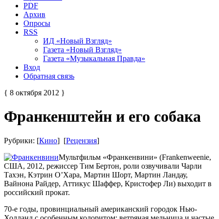
PDF
Архив
Опросы
RSS
ИД «Новый Взгляд»
Газета «Новый Взгляд»
Газета «Музыкальная Правда»
Вход
Обратная связь
{ 8 октября 2012 }
Франкенштейн и его собака
Рубрики: [
Кино
] [
Рецензия
]
Мультфильм «Франкенвини» (Frankenweenie,
США, 2012, режиссер Тим Бертон, роли озвучивали Чарли
Тахэн, Кэтрин О’Хара, Мартин Шорт, Мартин Ландау,
Вайнона Райдер, Аттикус Шаффер, Кристофер Ли) выходит в
российский прокат.
70-е годы, провинциальный американский городок Нью-
Холланд с особенным колоритом: ветряная мельница и частые