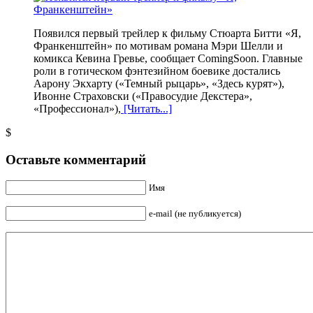
Появился первый трейлер к фильму Стюарта Битти «Я,
Франкенштейн» по мотивам романа Мэри Шелли и
комикса Кевина Гревье, сообщает ComingSoon. Главные
роли в готическом фэнтезийном боевике достались
Аарону Экхарту («Темный рыцарь», «Здесь курят»),
Ивонне Страховски («Правосудие Декстера»,
«Профессионал»),
[Читать...]
$
Оставьте комментарий
Имя
e-mail (не публикуется)