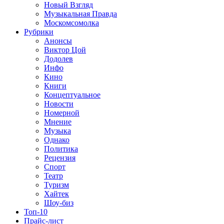
Новый Взгляд
Музыкальная Правда
Москомсомолка
Рубрики
Анонсы
Виктор Цой
Додолев
Инфо
Кино
Книги
Концептуальное
Новости
Номерной
Мнение
Музыка
Однако
Политика
Рецензия
Спорт
Театр
Туризм
Хайтек
Шоу-биз
Топ-10
Прайс-лист