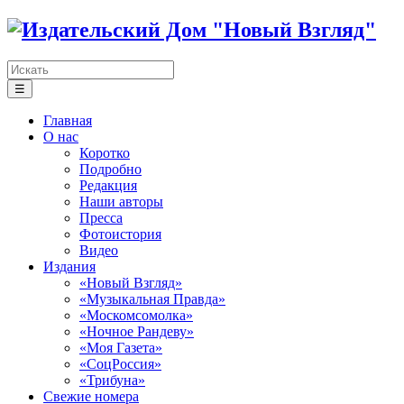
☰
Главная
О нас
Коротко
Подробно
Редакция
Наши авторы
Пресса
Фотоистория
Видео
Издания
«Новый Взгляд»
«Музыкальная Правда»
«Москомсомолка»
«Ночное Рандеву»
«Моя Газета»
«СоцРоссия»
«Трибуна»
Свежие номера