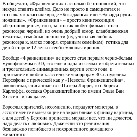
В общем-то, «Франкенвини» настолько бертоновский, что
некуда ставить клеймо. Дело не просто в самоцитатах и
отсылках к классике вроде «Битлджюса» или «Эдварда руки-
ножницы». «Франкенвини» – просто квинтэссенция
«бертоновщины», того, за что так любят фильмы этого
режиссера: черный, но очень добрый юмор, кладбищенская
тематика, семейные ценности (ну, учитывая любовь
режиссера к, мягко говоря, странным семейкам), готика для
детей старше 12 лет и всеобъемлющая ирония.
Вообще «Франкенвини» не просто стал первым черно-белым
мультфильмом в 3D, это еще и одна из самых изобретательных
и трогательных анимационных картин этого года, и
признание в любви классическим хоррорам 30-х: пуделиха
Персефона с прической как у «Невесты Франкенштейна»,
школьники, списанные то с Питера Лорри, то с Бориса
Карлоффа, соседка Франкенштейнов по имени Эльза Ван
Хелсинг и так далее.
Взрослых зрителей, несомненно, порадуют монстры, в
ассортименте вылезающие на экран ближе к финалу картины,
а для детей у Бертона припасена мораль: все, что ни делается,
надо делать с любовью. Даже если это реанимация
безнадежно погибшего и похороненного домашнего
животного.