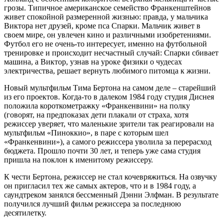
грозы. Типичное американское семейство Франкенштейнов
живет спокойной размеренной жизнью: правда, у мальчика
Виктора нет друзей, кроме пса Спарки. Мальчик живет в
своем мире, он увлечен кино и различными изобретениями.
Футбол его не очень-то интересует, именно на футбольной
тренировке и происходит несчастный случай: Спарки сбивает
машина, а Виктор, узнав на уроке физики о чудесах
электричества, решает вернуть любимого питомца к жизни.
Новый мультфильм Тима Бертона на самом деле – старейший
из его проектов. Когда-то в далеком 1984 году студия Диснея
положила короткометражку «Франкенвини» на полку
(говорят, на предпоказах дети плакали от страха, хотя
режиссер уверяет, что маленькие зрители так реагировали на
мультфильм «Пиноккио», в паре с которым шел
«Франкенвини»), а самого режиссера уволила за перерасход
бюджета. Прошло почти 30 лет, и теперь уже сама студия
пришла на поклон к именитому режиссеру.
К чести Бертона, режиссер не стал кочевряжиться. На озвучку
он пригласил тех же самых актеров, что и в 1984 году, а
саундтреком занялся бессменный Дэнни Элфман. В результате
получился лучший фильм режиссера за последнюю
десятилетку.