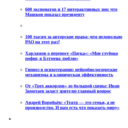
600 экспонатов и 17 интерактивных зон: что
Машков показал президенту
100 тысяч за авторские права: чем недовольно
РАО на этот раз?
Харламов о переносе «Паука»: «Мне глубоко
пофиг, я Бэтмена люблю»
Гипноз в психотерапии: нейробиологические
механизмы и клиническая эффективность
От «Трех аккордов» до большой сцены: Иван
Замотаев задаст зрителю главный вопрос
Андрей Воробьёв: «Театр — это семья, а не
производство. И нам есть что показать миру»