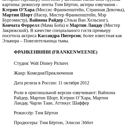
картины: режиссер ленты Тим Бёртон, актеры озвучания -
Кэтрин О’Хара
(Миссис Франкенштейн, Странная Девочка),
Мартин Шорт
(Насер, Мистер Франкенштейн, Мэр
Бургомистр),
Вайнона Райдер
(Эльза Ван Хельсинг),
Кончата Феррелл
(Мама Боба) и
Мартин Ландау
(Мистер
Закрюкский). В качестве специального гостя премьеру
посетила актриса
Кассандра Питерсон
, более известная как
Эльвира – Повелительница тьмы.
ФРАНКЕНВИНИ (FRANKENWEENIE)
Студия: Walt Disney Pictures
Жанр: Комедия/Приключения
Дата релиза в России: 11 октября 2012
Роли в оригинальной версии озвучивают: Вайнона
Райдер, Мартин Шорт, Кэтрин О’Хара, Мартин
Ландау, Чарли Таан, Аттикус Шаффер
Режиссёр: Тим Бёртон
Продюсеры: Тим Бёртон, Элисон Эббот