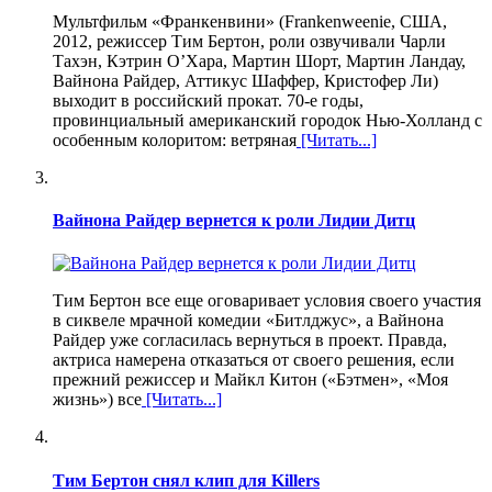
Мультфильм «Франкенвини» (Frankenweenie, США,
2012, режиссер Тим Бертон, роли озвучивали Чарли
Тахэн, Кэтрин О’Хара, Мартин Шорт, Мартин Ландау,
Вайнона Райдер, Аттикус Шаффер, Кристофер Ли)
выходит в российский прокат. 70-е годы,
провинциальный американский городок Нью-Холланд с
особенным колоритом: ветряная
[Читать...]
Вайнона Райдер вернется к роли Лидии Дитц
Тим Бертон все еще оговаривает условия своего участия
в сиквеле мрачной комедии «Битлджус», а Вайнона
Райдер уже согласилась вернуться в проект. Правда,
актриса намерена отказаться от своего решения, если
прежний режиссер и Майкл Китон («Бэтмен», «Моя
жизнь») все
[Читать...]
Тим Бертон снял клип для Killers