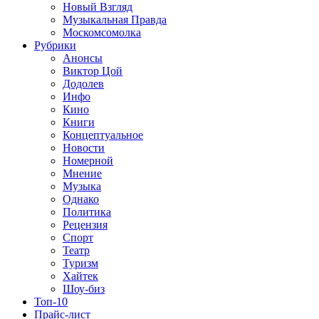
Новый Взгляд
Музыкальная Правда
Москомсомолка
Рубрики
Анонсы
Виктор Цой
Додолев
Инфо
Кино
Книги
Концептуальное
Новости
Номерной
Мнение
Музыка
Однако
Политика
Рецензия
Спорт
Театр
Туризм
Хайтек
Шоу-биз
Топ-10
Прайс-лист