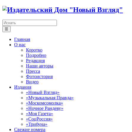
☰
Главная
О нас
Коротко
Подробно
Редакция
Наши авторы
Пресса
Фотоистория
Видео
Издания
«Новый Взгляд»
«Музыкальная Правда»
«Москомсомолка»
«Ночное Рандеву»
«Моя Газета»
«СоцРоссия»
«Трибуна»
Свежие номера