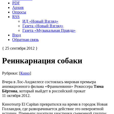
PDF
Архив
Опросы
RSS
ИД «Новый Взгляд»
Газета «Новый Взгляд»
Газета «Музыкальная Правда»
Вход
Обратная связь
{ 25 сентября 2012 }
Реинкарнация собаки
Рубрики: [
Кино
]
Вчера в Лос-Анджелесе состоялась мировая премьера
анимационного фильма «Франкенвини» Режиссера
Тима
Бёртона
, который выйдет в российский прокат
11 октября 2012.
Кинотеатр El Capitan превратился на время в городок Новая
Голландия, где разворачивается действие это невероятной
истории. Премьеру посетили участники съемочной группы