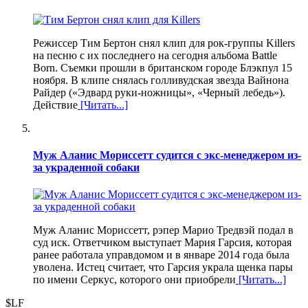
Режиссер Тим Бертон снял клип для рок-группы Killers
на песню с их последнего на сегодня альбома Battle
Born. Съемки прошли в британском городе Блэкпул 15
ноября. В клипе снялась голливудская звезда Вайнона
Райдер («Эдвард руки-ножницы», «Черный лебедь»).
Действие
[Читать...]
Муж Аланис Мориссетт судится с экс-менеджером из-
за украденной собаки
Муж Аланис Мориссетт, рэпер Марио Тредвэй подал в
суд иск. Ответчиком выступает Мария Гарсия, которая
ранее работала управдомом и в январе 2014 года была
уволена. Истец считает, что Гарсия украла щенка пары
по имени Серкус, которого они приобрели
[Читать...]
$LF