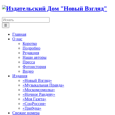
☰
Главная
О нас
Коротко
Подробно
Редакция
Наши авторы
Пресса
Фотоистория
Видео
Издания
«Новый Взгляд»
«Музыкальная Правда»
«Москомсомолка»
«Ночное Рандеву»
«Моя Газета»
«СоцРоссия»
«Трибуна»
Свежие номера