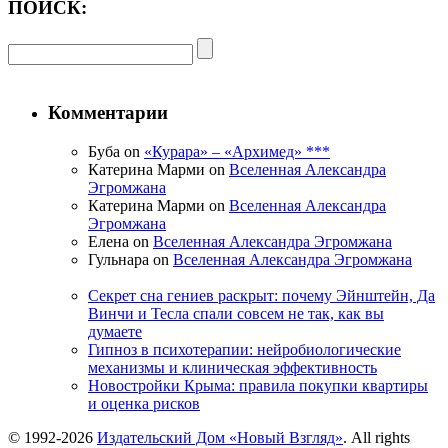
ПОИСК:
Комментарии
Буба on
«Курара» – «Архимед» ***
Катерина Марми on
Вселенная Александра
Эгромжана
Катерина Марми on
Вселенная Александра
Эгромжана
Елена on
Вселенная Александра Эгромжана
Гульнара on
Вселенная Александра Эгромжана
Секрет сна гениев раскрыт: почему Эйнштейн, Да
Винчи и Тесла спали совсем не так, как вы
думаете
Гипноз в психотерапии: нейробиологические
механизмы и клиническая эффективность
Новостройки Крыма: правила покупки квартиры
и оценка рисков
© 1992-2026
Издательский Дом «Новый Взгляд»
. All rights