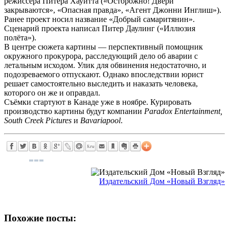
режиссера Питера Хауитта («Осторожно! Двери
закрываются», «Опасная правда», «Агент Джонни Инглиш»).
Ранее проект носил название «Добрый самаритянин».
Сценарий проекта написал Питер Даулинг («Иллюзия
полёта»).
В центре сюжета картины — перспективный помощник
окружного прокурора, расследующий дело об аварии с
летальным исходом. Улик для обвинения недостаточно, и
подозреваемого отпускают. Однако впоследствии юрист
решает самостоятельно выследить и наказать человека,
которого он же и оправдал.
Съёмки стартуют в Канаде уже в ноябре. Курировать
производство картины будут компании
Paradox Entertainment,
South Creek Pictures
и
Bavariapool
.
Издательский Дом «Новый Взгляд»
Похожие посты: