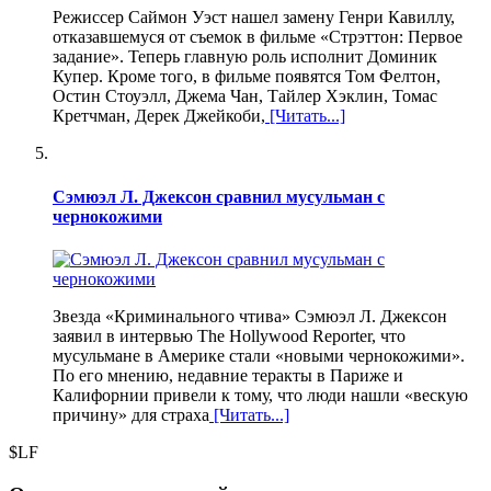
Режиссер Саймон Уэст нашел замену Генри Кавиллу,
отказавшемуся от съемок в фильме «Стрэттон: Первое
задание». Теперь главную роль исполнит Доминик
Купер. Кроме того, в фильме появятся Том Фелтон,
Остин Стоуэлл, Джема Чан, Тайлер Хэклин, Томас
Кретчман, Дерек Джейкоби,
[Читать...]
Сэмюэл Л. Джексон сравнил мусульман с
чернокожими
Звезда «Криминального чтива» Сэмюэл Л. Джексон
заявил в интервью The Hollywood Reporter, что
мусульмане в Америке стали «новыми чернокожими».
По его мнению, недавние теракты в Париже и
Калифорнии привели к тому, что люди нашли «вескую
причину» для страха
[Читать...]
$LF