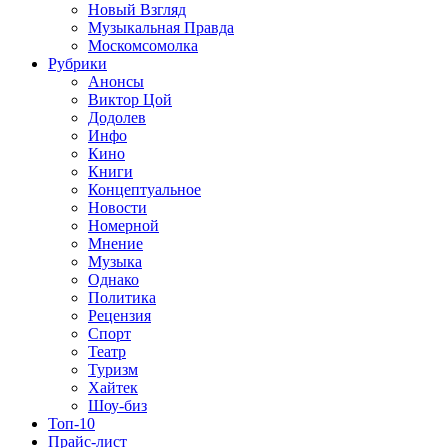
Новый Взгляд
Музыкальная Правда
Москомсомолка
Рубрики
Анонсы
Виктор Цой
Додолев
Инфо
Кино
Книги
Концептуальное
Новости
Номерной
Мнение
Музыка
Однако
Политика
Рецензия
Спорт
Театр
Туризм
Хайтек
Шоу-биз
Топ-10
Прайс-лист