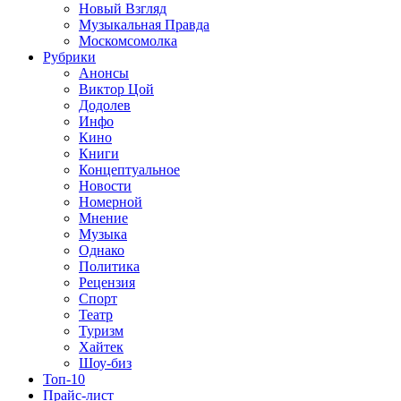
Новый Взгляд
Музыкальная Правда
Москомсомолка
Рубрики
Анонсы
Виктор Цой
Додолев
Инфо
Кино
Книги
Концептуальное
Новости
Номерной
Мнение
Музыка
Однако
Политика
Рецензия
Спорт
Театр
Туризм
Хайтек
Шоу-биз
Топ-10
Прайс-лист