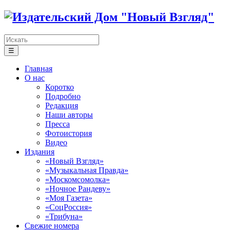
☰
Главная
О нас
Коротко
Подробно
Редакция
Наши авторы
Пресса
Фотоистория
Видео
Издания
«Новый Взгляд»
«Музыкальная Правда»
«Москомсомолка»
«Ночное Рандеву»
«Моя Газета»
«СоцРоссия»
«Трибуна»
Свежие номера