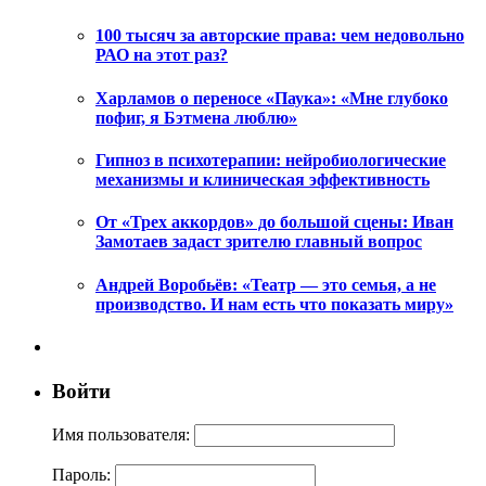
100 тысяч за авторские права: чем недовольно
РАО на этот раз?
Харламов о переносе «Паука»: «Мне глубоко
пофиг, я Бэтмена люблю»
Гипноз в психотерапии: нейробиологические
механизмы и клиническая эффективность
От «Трех аккордов» до большой сцены: Иван
Замотаев задаст зрителю главный вопрос
Андрей Воробьёв: «Театр — это семья, а не
производство. И нам есть что показать миру»
Войти
Имя пользователя:
Пароль: