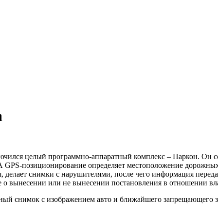
а
ючился целый программно-аппаратный комплекс – Паркон. Он со
 GPS-позиционирование определяет местоположение дорожных з
, делает снимки с нарушителями, после чего информация переда
 о вынесении или не вынесении постановления в отношении вла
ный снимок с изображением авто и ближайшего запрещающего з