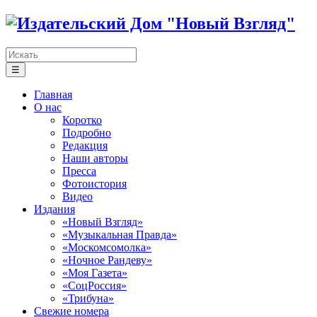
☰
Главная
О нас
Коротко
Подробно
Редакция
Наши авторы
Пресса
Фотоистория
Видео
Издания
«Новый Взгляд»
«Музыкальная Правда»
«Москомсомолка»
«Ночное Рандеву»
«Моя Газета»
«СоцРоссия»
«Трибуна»
Свежие номера