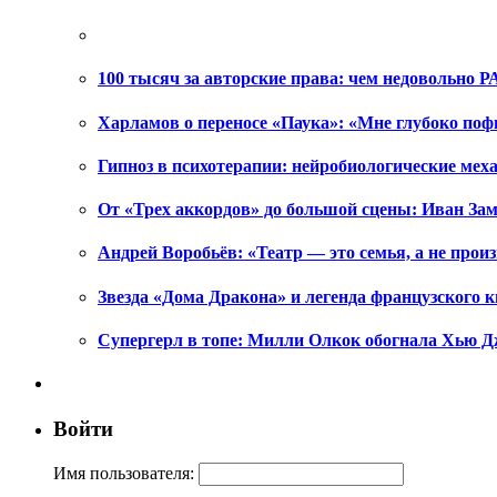
100 тысяч за авторские права: чем недовольно РА
Харламов о переносе «Паука»: «Мне глубоко поф
Гипноз в психотерапии: нейробиологические ме
От «Трех аккордов» до большой сцены: Иван Зам
Андрей Воробьёв: «Театр — это семья, а не произ
Звезда «Дома Дракона» и легенда французского к
Супергерл в топе: Милли Олкок обогнала Хью Д
Войти
Имя пользователя: