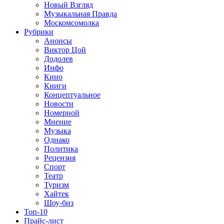
Новый Взгляд
Музыкальная Правда
Москомсомолка
Рубрики
Анонсы
Виктор Цой
Додолев
Инфо
Кино
Книги
Концептуальное
Новости
Номерной
Мнение
Музыка
Однако
Политика
Рецензия
Спорт
Театр
Туризм
Хайтек
Шоу-биз
Топ-10
Прайс-лист