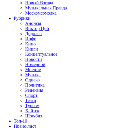
Новый Взгляд
Музыкальная Правда
Москомсомолка
Рубрики
Анонсы
Виктор Цой
Додолев
Инфо
Кино
Книги
Концептуальное
Новости
Номерной
Мнение
Музыка
Однако
Политика
Рецензия
Спорт
Театр
Туризм
Хайтек
Шоу-биз
Топ-10
Прайс-лист