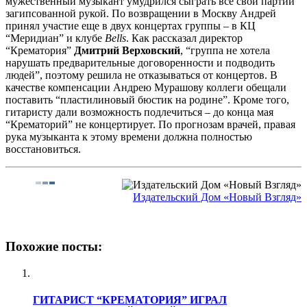
мужественный музыкант умудрился сыграть все свои партии
загипсованной рукой. По возвращении в Москву Андрей
принял участие еще в двух концертах группы – в КЦ
“Меридиан” и клубе
Bells
. Как рассказал директор
“Крематория”
Дмитрий Верховский
, “группа не хотела
нарушать предварительные договоренности и подводить
людей”, поэтому решила не отказываться от концертов. В
качестве компенсации Андрею Мурашову коллеги обещали
поставить “пластилиновый бюстик на родине”. Кроме того,
гитаристу дали возможность подлечиться – до конца мая
“Крематорий” не концертирует. По прогнозам врачей, правая
рука музыканта к этому времени должна полностью
восстановиться.
Издательский Дом «Новый Взгляд»
Похожие посты:
ГИТАРИСТ “КРЕМАТОРИЯ” ИГРАЛ