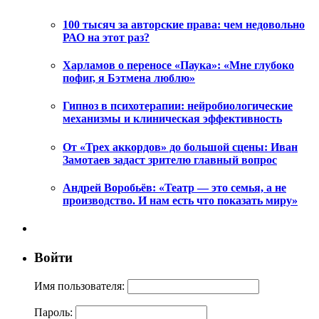
100 тысяч за авторские права: чем недовольно
РАО на этот раз?
Харламов о переносе «Паука»: «Мне глубоко
пофиг, я Бэтмена люблю»
Гипноз в психотерапии: нейробиологические
механизмы и клиническая эффективность
От «Трех аккордов» до большой сцены: Иван
Замотаев задаст зрителю главный вопрос
Андрей Воробьёв: «Театр — это семья, а не
производство. И нам есть что показать миру»
Войти
Имя пользователя:
Пароль: