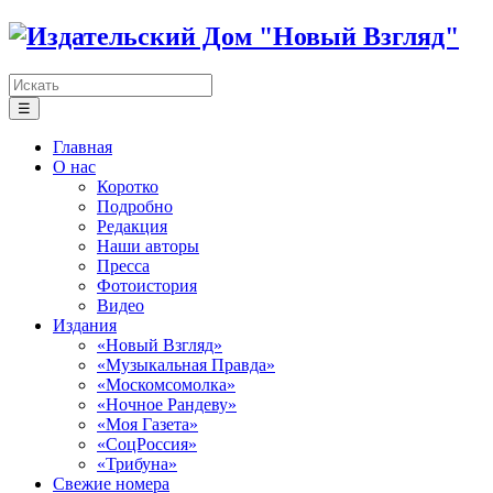
☰
Главная
О нас
Коротко
Подробно
Редакция
Наши авторы
Пресса
Фотоистория
Видео
Издания
«Новый Взгляд»
«Музыкальная Правда»
«Москомсомолка»
«Ночное Рандеву»
«Моя Газета»
«СоцРоссия»
«Трибуна»
Свежие номера