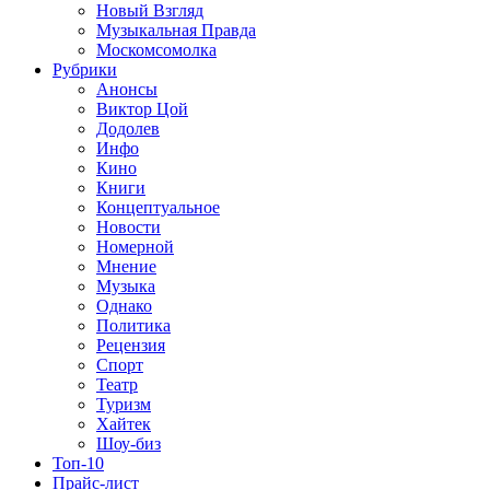
Новый Взгляд
Музыкальная Правда
Москомсомолка
Рубрики
Анонсы
Виктор Цой
Додолев
Инфо
Кино
Книги
Концептуальное
Новости
Номерной
Мнение
Музыка
Однако
Политика
Рецензия
Спорт
Театр
Туризм
Хайтек
Шоу-биз
Топ-10
Прайс-лист