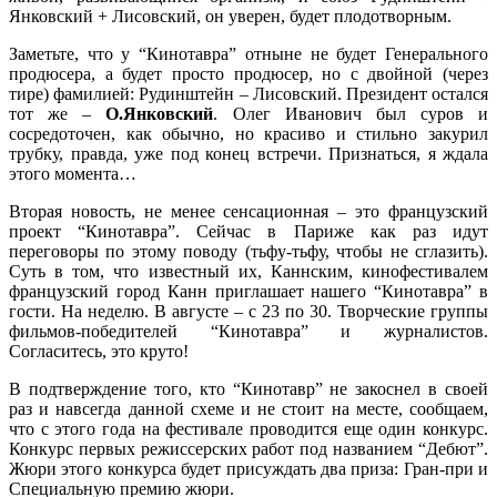
Янковский + Лисовский, он уверен, будет плодотворным.
Заметьте, что у “Кинотавра” отныне не будет Генерального
продюсера, а будет просто продюсер, но с двойной (через
тире) фамилией: Рудинштейн – Лисовский. Президент остался
тот же –
О.Янковский
. Олег Иванович был суров и
сосредоточен, как обычно, но красиво и стильно закурил
трубку, правда, уже под конец встречи. Признаться, я ждала
этого момента…
Вторая новость, не менее сенсационная – это французский
проект “Кинотавра”. Сейчас в Париже как раз идут
переговоры по этому поводу (тьфу-тьфу, чтобы не сглазить).
Суть в том, что известный их, Каннским, кинофестивалем
французский город Канн приглашает нашего “Кинотавра” в
гости. На неделю. В августе – с 23 по 30. Творческие группы
фильмов-победителей “Кинотавра” и журналистов.
Согласитесь, это круто!
В подтверждение того, кто “Кинотавр” не закоснел в своей
раз и навсегда данной схеме и не стоит на месте, сообщаем,
что с этого года на фестивале проводится еще один конкурс.
Конкурс первых режиссерских работ под названием “Дебют”.
Жюри этого конкурса будет присуждать два приза: Гран-при и
Специальную премию жюри.