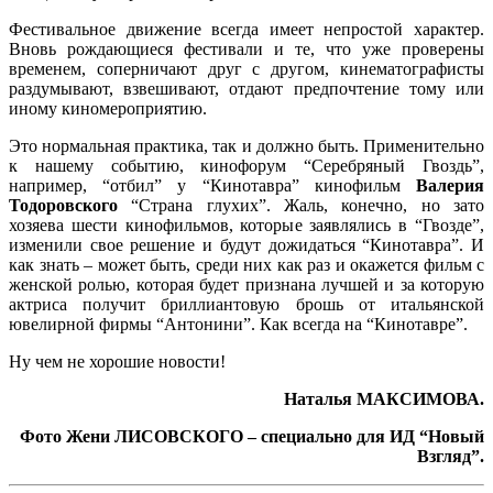
Фестивальное движение всегда имеет непростой характер.
Вновь рождающиеся фестивали и те, что уже проверены
временем, соперничают друг с другом, кинематографисты
раздумывают, взвешивают, отдают предпочтение тому или
иному киномероприятию.
Это нормальная практика, так и должно быть. Применительно
к нашему событию, кинофорум “Серебряный Гвоздь”,
например, “отбил” у “Кинотавра” кинофильм
Валерия
Тодоровского
“Страна глухих”. Жаль, конечно, но зато
хозяева шести кинофильмов, которые заявлялись в “Гвозде”,
изменили свое решение и будут дожидаться “Кинотавра”. И
как знать – может быть, среди них как раз и окажется фильм с
женской ролью, которая будет признана лучшей и за которую
актриса получит бриллиантовую брошь от итальянской
ювелирной фирмы “Антонини”. Как всегда на “Кинотавре”.
Ну чем не хорошие новости!
Наталья МАКСИМОВА.
Фото Жени ЛИСОВСКОГО – специально для ИД “Новый
Взгляд”.