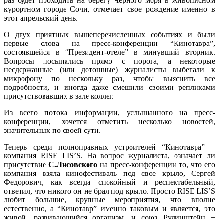
раз будет проходить на берегу Черного моря в живописном
курортном городе Сочи, отмечает свое рождение именно в
этот апрельский день.
О двух приятных вышеперечисленных событиях и были
первые слова на пресс-конференции “Кинотавра”,
состоявшейся в “Президент-отеле” в минувший вторник.
Вопросы посыпались прямо с порога, а некоторые
несдержанные (или дотошные) журналисты выбегали к
микрофону по нескольку раз, чтобы выяснить все
подробности, и иногда даже смешили своими репликами
присутствовавших в зале коллег.
Из всего потока информации, услышанного на пресс-
конференции, хочется отметить несколько новостей,
значительных по своей сути.
Теперь среди полноправных устроителей “Кинотавра” –
компания RISE LIS’S. На вопрос журналиста, означает ли
присутствие
С.Лисовского
на пресс-конференции то, что его
компания взяла кинофестиваль под свое крыло, Сергей
Федорович, как всегда спокойный и респектабельный,
ответил, что никого он не брал под крыло. Просто RISE LIS’S
любит большие, крупные мероприятия, что вполне
естественно, а “Кинотавр” именно таковым и является, это
живой, развивающийся организм, и союз Рудинштейн +