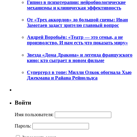
Гипноз в психотерапии: нейробиологические
механизмы и клиническая эффективность
От «Трех аккордов» до большой сцены: Иван
Замотаев задаст зрителю главный вопрос
Андрей Воробьёв: «Театр — это семья, а не
производство. И нам есть что показать миру»
Звезда «Дома Дракона» и легенда французского
кино: кто сыграет в новом фильме
Супергерл в топе: Милли Олкок обогнала Хью
Джекмана и Райана Рейнольдса
Войти
Имя пользователя:
Пароль: