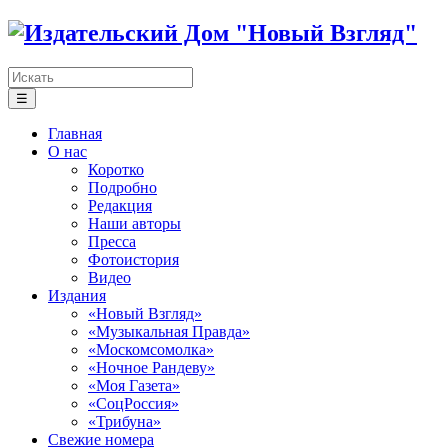
☰
Главная
О нас
Коротко
Подробно
Редакция
Наши авторы
Пресса
Фотоистория
Видео
Издания
«Новый Взгляд»
«Музыкальная Правда»
«Москомсомолка»
«Ночное Рандеву»
«Моя Газета»
«СоцРоссия»
«Трибуна»
Свежие номера