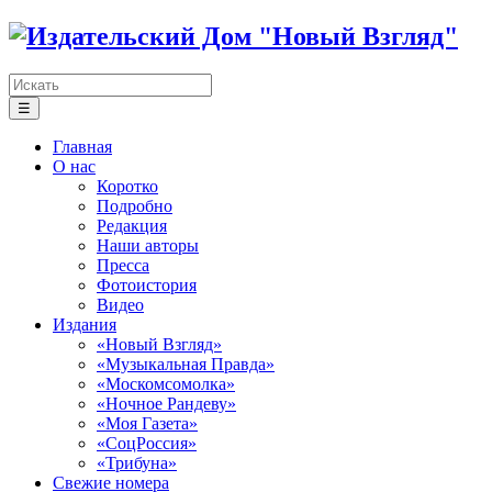
☰
Главная
О нас
Коротко
Подробно
Редакция
Наши авторы
Пресса
Фотоистория
Видео
Издания
«Новый Взгляд»
«Музыкальная Правда»
«Москомсомолка»
«Ночное Рандеву»
«Моя Газета»
«СоцРоссия»
«Трибуна»
Свежие номера