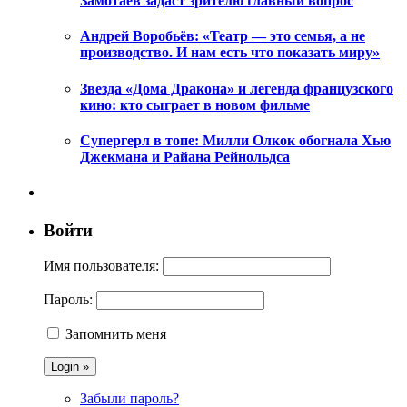
Замотаев задаст зрителю главный вопрос
Андрей Воробьёв: «Театр — это семья, а не
производство. И нам есть что показать миру»
Звезда «Дома Дракона» и легенда французского
кино: кто сыграет в новом фильме
Супергерл в топе: Милли Олкок обогнала Хью
Джекмана и Райана Рейнольдса
Войти
Имя пользователя:
Пароль:
Запомнить меня
Забыли пароль?