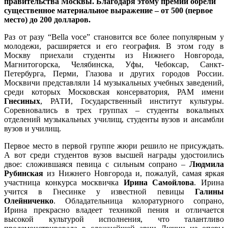
правительства Москвы. Благодаря этому премии обрели
существенное материальное выражение – от 500 (первое
место) до 200 долларов.
Раз от разу “Bella voce” становится все более популярным у
молодежи, расширяется и его география. В этом году в
Москву приехали студенты из Нижнего Новгорода,
Магнитогорска, Челябинска, Уфы, Чебоксар, Санкт-
Петербурга, Перми, Глазова и других городов России.
Москвичи представляли 14 музыкальных учебных заведений,
среди которых Московская консерватория, РАМ имени
Гнесиных
, РАТИ, Государственный институт культуры.
Соревновались в трех группах – студенты вокальных
отделений музыкальных училищ, студенты вузов и ансамбли
вузов и училищ.
Первое место в первой группе жюри решило не присуждать.
А вот среди студентов вузов высшей награды удостоились
двое: сложившаяся певица с сильным сопрано –
Людмила
Рубинская
из Нижнего Новгорода и, пожалуй, самая яркая
участница конкурса москвичка
Ирина Самойлова
. Ирина
учится в Гнесинке у известной певицы
Галины
Олейниченко
. Обладательница колоратурного сопрано,
Ирина прекрасно владеет техникой пения и отличается
высокой культурой исполнения, что талантливо