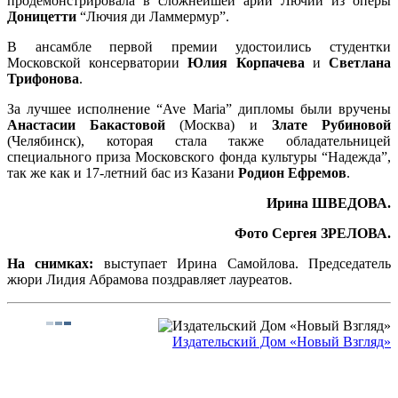
продемонстрировала в сложнейшей арии Лючии из оперы
Доницетти
“Лючия ди Ламмермур”.
В ансамбле первой премии удостоились студентки
Московской консерватории
Юлия Корпачева
и
Светлана
Трифонова
.
За лучшее исполнение “Ave Maria” дипломы были вручены
Анастасии Бакастовой
(Москва) и
Злате Рубиновой
(Челябинск), которая стала также обладательницей
специального приза Московского фонда культуры “Надежда”,
так же как и 17-летний бас из Казани
Родион Ефремов
.
Ирина ШВЕДОВА.
Фото Сергея ЗРЕЛОВА.
На снимках:
выступает Ирина Самойлова. Председатель
жюри Лидия Абрамова поздравляет лауреатов.
Издательский Дом «Новый Взгляд»