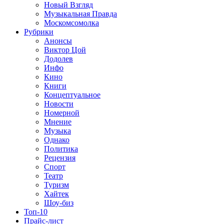
Новый Взгляд
Музыкальная Правда
Москомсомолка
Рубрики
Анонсы
Виктор Цой
Додолев
Инфо
Кино
Книги
Концептуальное
Новости
Номерной
Мнение
Музыка
Однако
Политика
Рецензия
Спорт
Театр
Туризм
Хайтек
Шоу-биз
Топ-10
Прайс-лист