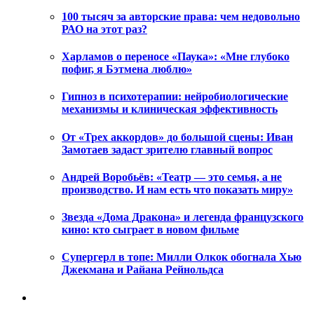
100 тысяч за авторские права: чем недовольно
РАО на этот раз?
Харламов о переносе «Паука»: «Мне глубоко
пофиг, я Бэтмена люблю»
Гипноз в психотерапии: нейробиологические
механизмы и клиническая эффективность
От «Трех аккордов» до большой сцены: Иван
Замотаев задаст зрителю главный вопрос
Андрей Воробьёв: «Театр — это семья, а не
производство. И нам есть что показать миру»
Звезда «Дома Дракона» и легенда французского
кино: кто сыграет в новом фильме
Супергерл в топе: Милли Олкок обогнала Хью
Джекмана и Райана Рейнольдса