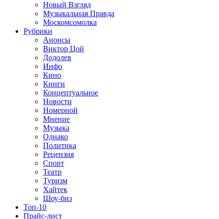
Новый Взгляд
Музыкальная Правда
Москомсомолка
Рубрики
Анонсы
Виктор Цой
Додолев
Инфо
Кино
Книги
Концептуальное
Новости
Номерной
Мнение
Музыка
Однако
Политика
Рецензия
Спорт
Театр
Туризм
Хайтек
Шоу-биз
Топ-10
Прайс-лист