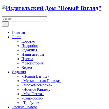
☰
Главная
О нас
Коротко
Подробно
Редакция
Наши авторы
Пресса
Фотоистория
Видео
Издания
«Новый Взгляд»
«Музыкальная Правда»
«Москомсомолка»
«Ночное Рандеву»
«Моя Газета»
«СоцРоссия»
«Трибуна»
Свежие номера