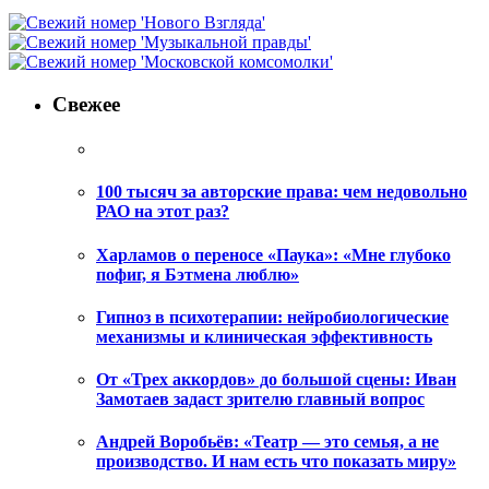
Свежее
100 тысяч за авторские права: чем недовольно
РАО на этот раз?
Харламов о переносе «Паука»: «Мне глубоко
пофиг, я Бэтмена люблю»
Гипноз в психотерапии: нейробиологические
механизмы и клиническая эффективность
От «Трех аккордов» до большой сцены: Иван
Замотаев задаст зрителю главный вопрос
Андрей Воробьёв: «Театр — это семья, а не
производство. И нам есть что показать миру»