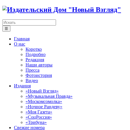
☰
Главная
О нас
Коротко
Подробно
Редакция
Наши авторы
Пресса
Фотоистория
Видео
Издания
«Новый Взгляд»
«Музыкальная Правда»
«Москомсомолка»
«Ночное Рандеву»
«Моя Газета»
«СоцРоссия»
«Трибуна»
Свежие номера