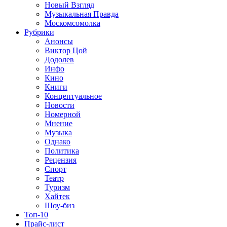
Новый Взгляд
Музыкальная Правда
Москомсомолка
Рубрики
Анонсы
Виктор Цой
Додолев
Инфо
Кино
Книги
Концептуальное
Новости
Номерной
Мнение
Музыка
Однако
Политика
Рецензия
Спорт
Театр
Туризм
Хайтек
Шоу-биз
Топ-10
Прайс-лист