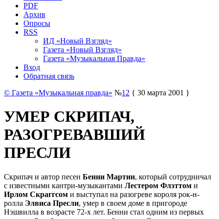
PDF
Архив
Опросы
RSS
ИД «Новый Взгляд»
Газета «Новый Взгляд»
Газета «Музыкальная Правда»
Вход
Обратная связь
© Газета «Музыкальная правда»
№
12
{ 30 марта 2001 }
УМЕР СКРИПАЧ,
РАЗОГРЕВАВШИЙ
ПРЕСЛИ
Скрипач и автор песен
Бенни Мартин
, который сотрудничал
с известными кантри-музыкантами
Лестером Флэттом
и
Ирлом Скраггсом
и выступал на разогреве короля рок-н-
ролла
Элвиса Пресли
, умер в своем доме в пригороде
Нэшвилла в возрасте 72-х лет. Бенни стал одним из первых