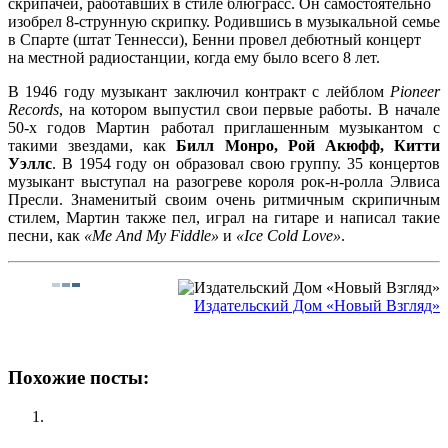
скрипачей, работавших в стиле блюграсс. Он самостоятельно
изобрел 8-струнную скрипку. Родившись в музыкальной семье
в Спарте (штат Теннесси), Бенни провел дебютный концерт
на местной радиостанции, когда ему было всего 8 лет.
В 1946 году музыкант заключил контракт с лейблом
Pioneer
Records
, на котором выпустил свои первые работы. В начале
50-х годов Мартин работал приглашенным музыкантом с
такими звездами, как
Билл Монро, Рой Акюфф, Китти
Уэллс
. В 1954 году он образовал свою группу. 35 концертов
музыкант выступал на разогреве короля рок-н-ролла Элвиса
Пресли. Знаменитый своим очень ритмичным скрипичным
стилем, Мартин также пел, играл на гитаре и написал такие
песни, как
«Me And My Fiddle»
и
«Ice Cold Love»
.
Издательский Дом «Новый Взгляд»
Похожие посты: