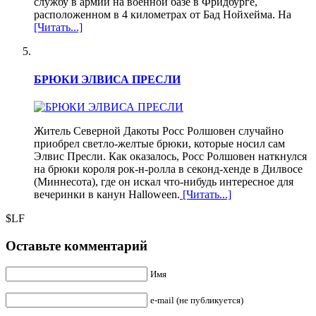
службу в армии на военной базе в Фридбурге,
расположенном в 4 километрах от Бад Нойхейма. На
[Читать...]
БРЮКИ ЭЛВИСА ПРЕСЛИ
Житель Северной Дакоты Росс Ролшовен случайно
приобрел светло-желтые брюки, которые носил сам
Элвис Пресли. Как оказалось, Росс Ролшовен наткнулся
на брюки короля рок-н-ролла в секонд-хенде в Дилвосе
(Миннесота), где он искал что-нибудь интересное для
вечеринки в канун Halloween.
[Читать...]
$LF
Оставьте комментарий
Имя
e-mail (не публикуется)