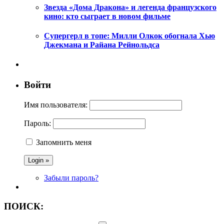
Звезда «Дома Дракона» и легенда французского
кино: кто сыграет в новом фильме
Супергерл в топе: Милли Олкок обогнала Хью
Джекмана и Райана Рейнольдса
Войти
Имя пользователя:
Пароль:
Запомнить меня
Забыли пароль?
ПОИСК: