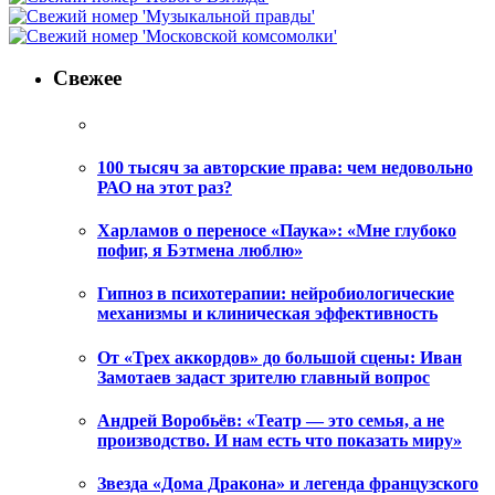
Свежее
100 тысяч за авторские права: чем недовольно
РАО на этот раз?
Харламов о переносе «Паука»: «Мне глубоко
пофиг, я Бэтмена люблю»
Гипноз в психотерапии: нейробиологические
механизмы и клиническая эффективность
От «Трех аккордов» до большой сцены: Иван
Замотаев задаст зрителю главный вопрос
Андрей Воробьёв: «Театр — это семья, а не
производство. И нам есть что показать миру»
Звезда «Дома Дракона» и легенда французского