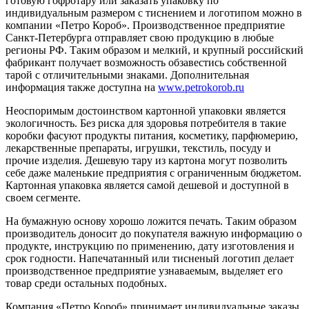
готовую гофротару или заказать упаковку по
индивидуальным размером с тиснением и логотипом можно в
компании «Петро Короб». Производственное предприятие
Санкт-Петербурга отправляет свою продукцию в любые
регионы РФ. Таким образом и мелкий, и крупный российский
фабрикант получает возможность обзавестись собственной
тарой с отличительными знаками. Дополнительная
информация также доступна на
www.petrokorob.ru
Неоспоримым достоинством картонной упаковки является
экологичность. Без риска для здоровья потребителя в такие
коробки фасуют продукты питания, косметику, парфюмерию,
лекарственные препараты, игрушки, текстиль, посуду и
прочие изделия. Дешевую тару из картона могут позволить
себе даже маленькие предприятия с ограниченным бюджетом.
Картонная упаковка является самой дешевой и доступной в
своем сегменте.
На бумажную основу хорошо ложится печать. Таким образом
производитель доносит до покупателя важную информацию о
продукте, инструкцию по применению, дату изготовления и
срок годности. Напечатанный или тисненый логотип делает
производственное предприятие узнаваемым, выделяет его
товар среди остальных подобных.
Компания «Петро Короб» принимает индивидуальные заказы