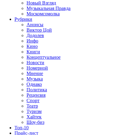
Новый Взгляд
Музыкальная Правда
Москомсомолка
Рубрики
Анонсы
Виктор Цой
Додолев
Инфо
Кино
Книги
Концептуальное
Новости
Номерной
Мнение
Музыка
Однако
Политика
Рецензия
Спорт
Театр
Туризм
Хайтек
Шоу-биз
Топ-10
Прайс-лист