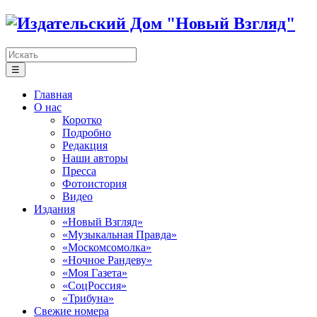
☰
Главная
О нас
Коротко
Подробно
Редакция
Наши авторы
Пресса
Фотоистория
Видео
Издания
«Новый Взгляд»
«Музыкальная Правда»
«Москомсомолка»
«Ночное Рандеву»
«Моя Газета»
«СоцРоссия»
«Трибуна»
Свежие номера