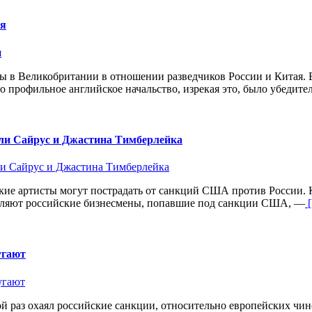
ая
 в Великобритании в отношении разведчиков России и Китая. Б
но профильное английское начальство, изрекая это, было убедите
ли Сайрус и Джастина Тимберлейка
ие артисты могут пострадать от санкций США против России. Ко
авляют российские бизнесмены, попавшие под санкции США, —
[
угают
й раз охаял российские санкции, относительно европейских чин