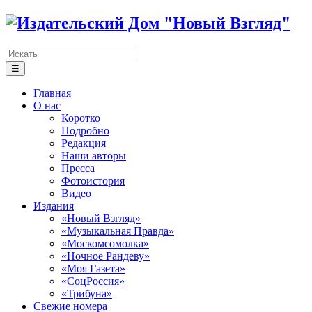
☰
Главная
О нас
Коротко
Подробно
Редакция
Наши авторы
Пресса
Фотоистория
Видео
Издания
«Новый Взгляд»
«Музыкальная Правда»
«Москомсомолка»
«Ночное Рандеву»
«Моя Газета»
«СоцРоссия»
«Трибуна»
Свежие номера