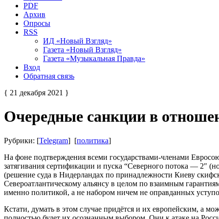
PDF
Архив
Опросы
RSS
ИД «Новый Взгляд»
Газета «Новый Взгляд»
Газета «Музыкальная Правда»
Вход
Обратная связь
{ 21 декабря 2021 }
Очередные санкции в отноше
Рубрики: [
Telegram
] [
политика
]
На фоне подтверждения всеми государствами-членами Евросоюз
затягивания сертификации и пуска “Северного потока — 2″ (но
(решение суда в Нидерландах по принадлежности Киеву скифск
Североатлантическому альянсу в целом по взаимным гарантиям 
именно политикой, а не набором ничем не оправданных уступок
Кстати, думать в этом случае придётся и их европейским, а мо
полностью будет их осознанным выбором. Они к атаке на Росси