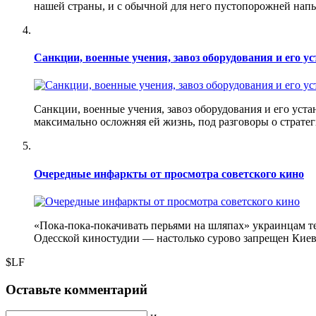
нашей страны, и с обычной для него пустопорожней напы
Санкции, военные учения, завоз оборудования и его 
Санкции, военные учения, завоз оборудования и его ус
максимально осложняя ей жизнь, под разговоры о стратег
Очередные инфаркты от просмотра советского кино
«Пока-пока-покачивать перьями на шляпах» украинцам те
Одесской киностудии — настолько сурово запрещен Киево
$LF
Оставьте комментарий