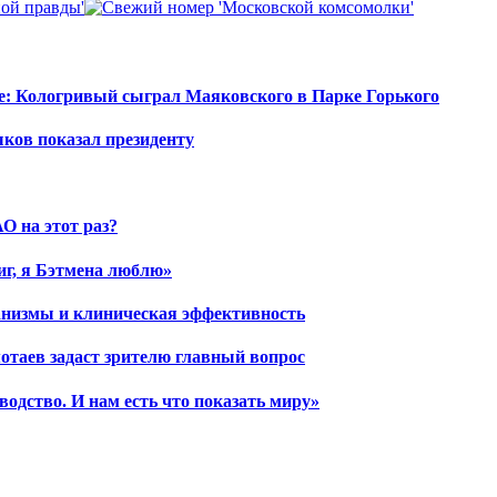
е: Кологривый сыграл Маяковского в Парке Горького
шков показал президенту
О на этот раз?
иг, я Бэтмена люблю»
ханизмы и клиническая эффективность
отаев задаст зрителю главный вопрос
водство. И нам есть что показать миру»