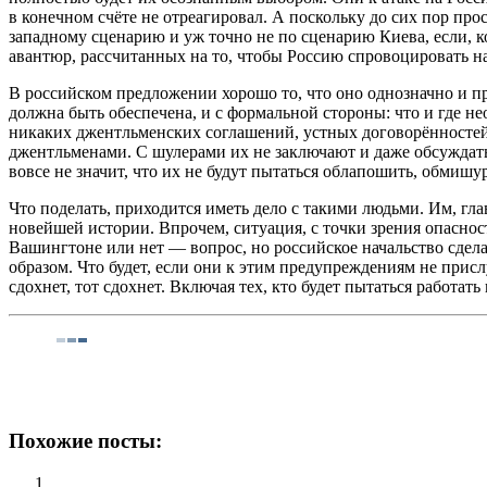
в конечном счёте не отреагировал. А поскольку до сих пор про
западному сценарию и уж точно не по сценарию Киева, если, 
авантюр, рассчитанных на то, чтобы Россию спровоцировать на у
В российском предложении хорошо то, что оно однозначно и пря
должна быть обеспечена, и с формальной стороны: что и где н
никаких джентльменских соглашений, устных договорённостей
джентльменами. С шулерами их не заключают и даже обсуждать
вовсе не значит, что их не будут пытаться облапошить, обмиш
Что поделать, приходится иметь дело с такими людьми. Им, глав
новейшей истории. Впрочем, ситуация, с точки зрения опасно
Вашингтоне или нет — вопрос, но российское начальство сде
образом. Что будет, если они к этим предупреждениям не присл
сдохнет, тот сдохнет. Включая тех, кто будет пытаться работать
Похожие посты: