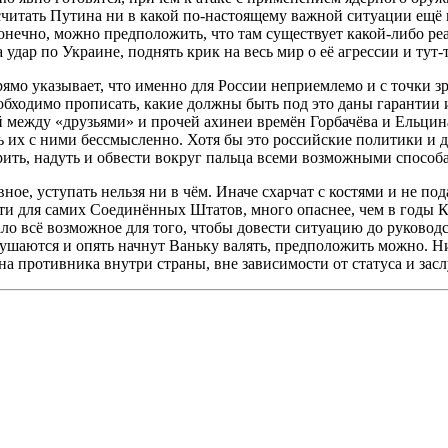
считать Путина ни в какой по-настоящему важной ситуации ещё н
конечно, можно предположить, что там существует какой-либо р
дар по Украине, поднять крик на весь мир о её агрессии и тут-т
мо указывает, что именно для России неприемлемо и с точки зре
еобходимо прописать, какие должны быть под это даны гарантии 
 между «друзьями» и прочей ахинеи времён Горбачёва и Ельци
 их с ними бессмысленно. Хотя бы это российские политики и д
урить, надуть и обвести вокруг пальца всеми возможными способ
ное, уступать нельзя ни в чём. Иначе схарчат с костями и не под
сти для самих Соединённых Штатов, много опаснее, чем в годы 
лало всё возможное для того, чтобы довести ситуацию до руко
ушаются и опять начнут Ваньку валять, предположить можно. Ниче
 на противника внутри страны, вне зависимости от статуса и засл