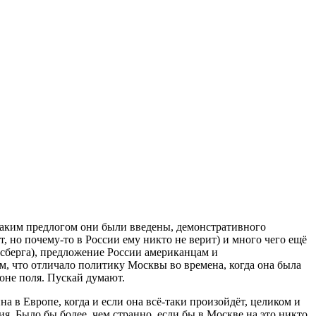
каким предлогом они были введены, демонстративного
, но почему-то в России ему никто не верит) и много чего ещё
йсберга), предложение России американцам и
м, что отличало политику Москвы во времена, когда она была
оне поля. Пускай думают.
а в Европе, когда и если она всё-таки произойдёт, целиком и
я. Было бы более, чем странно, если бы в Москве на это никто