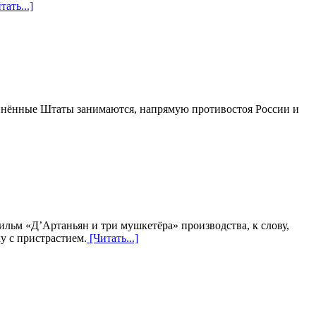
тать...]
динённые Штаты занимаются, напрямую противостоя России и
льм «Д’Артаньян и три мушкетёра» производства, к слову,
у с пристрастием.
[Читать...]