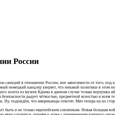
нии России
а санкций в отношении России, вне зависимости от того, под 
вый немецкий канцлер уверяет, что никакой политики в этом нет
ого золота из музеев Крыма в данном случае только верхушка а
безопасности радует чёткостью, предметной ясностью и всем те
. Ну, подождём, что американцы ответят. Мяч теперь на их стор
жет быть и не только европейским союзникам. Новая большая войн
ю явно готовятся, причём к атаке с применением ядерного оружи