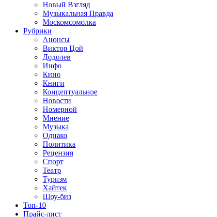
Новый Взгляд
Музыкальная Правда
Москомсомолка
Рубрики
Анонсы
Виктор Цой
Додолев
Инфо
Кино
Книги
Концептуальное
Новости
Номерной
Мнение
Музыка
Однако
Политика
Рецензия
Спорт
Театр
Туризм
Хайтек
Шоу-биз
Топ-10
Прайс-лист