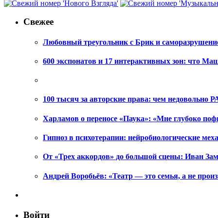
Свежее
Любовный треугольник с Брик и саморазрушени
600 экспонатов и 17 интерактивных зон: что Ма
100 тысяч за авторские права: чем недовольно РА
Харламов о переносе «Паука»: «Мне глубоко поф
Гипноз в психотерапии: нейробиологические ме
От «Трех аккордов» до большой сцены: Иван Зам
Андрей Воробьёв: «Театр — это семья, а не произ
Войти