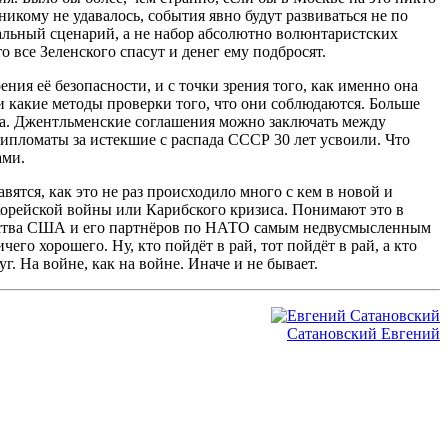
икому не удавалось, события явно будут развиваться не по
еальный сценарий, а не набор абсолютно волюнтаристских
о все Зеленского спасут и денег ему подбросят.
ния её безопасности, и с точки зрения того, как именно она
и какие методы проверки того, что они соблюдаются. Больше
на. Джентльменские соглашения можно заключать между
ипломаты за истекшие с распада СССР 30 лет усвоили. Что
ами.
авятся, как это не раз происходило много с кем в новой и
Корейской войны или Карибского кризиса. Понимают это в
водства США и его партнёров по НАТО самым недвусмысленным
го хорошего. Ну, кто пойдёт в рай, тот пойдёт в рай, а кто
уг. На войне, как на войне. Иначе и не бывает.
Сатановский Евгений