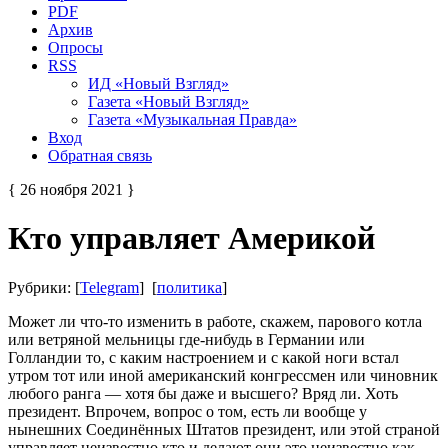
PDF
Архив
Опросы
RSS
ИД «Новый Взгляд»
Газета «Новый Взгляд»
Газета «Музыкальная Правда»
Вход
Обратная связь
{ 26 ноября 2021 }
Кто управляет Америкой
Рубрики: [
Telegram
] [
политика
]
Может ли что-то изменить в работе, скажем, парового котла
или ветряной мельницы где-нибудь в Германии или
Голландии то, с каким настроением и с какой ноги встал
утром тот или иной американский конгрессмен или чиновник
любого ранга — хотя бы даже и высшего? Вряд ли. Хоть
президент. Впрочем, вопрос о том, есть ли вообще у
нынешних Соединённых Штатов президент, или этой страной
управляет неизвестно кто и делают они это неизвестно как,