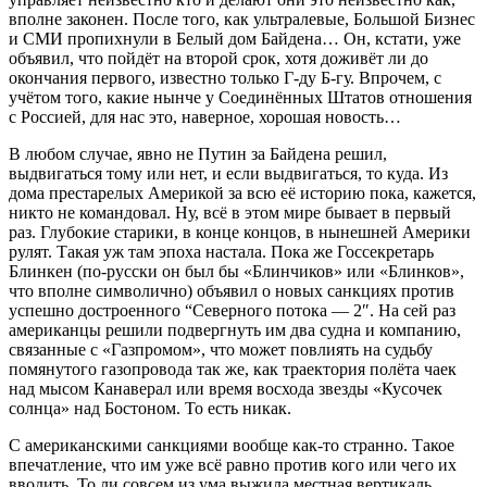
вполне законен. После того, как ультралевые, Большой Бизнес
и СМИ пропихнули в Белый дом Байдена… Он, кстати, уже
объявил, что пойдёт на второй срок, хотя доживёт ли до
окончания первого, известно только Г-ду Б-гу. Впрочем, с
учётом того, какие нынче у Соединённых Штатов отношения
с Россией, для нас это, наверное, хорошая новость…
В любом случае, явно не Путин за Байдена решил,
выдвигаться тому или нет, и если выдвигаться, то куда. Из
дома престарелых Америкой за всю её историю пока, кажется,
никто не командовал. Ну, всё в этом мире бывает в первый
раз. Глубокие старики, в конце концов, в нынешней Америки
рулят. Такая уж там эпоха настала. Пока же Госсекретарь
Блинкен (по-русски он был бы «Блинчиков» или «Блинков»,
что вполне символично) объявил о новых санкциях против
успешно достроенного “Северного потока — 2″. На сей раз
американцы решили подвергнуть им два судна и компанию,
связанные с «Газпромом», что может повлиять на судьбу
помянутого газопровода так же, как траектория полёта чаек
над мысом Канаверал или время восхода звезды «Кусочек
солнца» над Бостоном. То есть никак.
С американскими санкциями вообще как-то странно. Такое
впечатление, что им уже всё равно против кого или чего их
вводить. То ли совсем из ума выжила местная вертикаль