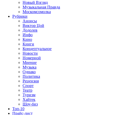
Новый Взгляд
Музыкальная Правда
Москомсомолка
Рубрики
Анонсы
Виктор Цой
Додолев
Инфо
Кино
Книги
Концептуальное
Новости
Номерной
Мнение
Музыка
Однако
Политика
Рецензия
Спорт
Театр
Туризм
Хайтек
Шоу-биз
Топ-10
Прайс-лист