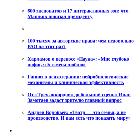
600 экспонатов и 17 интерактивных зон: что
Машков показал президенту
100 тысяч за авторские права: чем недовольно
РАО на этот раз?
Харламов о переносе «Паука»: «Мне глубоко
пофиг, я Бэтмена люблю»
Гипноз в психотерапии: нейробиологические
механизмы и клиническая эффективность
От «Трех аккордов» до большой сцены: Иван
Замотаев задаст зрителю главный вопрос
Андрей Воробьёв: «Театр — это семья, а не
производство. И нам есть что показать миру»