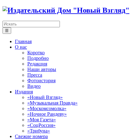
☰
Главная
О нас
Коротко
Подробно
Редакция
Наши авторы
Пресса
Фотоистория
Видео
Издания
«Новый Взгляд»
«Музыкальная Правда»
«Москомсомолка»
«Ночное Рандеву»
«Моя Газета»
«СоцРоссия»
«Трибуна»
Свежие номера