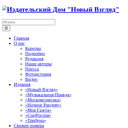
☰
Главная
О нас
Коротко
Подробно
Редакция
Наши авторы
Пресса
Фотоистория
Видео
Издания
«Новый Взгляд»
«Музыкальная Правда»
«Москомсомолка»
«Ночное Рандеву»
«Моя Газета»
«СоцРоссия»
«Трибуна»
Свежие номера