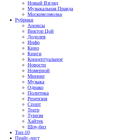
Новый Взгляд
Музыкальная Правда
Москомсомолка
Рубрики
Анонсы
Виктор Цой
Додолев
Инфо
Кино
Книги
Концептуальное
Новости
Номерной
Мнение
Музыка
Однако
Политика
Рецензия
Спорт
Театр
Туризм
Хайтек
Шоу-биз
Топ-10
Прайс-лист