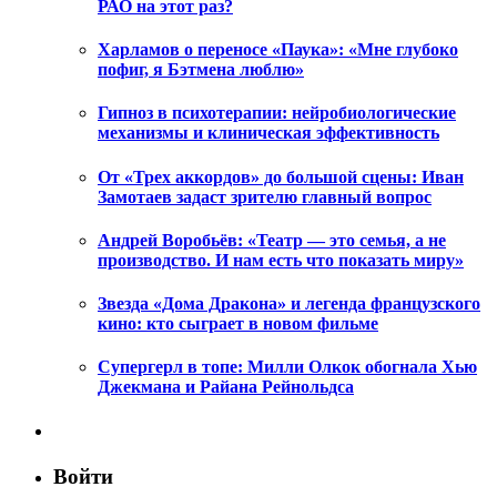
РАО на этот раз?
Харламов о переносе «Паука»: «Мне глубоко
пофиг, я Бэтмена люблю»
Гипноз в психотерапии: нейробиологические
механизмы и клиническая эффективность
От «Трех аккордов» до большой сцены: Иван
Замотаев задаст зрителю главный вопрос
Андрей Воробьёв: «Театр — это семья, а не
производство. И нам есть что показать миру»
Звезда «Дома Дракона» и легенда французского
кино: кто сыграет в новом фильме
Супергерл в топе: Милли Олкок обогнала Хью
Джекмана и Райана Рейнольдса
Войти