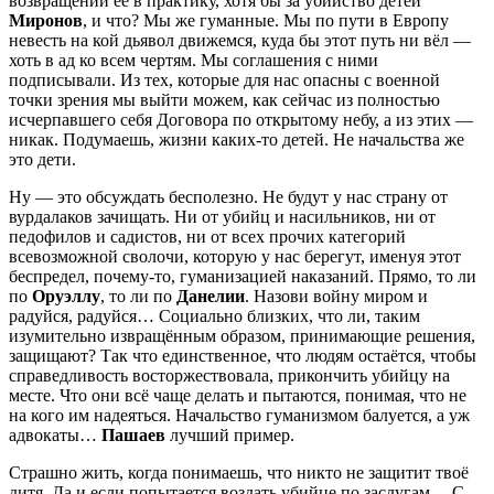
возвращении её в практику, хотя бы за убийство детей
Миронов
, и что? Мы же гуманные. Мы по пути в Европу
невесть на кой дьявол движемся, куда бы этот путь ни вёл —
хоть в ад ко всем чертям. Мы соглашения с ними
подписывали. Из тех, которые для нас опасны с военной
точки зрения мы выйти можем, как сейчас из полностью
исчерпавшего себя Договора по открытому небу, а из этих —
никак. Подумаешь, жизни каких-то детей. Не начальства же
это дети.
Ну — это обсуждать бесполезно. Не будут у нас страну от
вурдалаков зачищать. Ни от убийц и насильников, ни от
педофилов и садистов, ни от всех прочих категорий
всевозможной сволочи, которую у нас берегут, именуя этот
беспредел, почему-то, гуманизацией наказаний. Прямо, то ли
по
Оруэллу
, то ли по
Данелии
. Назови войну миром и
радуйся, радуйся… Социально близких, что ли, таким
изумительно извращённым образом, принимающие решения,
защищают? Так что единственное, что людям остаётся, чтобы
справедливость восторжествовала, прикончить убийцу на
месте. Что они всё чаще делать и пытаются, понимая, что не
на кого им надеяться. Начальство гуманизмом балуется, а уж
адвокаты…
Пашаев
лучший пример.
Страшно жить, когда понимаешь, что никто не защитит твоё
дитя. Да и если попытается воздать убийце по заслугам… С