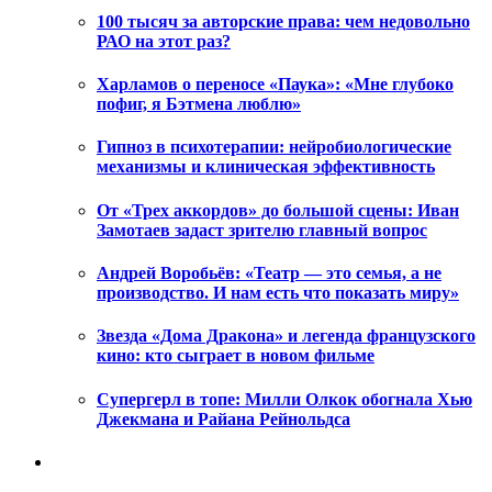
100 тысяч за авторские права: чем недовольно
РАО на этот раз?
Харламов о переносе «Паука»: «Мне глубоко
пофиг, я Бэтмена люблю»
Гипноз в психотерапии: нейробиологические
механизмы и клиническая эффективность
От «Трех аккордов» до большой сцены: Иван
Замотаев задаст зрителю главный вопрос
Андрей Воробьёв: «Театр — это семья, а не
производство. И нам есть что показать миру»
Звезда «Дома Дракона» и легенда французского
кино: кто сыграет в новом фильме
Супергерл в топе: Милли Олкок обогнала Хью
Джекмана и Райана Рейнольдса