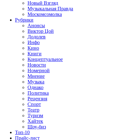
Новый Взгляд
Музыкальная Правда
Москомсомолка
Рубрики
Анонсы
Виктор Цой
Додолев
Инфо
Кино
Книги
Концептуальное
Новости
Номерной
Мнение
Музыка
Однако
Политика
Рецензия
Спорт
Театр
Туризм
Хайтек
Шоу-биз
Топ-10
Прайс-лист