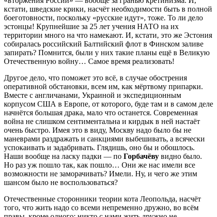
«вторжения России» — вообще за гранью кретинизма. И,
кстати, шведские крики, насчёт необходимости быть в полной
боеготовности, поскольку «русские идут», тоже. То ли дело
эстонцы! Крупнейшие за 25 лет учения НАТО на их
территории много на что намекают. И, кстати, это же Эстония
собиралась российский Балтийский флот в Финском заливе
запирать? Помнится, были у них такие планы ещё в Великую
Отечественную войну… Самое время реализовать!
Другое дело, что поможет это всё, в случае обострения
оперативной обстановки, всем им, как мёртвому припарки.
Вместе с англичанами, Украиной и экспедиционным
корпусом США в Европе, от которого, буде там и в самом деле
начнётся большая драка, мало что останется. Современная
война не слишком сентиментальна и кирдык в ней настаёт
очень быстро. Имея это в виду, Москву надо было бы не
маневрами раздражать и санкциями выбешивать, а всячески
успокаивать и задабривать. Глядишь, оно бы и обошлось.
Наши вообще на ласку падки — по
Горбачёву
видно было.
Но раз уж пошло так, как пошло… Они же нас имели все
возможности не заморачивать? Имели. Ну, и чего же этим
шансом было не воспользоваться?
Отечественные сторонники теории кота Леопольда, насчёт
того, что жить надо со всеми непременно дружно, во всём
правы, кроме одного: никто с нами жить дружно не