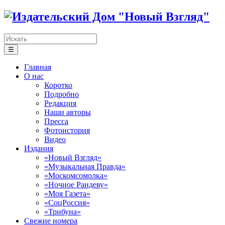
☰
Главная
О нас
Коротко
Подробно
Редакция
Наши авторы
Пресса
Фотоистория
Видео
Издания
«Новый Взгляд»
«Музыкальная Правда»
«Москомсомолка»
«Ночное Рандеву»
«Моя Газета»
«СоцРоссия»
«Трибуна»
Свежие номера