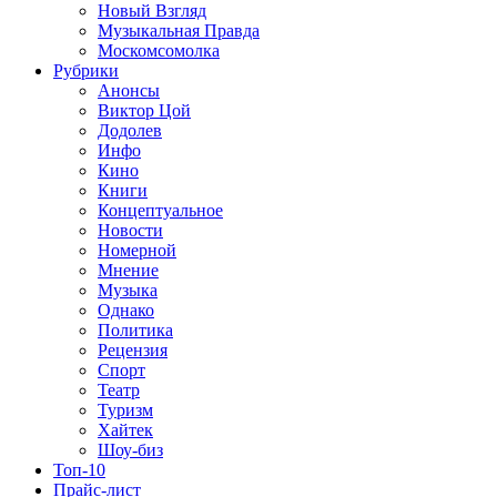
Новый Взгляд
Музыкальная Правда
Москомсомолка
Рубрики
Анонсы
Виктор Цой
Додолев
Инфо
Кино
Книги
Концептуальное
Новости
Номерной
Мнение
Музыка
Однако
Политика
Рецензия
Спорт
Театр
Туризм
Хайтек
Шоу-биз
Топ-10
Прайс-лист