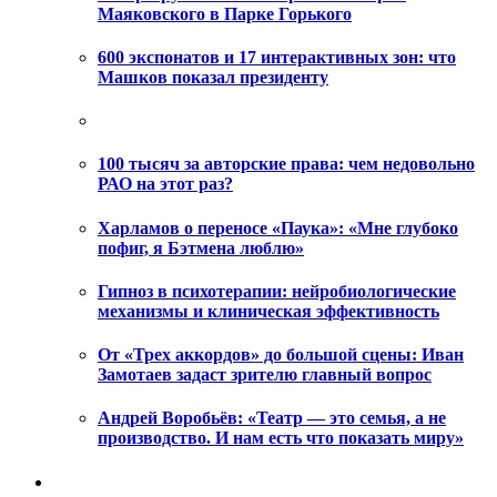
Маяковского в Парке Горького
600 экспонатов и 17 интерактивных зон: что
Машков показал президенту
100 тысяч за авторские права: чем недовольно
РАО на этот раз?
Харламов о переносе «Паука»: «Мне глубоко
пофиг, я Бэтмена люблю»
Гипноз в психотерапии: нейробиологические
механизмы и клиническая эффективность
От «Трех аккордов» до большой сцены: Иван
Замотаев задаст зрителю главный вопрос
Андрей Воробьёв: «Театр — это семья, а не
производство. И нам есть что показать миру»