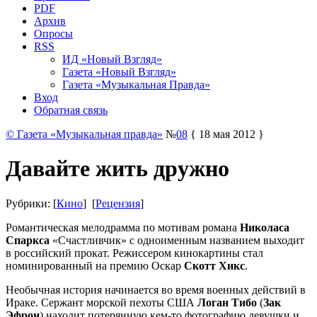
PDF
Архив
Опросы
RSS
ИД «Новый Взгляд»
Газета «Новый Взгляд»
Газета «Музыкальная Правда»
Вход
Обратная связь
© Газета «Музыкальная правда»
№
08
{ 18 мая 2012 }
Давайте жить дружно
Рубрики: [
Кино
] [
Рецензия
]
Романтическая мелодрамма по мотивам романа
Николаса
Спаркса
«Счастливчик» с одноименным названием выходит
в российский прокат. Режиссером кинокартины стал
номинированный на премию Оскар
Скотт Хикс
.
Необычная история начинается во время военных действий в
Ираке. Сержант морской пехоты США
Логан Тибо
(
Зак
Эфрон
) находит потерянную кем-то фотографию девушки и