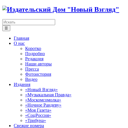
☰
Главная
О нас
Коротко
Подробно
Редакция
Наши авторы
Пресса
Фотоистория
Видео
Издания
«Новый Взгляд»
«Музыкальная Правда»
«Москомсомолка»
«Ночное Рандеву»
«Моя Газета»
«СоцРоссия»
«Трибуна»
Свежие номера