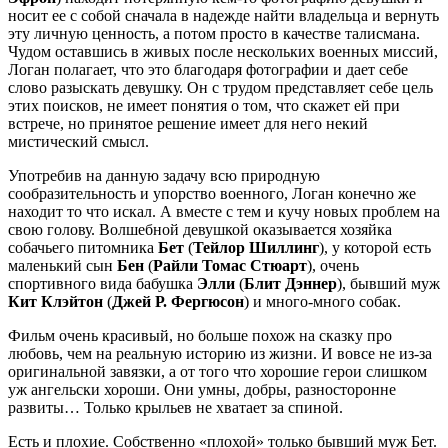
носит ее c собой сначала в надежде найти владельца и вернуть
эту личную ценность, а потом просто в качестве талисмана.
Чудом оставшись в живых после нескольких военных миссий,
Логан полагает, что это благодаря фотографии и дает себе
слово разыскать девушку. Он с трудом представляет себе цель
этих поисков, не имеет понятия о том, что скажет ей при
встрече, но принятое решение имеет для него некий
мистический смысл.
Употребив на данную задачу всю природную
сообразительность и упорство военного, Логан конечно же
находит то что искал. А вместе с тем и кучу новых проблем на
свою голову. Волшебной девушкой оказывается хозяйка
собачьего питомника
Бет
(
Тейлор Шиллинг
), у которой есть
маленький сын
Бен
(
Райли Томас Стюарт
), очень
спортивного вида бабушка
Элли
(
Блит Дэннер
), бывший муж
Кит Клэйтон
(
Джей Р. Фергюсон
) и много-много собак.
Фильм очень красивый, но больше похож на сказку про
любовь, чем на реальную историю из жизни. И вовсе не из-за
оригинальной завязки, а от того что хорошие герои слишком
уж ангельски хороши. Они умны, добры, разносторонне
развиты… Только крыльев не хватает за спиной.
Есть и плохие. Собственно «плохой» только бывший муж Бет.