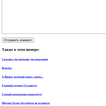
Также в этом номере:
Сплелись два времени, два поколения
Коротко
О Витязе, который снова с нами…
Главный сердцеед Голливуда
Старый маразматик торжествует
Шерлок Холмс без работы не останется