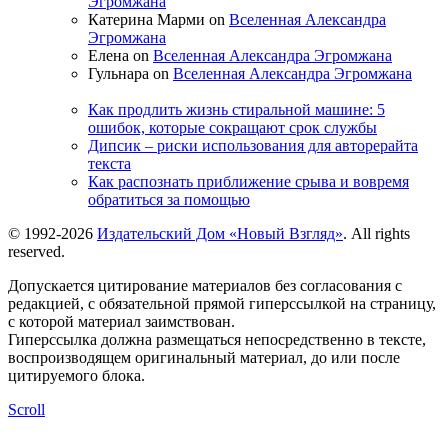
Эгромжана
Катерина Марми on
Вселенная Александра
Эгромжана
Елена on
Вселенная Александра Эгромжана
Гульнара on
Вселенная Александра Эгромжана
Как продлить жизнь стиральной машине: 5
ошибок, которые сокращают срок службы
Дипсик – риски использования для авторерайта
текста
Как распознать приближение срыва и вовремя
обратиться за помощью
© 1992-2026
Издательский Дом «Новый Взгляд»
. All rights
reserved.
Допускается цитирование материалов без согласования с
редакцией, с обязательной прямой гиперссылкой на страницу,
с которой материал заимствован.
Гиперссылка должна размещаться непосредственно в тексте,
воспроизводящем оригинальный материал, до или после
цитируемого блока.
Scroll