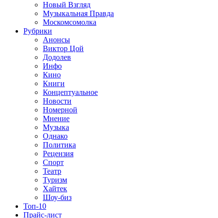
Новый Взгляд
Музыкальная Правда
Москомсомолка
Рубрики
Анонсы
Виктор Цой
Додолев
Инфо
Кино
Книги
Концептуальное
Новости
Номерной
Мнение
Музыка
Однако
Политика
Рецензия
Спорт
Театр
Туризм
Хайтек
Шоу-биз
Топ-10
Прайс-лист