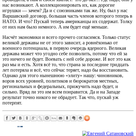
нас возникают. А коллекционировать их, как дорогие
игрушки — зачем? Да и с союзниками так же. Ну, был у нас
Варшавский договор, большая часть членов которого теперь в
НАТО. И что? Пускай теперь американцы их содержат. Толку
от них нам было немного. А им будет ещё меньше.
Насчёт экономики и всего прочего согласимся. Только статус
великой державы не от этого зависит, а ровнёхонько от
военного потенциала, в первую очередь ядерного. Великая
держава может что угодно себе позволить, потому что ей за
это ничего не будет. Воевать с ней себе дороже. И вот это как
раз мы и есть. Хотя всё то, что страна за последние тридцать
лет потеряла и всё, что сейчас теряет, надо бы восстановить.
Однако для этого нынешнюю «элиту» нашу: чиновников,
воров всех уровней, политиков и бюрократов местных,
региональных и федеральных, прижучить надо будет, и
сильно. Вряд ли это им всем понравится. Да и на Западе
результат точно никого не обрадует. Так что, пускай уж
потерпят.