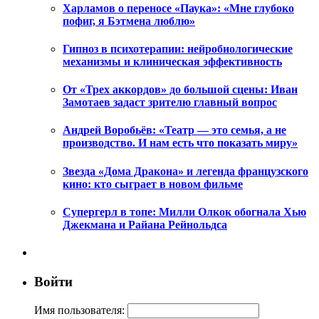
Харламов о переносе «Паука»: «Мне глубоко
пофиг, я Бэтмена люблю»
Гипноз в психотерапии: нейробиологические
механизмы и клиническая эффективность
От «Трех аккордов» до большой сцены: Иван
Замотаев задаст зрителю главный вопрос
Андрей Воробьёв: «Театр — это семья, а не
производство. И нам есть что показать миру»
Звезда «Дома Дракона» и легенда французского
кино: кто сыграет в новом фильме
Супергерл в топе: Милли Олкок обогнала Хью
Джекмана и Райана Рейнольдса
Войти
Имя пользователя: