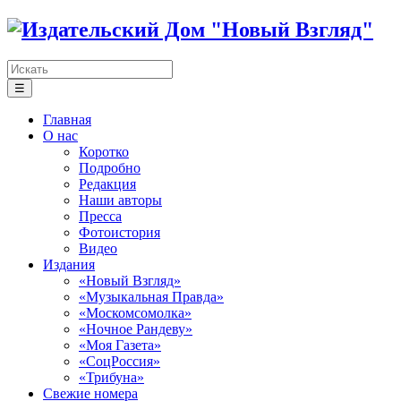
☰
Главная
О нас
Коротко
Подробно
Редакция
Наши авторы
Пресса
Фотоистория
Видео
Издания
«Новый Взгляд»
«Музыкальная Правда»
«Москомсомолка»
«Ночное Рандеву»
«Моя Газета»
«СоцРоссия»
«Трибуна»
Свежие номера