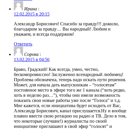
Ирина
:
12.02.2015 в 20:15
Александр Борисович! Спасибо за правду!!! дожили,
благодарим за правду… Вы народный! Любим и
уважаем, и всегда поддержим!
Ответить
Сорока
:
13.02.2015 в 04:56
Браво, Градский! Как всегда, умно, честно,
бескомпромиссно! Заслуженно всенародный любимец!
Проблема обозначена, теперь надо искать пути решения.
Может, для начала дать выпускникам – “голосятам”
постоянное место в эфире того же 1 канала (“хоть редко,
хоть в неделю раз…”), чтобы они имели возможность
показать свои новые работы уже после “Голоса” и т.д.
Мне кажется, если инициатива будет исходить от Вас,
Александр Борисович, канал прислушается.Ну и вообще
плавно ввести свою ротацию на радио и ТВ. Дело в том,
что некоторые (лучшие!) журналисты по своей
инициативе приглашают в свой эфир “голосят” и