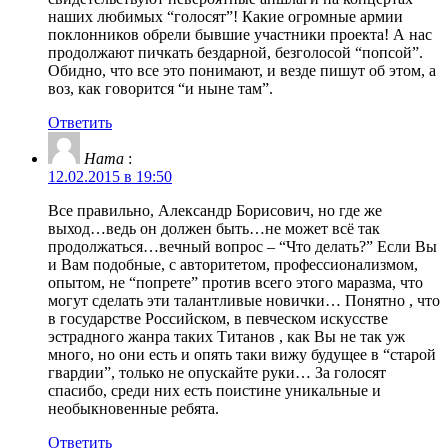
наших любимых “голосят”! Какие огромные армии
поклонников обрели бывшие участники проекта! А нас
продолжают пичкать бездарной, безголосой “попсой”.
Обидно, что все это понимают, и везде пишут об этом, а
воз, как говорится “и ныне там”.
Ответить
Ната
:
12.02.2015 в 19:50
Все правильно, Александр Борисович, но где же
выход…ведь он должен быть…не может всё так
продолжаться…вечный вопрос – “Что делать?” Если Вы
и Вам подобные, с авторитетом, профессионализмом,
опытом, не “попрете” против всего этого маразма, что
могут сделать эти талантливые новички… Понятно , что
в государстве Российском, в певческом искусстве
эстрадного жанра таких Титанов , как Вы не так уж
много, но они есть и опять таки вижу будущее в “старой
гвардии”, только не опускайте руки… За голосят
спасибо, среди них есть поистине уникальные и
необыкновенные ребята.
Ответить