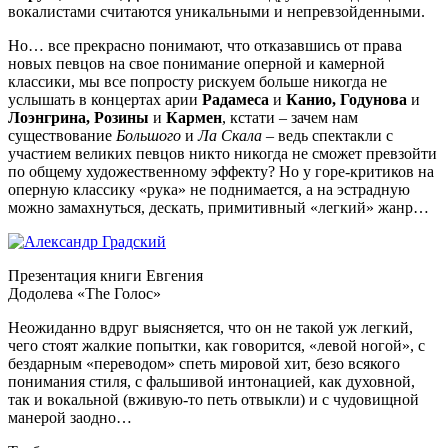
вокалистами считаются уникальными и непревзойденными.
Но… все прекрасно понимают, что отказавшись от права
новых певцов на свое понимание оперной и камерной
классики, мы все попросту рискуем больше никогда не
услышать в концертах арии
Радамеса
и
Канио, Годунова
и
Лоэнгрина, Розины
и
Кармен
, кстати – зачем нам
существование
Большого
и
Ла Скала
– ведь спектакли с
участием великих певцов никто никогда не сможет превзойти
по общему художественному эффекту? Но у горе-критиков на
оперную классику «рука» не поднимается, а на эстрадную
можно замахнуться, дескать, примитивный «легкий» жанр…
Презентация книги Евгения
Додолева «The Голос»
Неожиданно вдруг выясняется, что он не такой уж легкий,
чего стоят жалкие попытки, как говорится, «левой ногой», с
бездарным «переводом» спеть мировой хит, безо всякого
понимания стиля, с фальшивой интонацией, как духовной,
так и вокальной (вживую-то петь отвыкли) и с чудовищной
манерой заодно…