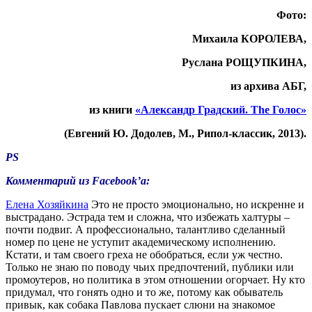
Фото:
Михаила КОРОЛЕВА,
Руслана РОЩУПКИНА,
из архива АБГ,
из книги
«Александр Градский. The Голос»
(Евгений Ю. Додолев, М., Рипол-классик, 2013).
PS
Комментарий из Facebook’а:
Елена Хозяйкина
Это не просто эмоционально, но искренне и
выстрадано. Эстрада тем и сложна, что избежать халтуры –
почти подвиг. А профессионально, талантливо сделанный
номер по цене не уступит академическому исполнению.
Кстати, и там своего греха не обобраться, если уж честно.
Только не знаю по поводу чьих предпочтений, публики или
промоутеров, но политика в этом отношении огорчает. Ну кто
придумал, что гонять одно и то же, потому как обыватель
привык, как собака Павлова пускает слюни на знакомое