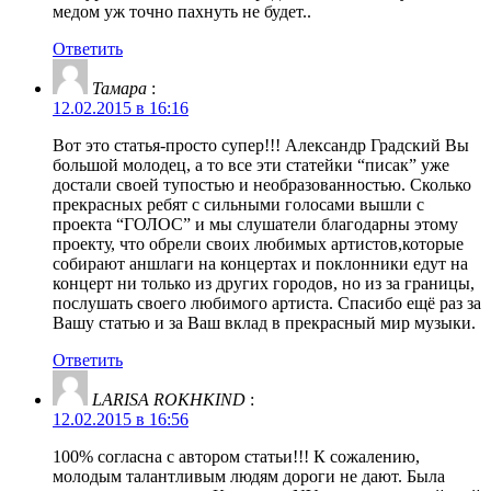
медом уж точно пахнуть не будет..
Ответить
Тамара
:
12.02.2015 в 16:16
Вот это статья-просто супер!!! Александр Градский Вы
большой молодец, а то все эти статейки “писак” уже
достали своей тупостью и необразованностью. Сколько
прекрасных ребят с сильными голосами вышли с
проекта “ГОЛОС” и мы слушатели благодарны этому
проекту, что обрели своих любимых артистов,которые
собирают аншлаги на концертах и поклонники едут на
концерт ни только из других городов, но из за границы,
послушать своего любимого артиста. Спасибо ещё раз за
Вашу статью и за Ваш вклад в прекрасный мир музыки.
Ответить
LARISA ROKHKIND
:
12.02.2015 в 16:56
100% согласна с автором статьи!!! К сожалению,
молодым талантливым людям дороги не дают. Была