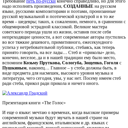
Требование
петь по-русски
конечно справедливо, но для этого
надо исполнять произведения,
СОЗДАННЫЕ
на русском
языке, русскими композиторами и поэтами, пронизанные
русской музыкальной и поэтической культурой и в то же
время – шедевры; таких, к сожалению, немного, в сравнении с
общемировой эстрадной классикой. Великие мастера
советского периода ушли из жизни, оставив после себя
непреходящие ценности, а вот современные авторы пустились
во все тяжкие дешевого, примитивного, ежесекундного
успеха у нетребовательной публики, стебаясь, как теперь
принято говорить, на все лады… Стеб и «приколы» дело,
конечно, веселое, да и в нашей традиции ему было место,
вспомним
Козьму Пруткова, Сологуба, Зощенко, Гоголя
с
Пушкиным
, наконец… Главное – у стеба должны быть, в
виде предмета для насмешек, высокого уровня музыка и
литература, чего сегодня, увы, у нас нет. Посему имеем стеб
ради стеба, прикол ради прикола и ничего иного.
Презентация книги «The Голос»
И еще о языке: мечтаю о временах, когда высокие примеры
современной музыки будут звучать в нашей стране на
английском, французском, итальянском и др. языках с
правильной манерой, точной интонацией, грамотным