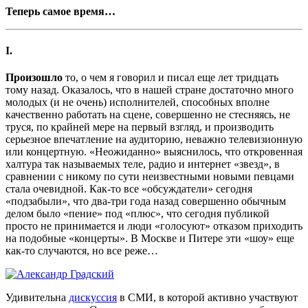
Теперь самое время…
I.
Произошло
то, о чем я говорил и писал еще лет тридцать
тому назад. Оказалось, что в нашей стране достаточно много
молодых (и не очень) исполнителей, способных вполне
качественно работать на сцене, совершенно не стесняясь, не
труся, по крайней мере на первый взгляд, и производить
серьезное впечатление на аудиторию, неважно телевизионную
или концертную. «Неожиданно» выяснилось, что откровенная
халтура так называемых теле, радио и интернет «звезд», в
сравнении с никому по сути неизвестными новыми певцами
стала очевидной. Как-то все «обсуждатели» сегодня
«подзабыли», что два-три года назад совершенно обычным
делом было «пение» под «плюс», что сегодня публикой
просто не принимается и люди «голосуют» отказом приходить
на подобные «концерты». В Москве и Питере эти «шоу» еще
как-то случаются, но все реже…
Удивительна
дискуссия
в СМИ, в которой активно участвуют