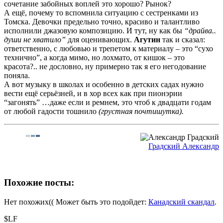
сочетание забойных воплей это хорошо? Рынок?
А ещё, почему то вспомнила ситуацию с сестренками из
Томска. Девочки предельно точно, красиво и талантливо
исполнили джазовую композицию. И тут, ну как бы
“драйва..
души не хватило”
для оценивающих.
Агутин
так и сказал:
ответственно, с любовью и трепетом к материалу – это “сухо
технично”, а когда мимо, но лохмато, от кишок – это
красота?.. не дословно, ну примерно так я его негодование
поняла.
А вот музыку в школах и особенно в детских садах нужно
вести ещё серьёзней, и в хор всех как при пионэрии
“загонять” …даже если и ремнем, это чтоб к двадцати годам
от любой гадости тошнило
(грустная почтишутка).
Градский Александр
Похожие посты:
Нет похожих(( Может быть это подойдет:
Канадский скандал
.
$LF