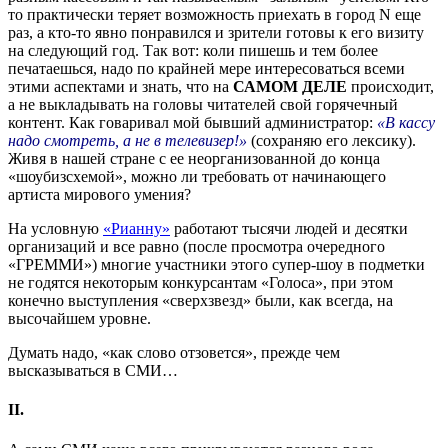
то практически теряет возможность приехать в город N еще
раз, а кто-то явно понравился и зрители готовы к его визиту
на следующий год. Так вот: коли пишешь и тем более
печатаешься, надо по крайней мере интересоваться всеми
этими аспектами и знать, что на
САМОМ ДЕЛЕ
происходит,
а не выкладывать на головы читателей свой горячечный
контент. Как говаривал мой бывший администратор:
«В кассу
надо смотреть, а не в телевизер!»
(сохраняю его лексику).
Живя в нашей стране с ее неорганизованной до конца
«шоубизсхемой», можно ли требовать от начинающего
артиста мирового умения?
На условную
«Рианну»
работают тысячи людей и десятки
организаций и все равно (после просмотра очередного
«ГРЕММИ») многие участники этого супер-шоу в подметки
не годятся некоторым конкурсантам «Голоса», при этом
конечно выступления «сверхзвезд» были, как всегда, на
высочайшем уровне.
Думать надо, «как слово отзовется», прежде чем
высказываться в СМИ…
II.