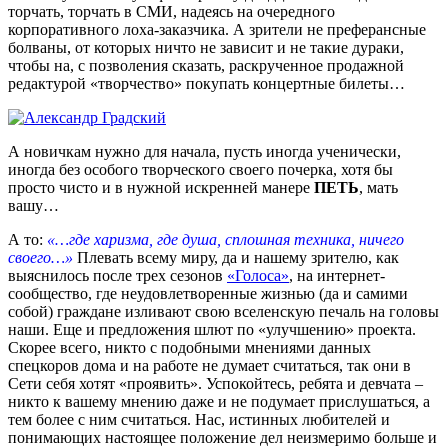
торчать, торчать в СМИ, надеясь на очередного
корпоративного лоха-заказчика. А зрители не преферансные
болваны, от которых ничто не зависит и не такие дураки,
чтобы на, с позволения сказать, раскрученное продажной
редактурой «творчество» покупать концертные билеты…
А новичкам нужно для начала, пусть иногда ученически,
иногда без особого творческого своего почерка, хотя бы
просто чисто и в нужной искренней манере
ПЕТЬ
, мать
вашу…
А то:
«…где харизма, где душа, сплошная техника, ничего
своего…»
Плевать всему миру, да и нашему зрителю, как
выяснилось после трех сезонов
«Голоса»
, на интернет-
сообщество, где неудовлетворенные жизнью (да и самими
собой) граждане изливают свою вселенскую печаль на головы
наши. Еще и предложения шлют по «улучшению» проекта.
Скорее всего, никто с подобными мнениями данных
спецкоров дома и на работе не думает считаться, так они в
Сети себя хотят «проявить». Успокойтесь, ребята и девчата –
никто к вашему мнению даже и не подумает прислушаться, а
тем более с ним считаться. Нас, истинных любителей и
понимающих настоящее положение дел неизмеримо больше и