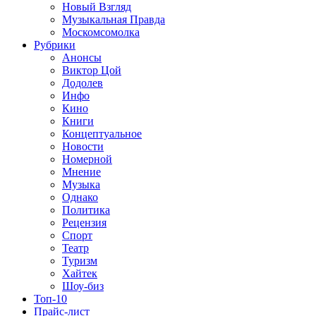
Новый Взгляд
Музыкальная Правда
Москомсомолка
Рубрики
Анонсы
Виктор Цой
Додолев
Инфо
Кино
Книги
Концептуальное
Новости
Номерной
Мнение
Музыка
Однако
Политика
Рецензия
Спорт
Театр
Туризм
Хайтек
Шоу-биз
Топ-10
Прайс-лист