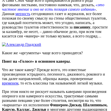
А сами СМИ чаще всего прикрываются разного рода
фиговыми листками, постоянно намекая, что, дескать,
«это
частное мнение и оно не есть позиция самого издания»
.
Данная
мерзость
сегодняшних газет и журналов, все более
похожая по своему смыслу на стены общественных туалетов,
где каждый посетитель может, что угодно, написать, а
руководство туалетов ответственности за
писанину
, простите
за каламбур, не несет, – давно обычное дело, при всем том
касается сия «манера» не только музыки, а всего подряд…
Какие же «аргументы» чаще всего приводятся?
Поют на «Голосе» в основном каверы
.
Что же такое кавер? Прежде всего, это известные
произведения эстрадного, песенного, джазового, рокового и
так далее направлений, образцы жанра, проверенные
временем
, то есть классика так называемой легкой музыки.
При этом никто не рискует называть каверами произведения
оперного или камерного искусства, трактуемые самыми
разными певцами уже более столетия, несмотря на то, что
«варианты» их исполнения
Фишером-Дискау, Шаляпиным,
Карузо, Каллас, Джильи
и многими другими выдающимися