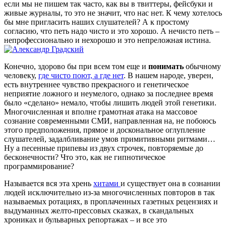
если мы не пишем так часто, как вы в твиттеры, фейсбуки и
живые журналы, то это не значит, что нас нет. К чему хотелось
бы мне пригласить наших слушателей? А к простому
согласию, что петь надо чисто и это хорошо. А нечисто петь –
непрофессионально и нехорошо и это непреложная истина.
Конечно, здорово бы при всем том еще и
понимать
обычному
человеку,
где чисто поют, а где нет
. В нашем народе, уверен,
есть внутреннее чувство прекрасного и генетическое
неприятие ложного и неумелого, однако за последнее время
было «сделано» немало, чтобы лишить людей этой генетики.
Многочисленная и вполне грамотная атака на массовое
сознание современными СМИ, направленная на, не побоюсь
этого предположения, прямое и доскональное оглупление
слушателей, задалбливание умов примитивными ритмами…
Ну а песенные припевы из двух строчек, повторяемые до
бесконечности? Что это, как не гипнотическое
программирование?
Называется вся эта хрень
хитами
и существует она в сознании
людей исключительно из-за многочисленных повторов в так
называемых ротациях, в проплаченных газетных рецензиях и
выдуманных желто-прессовых сказках, в скандальных
хрониках и бульварных репортажах – и все это