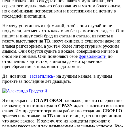
некие «знатоки». Откуда-то появляются музкритики, без
серьезного музыкального образования и уж тем более опыта,
но с амбициями непомерными и претензиями на истину в
последней инстанции.
Не хочу упоминать их фамилий, чтобы они случайно не
подумали, что меня хоть как-то их безграмотность задела. Они
пишут и пишут свой бред из статьи в статью, из газеты в
газету, выступают на ТВ, несут ахинею, в сущности даже не
владея разговорным, а уж тем более литературным русским
языком. Они берутся судить о вокале, совершенно ничего в
оном не понимая. Они позволяют себе
фривольности
по
отношению к артистам, а иногда даже откровенное
пренебрежение к ним, вплоть до хамства.
Да, новички
«засветились»
на лучшем канале, в лучшем
проекте за последние лет двадцать.
Это прекрасная
СТАРТОВАЯ
площадка, но это совершенно
не значит, что от них нужно
СРАЗУ
ждать какого-то высокого
стиля. Им предстоит огромная работа по созданию
СВОЕГО
зрителя и не только на ТВ или в столицах, но и в провинции,
что даже важнее. И замечу, что их концерты проходят с
разным кассовым и так называемым «зальным» успехом. Кто-