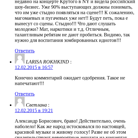
недавно на концерте Крутого в NY и видела российский
шоу-бизнес. Уже 90% выступающих должны понимать,
что им уже стыдно появляться на сцене!!! К сожалению,
магомаевых и пугачевых уже нет!! Будут петь, пока е
вынесут со сцены. Стыдно!!! Что дают слушать
молодежи? Мат, наркотики и т.д. Отличным,
талантливым ребятам не дают пробиться. Видимо, так
нужно для воспитания зомбированных идиотов!!!
Ответить
LARISA ROKHKIND
:
12.02.2015 в 16:57
Конечно комментарий ожидает одобрения. Такое не
напечатают!!!
Ответить
Светлана
:
12.02.2015 в 19:21
Александр Борисович, браво! Действительно, очень
наболело! Как же народ истосковался по настоящей,
красивой музыке и живому голосу! Разве не об этом
свидетельствуют невероятные аншлаги на концертах