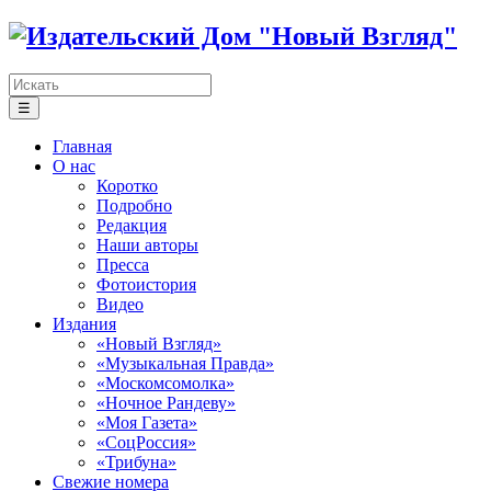
☰
Главная
О нас
Коротко
Подробно
Редакция
Наши авторы
Пресса
Фотоистория
Видео
Издания
«Новый Взгляд»
«Музыкальная Правда»
«Москомсомолка»
«Ночное Рандеву»
«Моя Газета»
«СоцРоссия»
«Трибуна»
Свежие номера