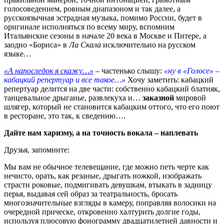
голосоведением, ровным диапазоном и так далее, а
русскоязычная эстрадная музыка, помимо России, будет в
оригинале исполняться по всему миру, вспомним
Итальянские сезоны в начале 20 века в Москве и Питере, а
заодно «Бориса» в
Ла Скала
исключительно на русском
языке…
«А напоследок я скажу…»
–
частенько слышу:
«ну в «Голосе» –
кабацкий репертуар и все такое…»
Хочу заметить: кабацкий
репертуар делится на две части: собственно кабацкий блатняк,
танцевальное дрыганье, развлекуха и…
заказной
мировой
шлягер, который не становится кабацким оттого, что его поют
в ресторане, это так, к сведению….
Дайте нам харизму, а на точность вокала – наплевать
Друзья, запомните:
Мы вам не обычное телевещание, где можно петь черте как
нечисто, орать, как резаные, дрыгать ножкой, изображать
страсти роковые, подмигивать девушкам, втыкать в задницу
перья, выдавая сей образ за театральность, бросать
многозначительные взгляды в камеру, поправляя волосики на
очередной прическе, откровенно халтурить долгие годы,
используя плюсовую фонограмму двадцатилетней давности и