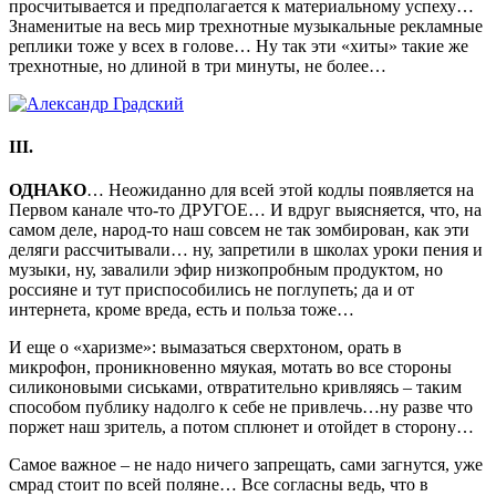
просчитывается и предполагается к материальному успеху…
Знаменитые на весь мир трехнотные музыкальные рекламные
реплики тоже у всех в голове… Ну так эти «хиты» такие же
трехнотные, но длиной в три минуты, не более…
III.
ОДНАКО
… Неожиданно для всей этой кодлы появляется на
Первом канале что-то ДРУГОЕ… И вдруг выясняется, что, на
самом деле, народ-то наш совсем не так зомбирован, как эти
деляги рассчитывали… ну, запретили в школах уроки пения и
музыки, ну, завалили эфир низкопробным продуктом, но
россияне и тут приспособились не поглупеть; да и от
интернета, кроме вреда, есть и польза тоже…
И еще о «харизме»: вымазаться сверхтоном, орать в
микрофон, проникновенно мяукая, мотать во все стороны
силиконовыми сиськами, отвратительно кривляясь – таким
способом публику надолго к себе не привлечь…ну разве что
поржет наш зритель, а потом сплюнет и отойдет в сторону…
Самое важное – не надо ничего запрещать, сами загнутся, уже
смрад стоит по всей поляне… Все согласны ведь, что в