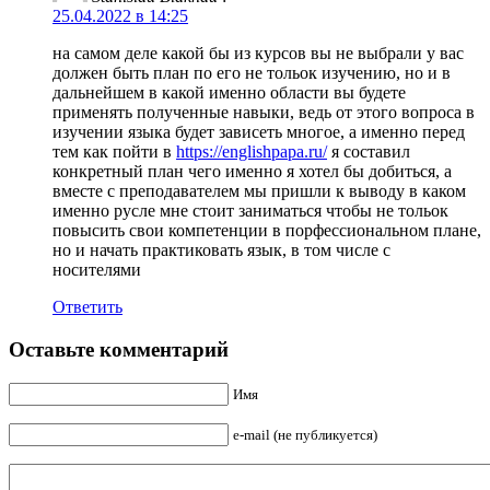
25.04.2022 в 14:25
на самом деле какой бы из курсов вы не выбрали у вас
должен быть план по его не тольок изучению, но и в
дальнейшем в какой именно области вы будете
применять полученные навыки, ведь от этого вопроса в
изучении языка будет зависеть многое, а именно перед
тем как пойти в
https://englishpapa.ru/
я составил
конкретный план чего именно я хотел бы добиться, а
вместе с преподавателем мы пришли к выводу в каком
именно русле мне стоит заниматься чтобы не тольок
повысить свои компетенции в порфессиональном плане,
но и начать практиковать язык, в том числе с
носителями
Ответить
Оставьте комментарий
Имя
e-mail (не публикуется)