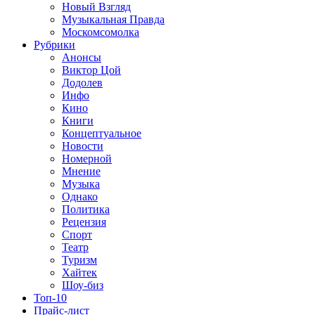
Новый Взгляд
Музыкальная Правда
Москомсомолка
Рубрики
Анонсы
Виктор Цой
Додолев
Инфо
Кино
Книги
Концептуальное
Новости
Номерной
Мнение
Музыка
Однако
Политика
Рецензия
Спорт
Театр
Туризм
Хайтек
Шоу-биз
Топ-10
Прайс-лист