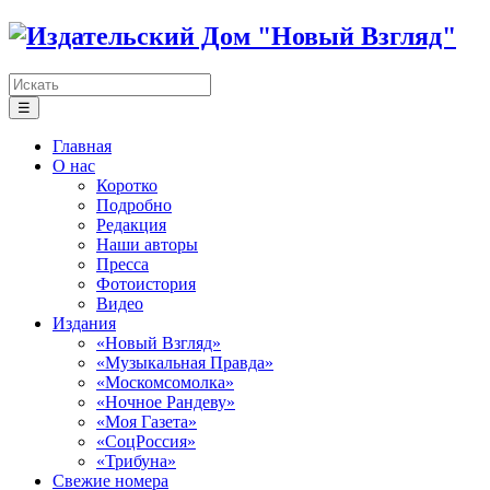
☰
Главная
О нас
Коротко
Подробно
Редакция
Наши авторы
Пресса
Фотоистория
Видео
Издания
«Новый Взгляд»
«Музыкальная Правда»
«Москомсомолка»
«Ночное Рандеву»
«Моя Газета»
«СоцРоссия»
«Трибуна»
Свежие номера