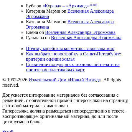
Буба on
«Курара» – «Архимед» ***
Катерина Марми on
Вселенная Александра
Эгромжана
Катерина Марми on
Вселенная Александра
Эгромжана
Елена on
Вселенная Александра Эгромжана
Гульнара on
Вселенная Александра Эгромжана
Почему корейская косметика завоевала мир
Как выбрать новостройку в Санкт-Петербурге:
критерии оценки жилья
Сравнение популярных технологий печати на
принтерах пластиковых карт
© 1992-2026
Издательский Дом «Новый Взгляд»
. All rights
reserved.
Допускается цитирование материалов без согласования с
редакцией, с обязательной прямой гиперссылкой на страницу,
с которой материал заимствован.
Гиперссылка должна размещаться непосредственно в тексте,
воспроизводящем оригинальный материал, до или после
цитируемого блока.
Scroll