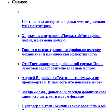
Свежее
100 тысяч за авторские права: чем недовольно
РАО на этот раз?
Харламов о переносе «Паука»: «Мне глубоко
пофиг, я Бэтмена люблю»
Гипноз в психотерапии: нейробиологические
механизмы и клиническая эффективность
От «Трех аккордов» до большой сцены: Иван
Замотаев задаст зрителю главный вопрос
Андрей Воробьёв: «Театр — это семья, а не
производство. И нам есть что показать миру»
Звезда «Дома Дракона» и легенда французского
кино: кто сыграет в новом фильме
Супергерл в топе: Милли Олкок обогнала Хью