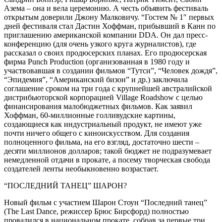
Азема – она и вела церемонию. А честь объявить фестиваль
открытым доверили Джону Малковичу. “Гостем № 1″ первых
дней фестиваля стал Дастин Хоффман, прибывший в Канн по
приглашению американской компании DDA. Он дал пресс-
конференцию (для очень узкого круга журналистов), где
рассказал о своих продюсерских планах. Его продюсерская
фирма Punch Production (организованная в 1980 году и
участвовавшая в создании фильмов “Тутси”, “Человек дождя”,
“Эпидемия”, “Американский бизон” и др.) заключила
соглашение сроком на три года с крупнейшей австралийской
дистрибьюторской корпорацией Village Roadshow с целью
финансирования малобюджетных фильмов. Как заявил
Хоффман, 60-миллионные голливудские картины,
создающиеся как индустриальный продукт, не имеют уже
почти ничего общего с киноискусством. Для создания
полноценного фильма, на его взгляд, достаточно шести –
десяти миллионов долларов; такой бюджет не подразумевает
немедленной отдачи в прокате, а посему творческая свобода
создателей ленты необыкновенно возрастает.
“ПОСЛЕДНИЙ ТАНЕЦ” ШАРОН?
Новый фильм с участием Шарон Стоун “Последний танец”
(The Last Dance, режиссер Брюс Бирсфорд) полностью
провалился в национальном прокате, собрав за первые три