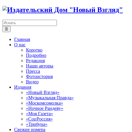
☰
Главная
О нас
Коротко
Подробно
Редакция
Наши авторы
Пресса
Фотоистория
Видео
Издания
«Новый Взгляд»
«Музыкальная Правда»
«Москомсомолка»
«Ночное Рандеву»
«Моя Газета»
«СоцРоссия»
«Трибуна»
Свежие номера