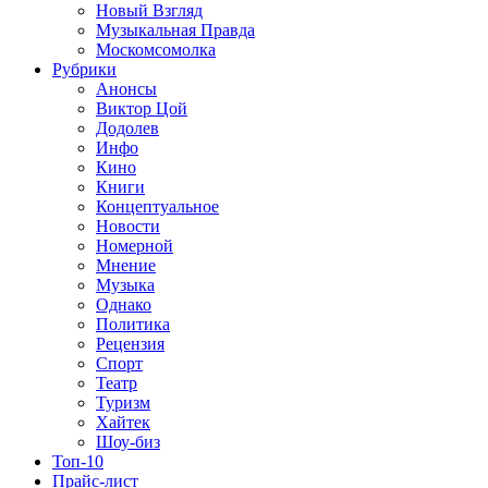
Новый Взгляд
Музыкальная Правда
Москомсомолка
Рубрики
Анонсы
Виктор Цой
Додолев
Инфо
Кино
Книги
Концептуальное
Новости
Номерной
Мнение
Музыка
Однако
Политика
Рецензия
Спорт
Театр
Туризм
Хайтек
Шоу-биз
Топ-10
Прайс-лист