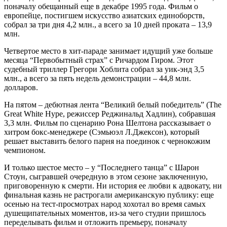
поначалу обещанный еще в декабре 1995 года. Фильм о
европейце, постигшем искусство азиатских единоборств,
собрал за три дня 4,2 млн., а всего за 10 дней проката – 13,9
млн.
Четвертое место в хит-параде занимает идущий уже больше
месяца “Первобытный страх” с Ричардом Гиром. Этот
судебный триллер Грегори Хоблита собрал за уик-энд 3,5
млн., а всего за пять недель демонстрации – 44,8 млн.
долларов.
На пятом – дебютная лента “Великий белый победитель” (The
Great White Hype, режиссер Реджинальд Хадлин), собравшая
3,3 млн. Фильм по сценарию Рона Шелтона рассказывает о
хитром бокс-менеджере (Сэмьюэл Л.Джексон), который
решает выставить белого парня на поединок с чернокожим
чемпионом.
И только шестое место – у “Последнего танца” с Шарон
Стоун, сыгравшей очередную в этом сезоне заключенную,
приговоренную к смерти. Ни история ее любви к адвокату, ни
финальная казнь не растрогали американскую публику: еще
осенью на тест-просмотрах народ хохотал во время самых
душещипательных моментов, из-за чего студии пришлось
переделывать фильм и отложить премьеру, поначалу