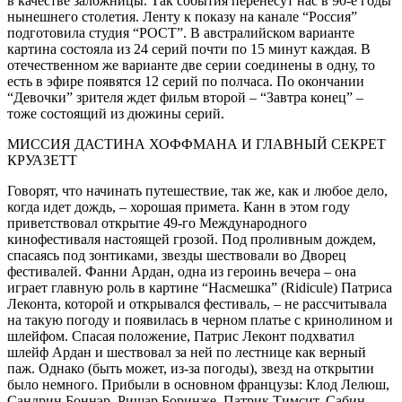
в качестве заложницы. Так события перенесут нас в 90-е годы
нынешнего столетия. Ленту к показу на канале “Россия”
подготовила студия “РОСТ”. В австралийском варианте
картина состояла из 24 серий почти по 15 минут каждая. В
отечественном же варианте две серии соединены в одну, то
есть в эфире появятся 12 серий по полчаса. По окончании
“Девочки” зрителя ждет фильм второй – “Завтра конец” –
тоже состоящий из дюжины серий.
МИССИЯ ДАСТИНА ХОФФМАНА И ГЛАВНЫЙ СЕКРЕТ
КРУАЗЕТТ
Говорят, что начинать путешествие, так же, как и любое дело,
когда идет дождь, – хорошая примета. Канн в этом году
приветствовал открытие 49-го Международного
кинофестиваля настоящей грозой. Под проливным дождем,
спасаясь под зонтиками, звезды шествовали во Дворец
фестивалей. Фанни Ардан, одна из героинь вечера – она
играет главную роль в картине “Насмешка” (Ridicule) Патриса
Леконта, которой и открывался фестиваль, – не рассчитывала
на такую погоду и появилась в черном платье с кринолином и
шлейфом. Спасая положение, Патрис Леконт подхватил
шлейф Ардан и шествовал за ней по лестнице как верный
паж. Однако (быть может, из-за погоды), звезд на открытии
было немного. Прибыли в основном французы: Клод Лелюш,
Сандрин Боннэр, Ришар Боринже, Патрик Тимсит, Сабин