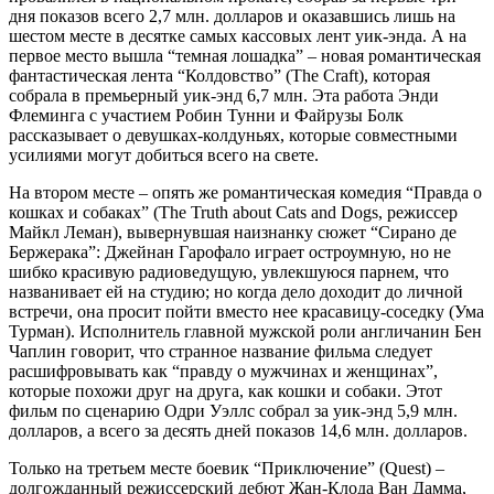
дня показов всего 2,7 млн. долларов и оказавшись лишь на
шестом месте в десятке самых кассовых лент уик-энда. А на
первое место вышла “темная лошадка” – новая романтическая
фантастическая лента “Колдовство” (The Craft), которая
собрала в премьерный уик-энд 6,7 млн. Эта работа Энди
Флеминга с участием Робин Тунни и Файрузы Болк
рассказывает о девушках-колдуньях, которые совместными
усилиями могут добиться всего на свете.
На втором месте – опять же романтическая комедия “Правда о
кошках и собаках” (The Truth about Cats and Dogs, режиссер
Майкл Леман), вывернувшая наизнанку сюжет “Сирано де
Бержерака”: Джейнан Гарофало играет остроумную, но не
шибко красивую радиоведущую, увлекшуюся парнем, что
названивает ей на студию; но когда дело доходит до личной
встречи, она просит пойти вместо нее красавицу-соседку (Ума
Турман). Исполнитель главной мужской роли англичанин Бен
Чаплин говорит, что странное название фильма следует
расшифровывать как “правду о мужчинах и женщинах”,
которые похожи друг на друга, как кошки и собаки. Этот
фильм по сценарию Одри Уэллс собрал за уик-энд 5,9 млн.
долларов, а всего за десять дней показов 14,6 млн. долларов.
Только на третьем месте боевик “Приключение” (Quest) –
долгожданный режиссерский дебют Жан-Клода Ван Дамма,