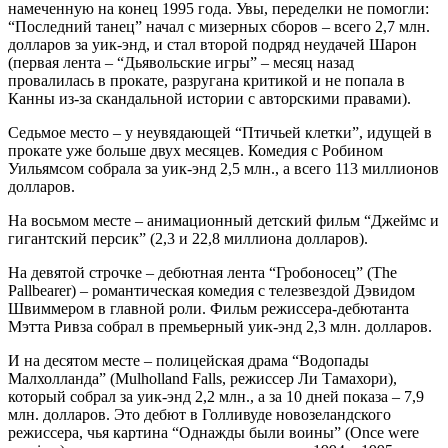
намеченную на конец 1995 года. Увы, переделки не помогли:
“Последний танец” начал с мизерных сборов – всего 2,7 млн.
долларов за уик-энд, и стал второй подряд неудачей Шарон
(первая лента – “Дьявольские игры” – месяц назад
провалилась в прокате, разругана критикой и не попала в
Канны из-за скандальной истории с авторскими правами).
Седьмое место – у неувядающей “Птичьей клетки”, идущей в
прокате уже больше двух месяцев. Комедия с Робином
Уильямсом собрала за уик-энд 2,5 млн., а всего 113 миллионов
долларов.
На восьмом месте – анимационный детский фильм “Джеймс и
гигантский персик” (2,3 и 22,8 миллиона долларов).
На девятой строчке – дебютная лента “Гробоносец” (The
Pallbearer) – романтическая комедия с телезвездой Дэвидом
Швиммером в главной роли. Фильм режиссера-дебютанта
Мэтта Ривза собрал в премьерный уик-энд 2,3 млн. долларов.
И на десятом месте – полицейская драма “Водопады
Малхолланда” (Mulholland Falls, режиссер Ли Тамахори),
который собрал за уик-энд 2,2 млн., а за 10 дней показа – 7,9
млн. долларов. Это дебют в Голливуде новозеландского
режиссера, чья картина “Однажды были воины” (Once were