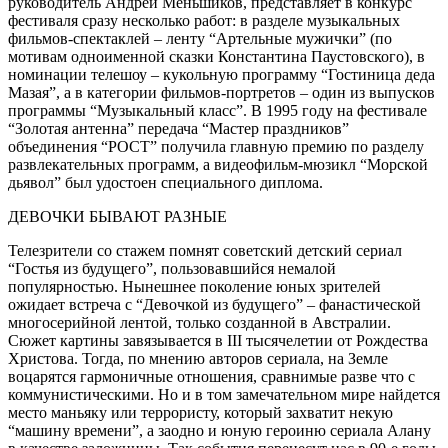
руководитель Андрей Меньшиков, представляет в конкурс
фестиваля сразу несколько работ: в разделе музыкальных
фильмов-спектаклей – ленту “Артельные мужички” (по
мотивам одноименной сказки Константина Паустовского), в
номинации телешоу – кукольную программу “Гостиница деда
Мазая”, а в категории фильмов-портретов – один из выпусков
программы “Музыкальный класс”. В 1995 году на фестивале
“Золотая антенна” передача “Мастер праздников”
объединения “РОСТ” получила главную премию по разделу
развлекательных программ, а видеофильм-мюзикл “Морской
дьявол” был удостоен специального диплома.
ДЕВОЧКИ БЫВАЮТ РАЗНЫЕ
Телезрители со стажем помнят советский детский сериал
“Гостья из будущего”, пользовавшийся немалой
популярностью. Нынешнее поколение юных зрителей
ожидает встреча с “Девочкой из будущего” – фанастической
многосерийной лентой, только созданной в Австралии.
Сюжет картины завязывается в III тысячелетии от Рождества
Христова. Тогда, по мнению авторов сериала, на Земле
воцарятся гармоничные отношения, сравнимые разве что с
коммунистическими. Но и в том замечательном мире найдется
место маньяку или террористу, который захватит некую
“машину времени”, а заодно и юную героиню сериала Алану