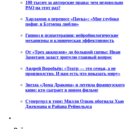
100 тысяч за авторские права: чем недовольно
РАО на этот раз?
Харламов о переносе «Паука»: «Мне глубоко
пофиг, я Бэтмена люблю»
Гипноз в психотерапии: нейробиологические
механизмы и клиническая эффективность
От «Трех аккордов» до большой сцены: Иван
Замотаев задаст зрителю главный вопрос
Андрей Воробьёв: «Театр — это семья, а не
производство. И нам есть что показать миру»
Звезда «Дома Дракона» и легенда французского
кино: кто сыграет в новом фильме
Супергерл в топе: Милли Олкок обогнала Хью
Джекмана и Райана Рейнольдса