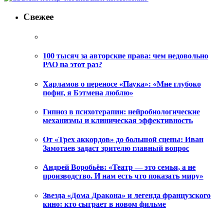
Свежее
100 тысяч за авторские права: чем недовольно
РАО на этот раз?
Харламов о переносе «Паука»: «Мне глубоко
пофиг, я Бэтмена люблю»
Гипноз в психотерапии: нейробиологические
механизмы и клиническая эффективность
От «Трех аккордов» до большой сцены: Иван
Замотаев задаст зрителю главный вопрос
Андрей Воробьёв: «Театр — это семья, а не
производство. И нам есть что показать миру»
Звезда «Дома Дракона» и легенда французского
кино: кто сыграет в новом фильме