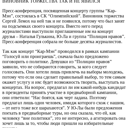
ВИНОВНИК ТОРЖЕСТВА ТАК И НЕ ЯВИЛСЯ
Пресс-конференция, посвященная концерту группы “Кар-
Мэн”, состоялась в СК “Олимпийский”. Виновник торжества
Сергей Лемох на ней так и не появился, потому что был занят
на подсъемках своего концерта. Вместо него перед
журналистами выступили приглашенные им на концерт
друзья – Наталья Гулькина, Ю-Ла и группа “Полиция нравов”.
Пресс-конференция собрала не больше десятка журналистов.
Так как концерт “Кар-Мэн” проводился в рамках кампании
“Голосуй или проиграешь”, сначала было предложено
поговорить о политике. Девушки из “Полиции нравов”
заявили, что не собираются говорить, за кого следует
голосовать. Они хотели лишь привлечь на выборы молодежь,
потому что если она сделает правильный выбор, то тем самым
окажет услугу и им: будет возможность творить, выступать на
концертах. На вопрос, предлагал ли им какой-нибудь кандидат
в президенты принять участие в предвыборной кампании,
они ответили: “Нас боятся, как черт ладана. Поэтому
предлагал лишь один человек, имидж которого схож с нашим,
– от него тоже все шарахаются”. У Ю-Лы были предложения
поехать в предвыборные туры, но она сказала, что ей, как
человеку “вне политики”, это не интересно, а агитировать она
хочет лишь за то, чтобы люди пришли на избирательные