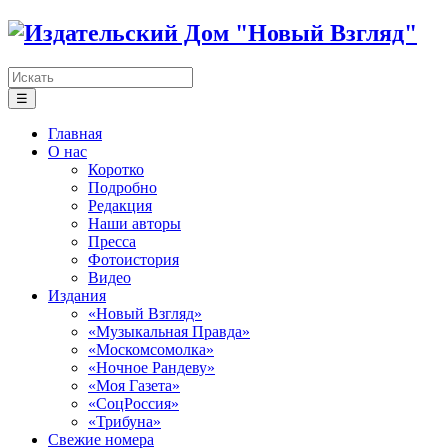
☰
Главная
О нас
Коротко
Подробно
Редакция
Наши авторы
Пресса
Фотоистория
Видео
Издания
«Новый Взгляд»
«Музыкальная Правда»
«Москомсомолка»
«Ночное Рандеву»
«Моя Газета»
«СоцРоссия»
«Трибуна»
Свежие номера