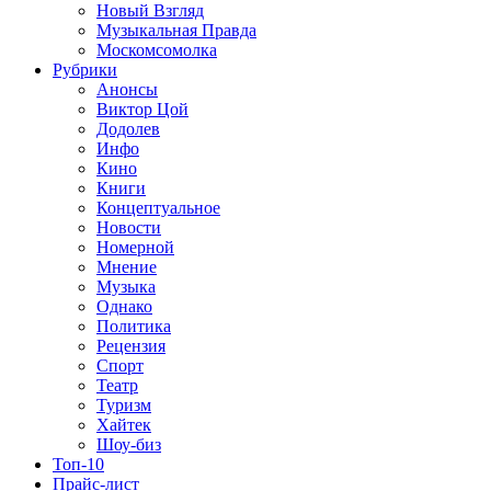
Новый Взгляд
Музыкальная Правда
Москомсомолка
Рубрики
Анонсы
Виктор Цой
Додолев
Инфо
Кино
Книги
Концептуальное
Новости
Номерной
Мнение
Музыка
Однако
Политика
Рецензия
Спорт
Театр
Туризм
Хайтек
Шоу-биз
Топ-10
Прайс-лист