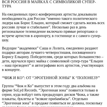
ВСЯ РОССИЯ В МАЙКАХ С СИМВОЛИКОЙ СУПЕР-
ТУРА
На ежедневных пресс-конференциях артисты доказывали
необходимость для России “именно такого политического
лидера как Борис Ельцин, который сможет сделать жизнь всех
россиян лучше и стабильнее”. Несколько раз в день
региональное телевидение включало прямые репортажи о
встрече артистов в аэропорту, в гостинице и с самого супер-
шоу.
Ведущие “академики” Саша и Лолита, ежедневно раздают
подарки авторам лучшего четверостишия, посвященного
Борису Ельцину. Победителям, среди которых большинство –
дети, вручался приз: майка с символикой супер-тура “Ельцин
– наш президент” и автографами всех артистов, участвующих
в концерте.
“ЧИЖ И КО”: ОТ “ЭРОГЕННОЙ ЗОНЫ” К “ПОЛОНЕЗУ”
Группа “Чиж и Ко” выпустит в этом году два альбома на
фирме SoLyd Records. “Эрогенная зона” появится только в
серии, куда войдут пять предыдущих дисков Чижа, а также
плакаты, буклеты и “всякие прибамбасы”. Отдельно
“Эрогенная зона” в продаже появиться не должна, поскольку