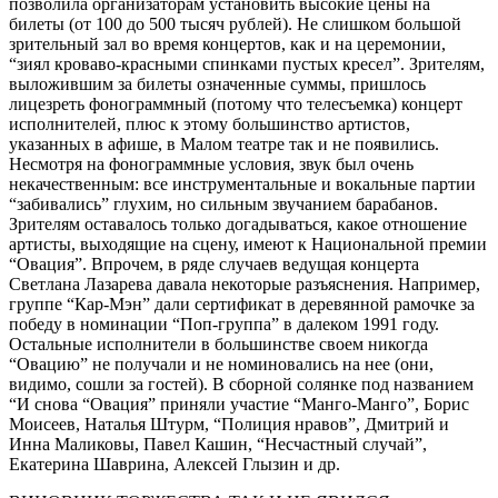
позволила организаторам установить высокие цены на
билеты (от 100 до 500 тысяч рублей). Не слишком большой
зрительный зал во время концертов, как и на церемонии,
“зиял кроваво-красными спинками пустых кресел”. Зрителям,
выложившим за билеты означенные суммы, пришлось
лицезреть фонограммный (потому что телесъемка) концерт
исполнителей, плюс к этому большинство артистов,
указанных в афише, в Малом театре так и не появились.
Несмотря на фонограммные условия, звук был очень
некачественным: все инструментальные и вокальные партии
“забивались” глухим, но сильным звучанием барабанов.
Зрителям оставалось только догадываться, какое отношение
артисты, выходящие на сцену, имеют к Национальной премии
“Овация”. Впрочем, в ряде случаев ведущая концерта
Светлана Лазарева давала некоторые разъяснения. Например,
группе “Кар-Мэн” дали сертификат в деревянной рамочке за
победу в номинации “Поп-группа” в далеком 1991 году.
Остальные исполнители в большинстве своем никогда
“Овацию” не получали и не номиновались на нее (они,
видимо, сошли за гостей). В сборной солянке под названием
“И снова “Овация” приняли участие “Манго-Манго”, Борис
Моисеев, Наталья Штурм, “Полиция нравов”, Дмитрий и
Инна Маликовы, Павел Кашин, “Несчастный случай”,
Екатерина Шаврина, Алексей Глызин и др.