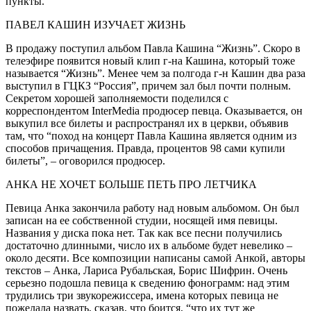
пункты.
ПАВЕЛ КАШИН ИЗУЧАЕТ ЖИЗНЬ
В продажу поступил альбом Павла Кашина “Жизнь”. Скоро в
телеэфире появится новый клип г-на Кашина, который тоже
называется “Жизнь”. Менее чем за полгода г-н Кашин два раза
выступил в ГЦКЗ “Россия”, причем зал был почти полным.
Секретом хорошей заполняемости поделился с
корреспондентом InterMedia продюсер певца. Оказывается, он
выкупил все билеты и распространял их в церкви, объявив
там, что “поход на концерт Павла Кашина является одним из
способов причащения. Правда, процентов 98 сами купили
билеты”, – оговорился продюсер.
АНКА НЕ ХОЧЕТ БОЛЬШЕ ПЕТЬ ПРО ЛЕТЧИКА
Певица Анка закончила работу над новым альбомом. Он был
записан на ее собственной студии, носящей имя певицы.
Названия у диска пока нет. Так как все песни получились
достаточно длинными, число их в альбоме будет невелико –
около десяти. Все композиции написаны самой Анкой, авторы
текстов – Анка, Лариса Рубальская, Борис Шифрин. Очень
серьезно подошла певица к сведению фонограмм: над этим
трудились три звукорежиссера, имена которых певица не
пожелала назвать, сказав, что боится, “что их тут же