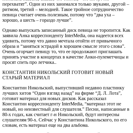
перехватят”. Один из них занимался только звуками, другой –
ритмом, третий – мелодией. Такое тройное сотрудничество
певица считает очень полезным, потому что “два уха –
хорошо, а шесть – гораздо лучше”.
Однако выпускать записанный диск певица не торопится. Как
заявила Анка корреспонденту InterMedia, она надеется всех
удивить, потому что давно мечтала отойти от привычного
образа и “заняться эстрадой в хорошем смысле этого слова”.
Очень огорчает певицу то, что ее продолжают приглашать
принять участие в концертах в качестве Анки-пулеметчицы и
просят спеть про летчика..
КОНСТАНТИН НИКОЛЬСКИЙ ГОТОВИТ НОВЫЙ
СТАРЫЙ МАТЕРИАЛ
Константин Никольский, выпустивший недавно пластинку
лучших хитов “Один взгляд назад” на фирме “Д. Л. Лота”,
готовит материал для новых дисков. Как рассказал
Константин корреспонденту InterMedia, “материал этот не
новый, но неизвестный для слушателя.” Песни, написанные в
80-х годах, как считает г-н Никольский, будут интересны
слушателям 90-х. Сейчас у Константина Никольского, по его
словам, есть материал еще на два альбома.