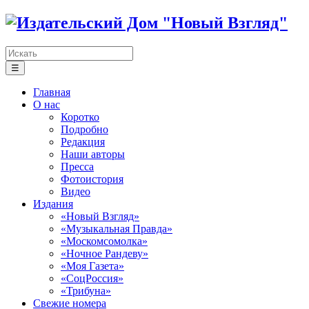
☰
Главная
О нас
Коротко
Подробно
Редакция
Наши авторы
Пресса
Фотоистория
Видео
Издания
«Новый Взгляд»
«Музыкальная Правда»
«Москомсомолка»
«Ночное Рандеву»
«Моя Газета»
«СоцРоссия»
«Трибуна»
Свежие номера