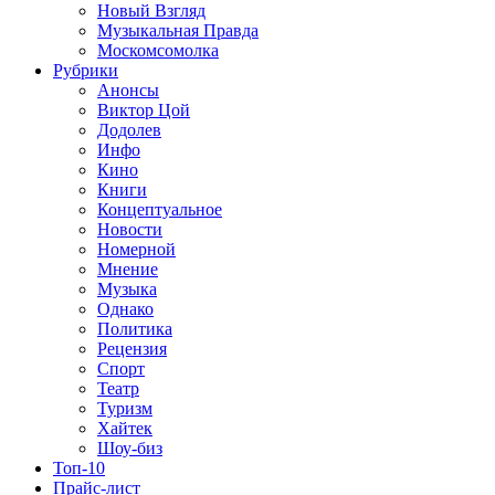
Новый Взгляд
Музыкальная Правда
Москомсомолка
Рубрики
Анонсы
Виктор Цой
Додолев
Инфо
Кино
Книги
Концептуальное
Новости
Номерной
Мнение
Музыка
Однако
Политика
Рецензия
Спорт
Театр
Туризм
Хайтек
Шоу-биз
Топ-10
Прайс-лист