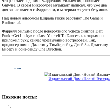
что работает над ним с Фарреллом Уильямсом, сообщает
Gigwise. В своем микроблоге музыкант написал, что уже два
дня записывается с Фарреллом, и материал «звучит безумно».
Над новым альбомом Ширана также работают The Game и
Rudimental.
Фаррелл Уильямс после невероятного успеха синглов Daft
Punk «Get Lucky» и «Lose Yourself To Dance», к которым он
приложил руку, сейчас чрезвычайно востребован. Так,
продюсер помог Джастину Тимберлейку, Джей Зи, Джастину
Биберу и бойз-бэнду One Direction.
Издательский Дом «Новый Взгляд»
Похожие посты: