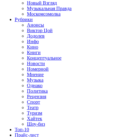
Новый Взгляд
Музыкальная Правда
Москомсомолка
Рубрики
Анонсы
Виктор Цой
Додолев
Инфо
Кино
Книги
Концептуальное
Новости
Номерной
Мнение
Музыка
Однако
Политика
Рецензия
Спорт
Театр
Туризм
Хайтек
Шоу-биз
Топ-10
Прайс-лист