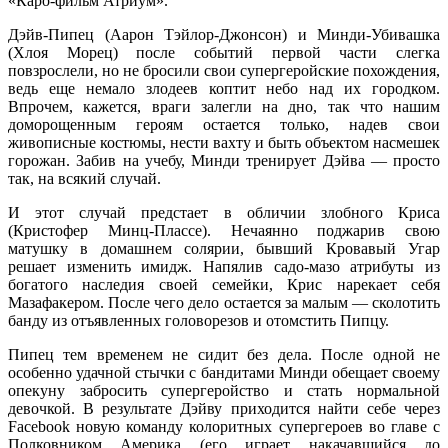
«Каро-фильм Атриум».
Дэйв-Пипец (Аарон Тэйлор-Джонсон) и Минди-Убивашка
(Хлоя Морец) после событий первой части слегка
повзрослели, но не бросили свои супергеройские похождения,
ведь еще немало злодеев коптит небо над их городком.
Впрочем, кажется, враги залегли на дно, так что нашим
доморощенным героям остается только, надев свои
живописные костюмы, нести вахту и быть объектом насмешек
горожан. Забив на учебу, Минди тренирует Дэйва — просто
так, на всякий случай.
И этот случай предстает в обличии злобного Криса
(Кристофер Минц-Плассе). Нечаянно поджарив свою
матушку в домашнем солярии, бывший Кровавый Угар
решает изменить имидж. Напялив садо-мазо атрибуты из
богатого наследия своей семейки, Крис нарекает себя
Мазафакером. После чего дело остается за малым — сколотить
банду из отъявленных головорезов и отомстить Пипцу.
Пипец тем временем не сидит без дела. После одной не
особенно удачной стычки с бандитами Минди обещает своему
опекуну забросить супергеройство и стать нормальной
девочкой. В результате Дэйву приходится найти себе через
Facebook новую команду колоритных супергероев во главе с
Полковником Америка (его играет накачавшийся до