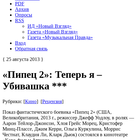
PDF
Архив
Опросы
RSS
ИД «Новый Взгляд»
Газета «Новый Взгляд»
Газета «Музыкальная Правда»
Вход
Обратная связь
{ 25 августа 2013 }
«Пипец 2»: Теперь я –
Убивашка ***
Рубрики: [
Кино
] [
Рецензия
]
Показ фантастического боевика «Пипец 2» (США,
Великобритания, 2013 г., режиссер Джефф Уодлоу, в ролях —
Аарон Тейлор-Джонсон, Хлоя Грейс Морец, Кристофер
Минц-Плассе, Джим Керри, Ольга Куркулина, Моррис
Честнат, Клаудия Ли, Кларк Дьюк) состоялся в кинотеатре