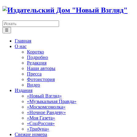
☰
Главная
О нас
Коротко
Подробно
Редакция
Наши авторы
Пресса
Фотоистория
Видео
Издания
«Новый Взгляд»
«Музыкальная Правда»
«Москомсомолка»
«Ночное Рандеву»
«Моя Газета»
«СоцРоссия»
«Трибуна»
Свежие номера