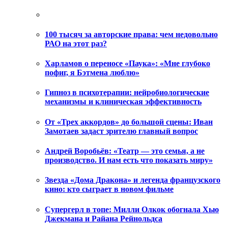
100 тысяч за авторские права: чем недовольно
РАО на этот раз?
Харламов о переносе «Паука»: «Мне глубоко
пофиг, я Бэтмена люблю»
Гипноз в психотерапии: нейробиологические
механизмы и клиническая эффективность
От «Трех аккордов» до большой сцены: Иван
Замотаев задаст зрителю главный вопрос
Андрей Воробьёв: «Театр — это семья, а не
производство. И нам есть что показать миру»
Звезда «Дома Дракона» и легенда французского
кино: кто сыграет в новом фильме
Супергерл в топе: Милли Олкок обогнала Хью
Джекмана и Райана Рейнольдса