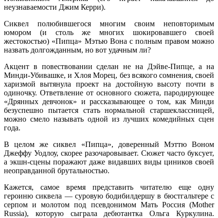
неузнаваемости Джим Керри).
Сиквел полюбившегося многим своим неповторимым
юмором (и столь же многих шокировавшего своей
жестокостью) «Пипца» Мэтью Вона с полным правом можно
назвать долгожданным, но вот удачным ли?
Акцент в повествовании сделан не на Дэйве-Пипце, а на
Минди-Убивашке, и Хлоя Морец, без всякого сомнения, своей
харизмой вытянула проект на достойную высоту почти в
одиночку. Ответвление от основного сюжета, пародирующее
«Дрянных девчонок» и рассказывающее о том, как Минди
безуспешно пытается стать нормальной старшеклассницей,
можно смело называть одной из лучших комедийных сцен
года.
В целом же сиквел «Пипца», доверенный Мэттю Воном
Джеффу Уодлоу, скорее разочаровывает. Сюжет часто буксует,
а экшн-сцены поражают даже видавших виды циников своей
неоправданной брутальностью.
Кажется, самое время представить читателю еще одну
героиню сиквела — суровую бодибилдершу в бюстгальтере с
серпом и молотом под псевдонимом Мать Россия (Mother
Russia), которую сыграла дебютантка Ольга Куркулина.