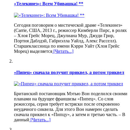
«Телекинез»: Всем Убивашка! **
Сегодня поговорим о мистической драме «Телекинез»
(Carrie, США, 2013 г., режиссер Кимберли Пирс, в ролях
– Хлоя Грейс Морец, Джулиана Мур, Джуди Грир,
Портия Даблдэй, Габриэлла Уайлд, Алекс Расселл).
Старшеклассница по имени Кэрри Уайт (Хлоя Грейс
Морец) выделяется
[Читать...]
«Пипец» сначала получит приквел, а потом триквел
Британский постановщик Мэтью Вон поделился своими
планами на будущее франшизы «Пипец». Со слов
режиссера, серия требует встряски после откровенно
неудачного сиквела. Для этого Вон намерен сделать
сначала приквел к «Пипцу», а затем и третью часть. – В
данный
[Читать...]