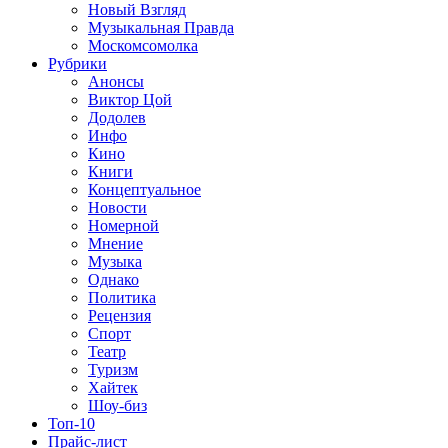
Новый Взгляд
Музыкальная Правда
Москомсомолка
Рубрики
Анонсы
Виктор Цой
Додолев
Инфо
Кино
Книги
Концептуальное
Новости
Номерной
Мнение
Музыка
Однако
Политика
Рецензия
Спорт
Театр
Туризм
Хайтек
Шоу-биз
Топ-10
Прайс-лист