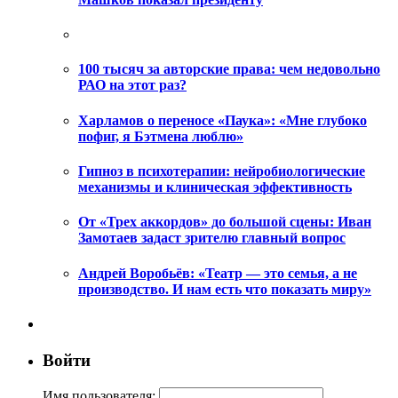
100 тысяч за авторские права: чем недовольно
РАО на этот раз?
Харламов о переносе «Паука»: «Мне глубоко
пофиг, я Бэтмена люблю»
Гипноз в психотерапии: нейробиологические
механизмы и клиническая эффективность
От «Трех аккордов» до большой сцены: Иван
Замотаев задаст зрителю главный вопрос
Андрей Воробьёв: «Театр — это семья, а не
производство. И нам есть что показать миру»
Войти
Имя пользователя: