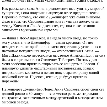
Джей Ло будет выступать украинская певица Анна Седокова.
Как рассказала сама Анна, предложение выступить у мировой
суперзвезды она получила напрямую от ее представителей.
Вероятно, потому, что они с Дженнифер уже были знакомы.
Дело в том, что Седокова давно живет «на два дома», летая
между Киевом и Лос-Анджелесом, где она тоже активно
занимается музыкальной карьерой.
— Живя в Лос-Анджелесе, я видела много звезд, но точно
могу сказать, что Дженнифер — самая красивая. От нее
исходит свет, который не так часто встретишь у успешных и
настолько популярных людей, — откровенничает Анна. —
Мы с Дженнифер пересеклись на съемке American Idol, где она
была в жюри вместе со Стивеном Тайлером. Поэтому для
меня особенно приятно открывать ее концерты в России. Я
планирую удивить масштабными постановками, создаю
потрясающие костюмы и делаю новую аранжировку одной
любимой песни. Надеюсь, очевидцы будут приятно
поражены.
На концерте Дженнифер Лопес Анна Седокова споет свой сет
длиной ровно в 30 минут — это жестко регламентировано
контрактом, заключенным между артисткой и менеджментом
мировой звезды.