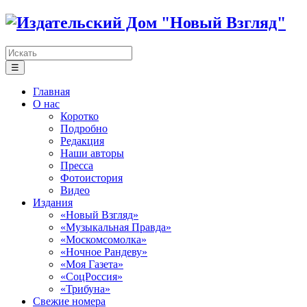
☰
Главная
О нас
Коротко
Подробно
Редакция
Наши авторы
Пресса
Фотоистория
Видео
Издания
«Новый Взгляд»
«Музыкальная Правда»
«Москомсомолка»
«Ночное Рандеву»
«Моя Газета»
«СоцРоссия»
«Трибуна»
Свежие номера