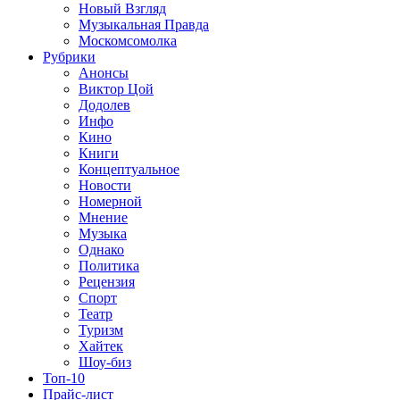
Новый Взгляд
Музыкальная Правда
Москомсомолка
Рубрики
Анонсы
Виктор Цой
Додолев
Инфо
Кино
Книги
Концептуальное
Новости
Номерной
Мнение
Музыка
Однако
Политика
Рецензия
Спорт
Театр
Туризм
Хайтек
Шоу-биз
Топ-10
Прайс-лист