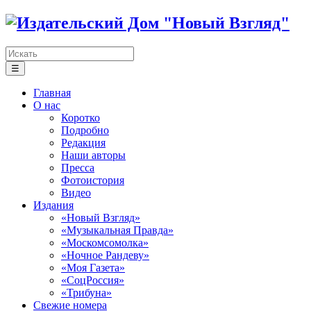
☰
Главная
О нас
Коротко
Подробно
Редакция
Наши авторы
Пресса
Фотоистория
Видео
Издания
«Новый Взгляд»
«Музыкальная Правда»
«Москомсомолка»
«Ночное Рандеву»
«Моя Газета»
«СоцРоссия»
«Трибуна»
Свежие номера