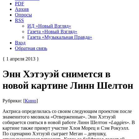
PDF
Архив
Опросы
RSS
ИД «Новый Взгляд»
Газета «Новый Взгляд»
Газета «Музыкальная Правда»
Вход
Обратная связь
{ 1 апреля 2013 }
Энн Хэтэуэй снимется в
новой картине Линн Шелтон
Рубрики: [
Кино
]
Актриса определилась со своим следующим проектом после
знаменитого мюзикла «Отверженные». Энн Хэтэуэй
собирается сняться в новой работе Линн Шелтон «
Laggies
». В
картине также примут участие Хлоя Морец и Сэм Рокуэлл.
По сценарию Хэтэуэй сыграет Меган – девушку,