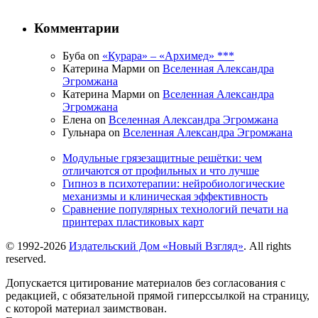
Комментарии
Буба on
«Курара» – «Архимед» ***
Катерина Марми on
Вселенная Александра
Эгромжана
Катерина Марми on
Вселенная Александра
Эгромжана
Елена on
Вселенная Александра Эгромжана
Гульнара on
Вселенная Александра Эгромжана
Модульные грязезащитные решётки: чем
отличаются от профильных и что лучше
Гипноз в психотерапии: нейробиологические
механизмы и клиническая эффективность
Сравнение популярных технологий печати на
принтерах пластиковых карт
© 1992-2026
Издательский Дом «Новый Взгляд»
. All rights
reserved.
Допускается цитирование материалов без согласования с
редакцией, с обязательной прямой гиперссылкой на страницу,
с которой материал заимствован.