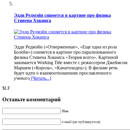
Эдди Редмэйн снимется в картине про физика
Стивена Хокинга
Эдди Редмэйн («Отверженные», «Еще одна из рола
Болейн») снимется в картине про парализованного
физика Стивена Хокинга «Теория всего». Картиной
занимается Working Title вместе с режиссером Джеймсом
Маршем («Король», «Канатоходец»). В фильме речь
будет идти о взаимоотношениях прославленного
ученого
[Читать...]
$LF
Оставьте комментарий
Имя
e-mail (не публикуется)