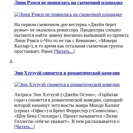
Линн Рэмси не появилась на съемочной площадке
На первом съемочном дне вестерна «Джейн берет
ружье» не оказалось режиссера. Продюсеры спешно
пытаются найти замену внезапно выбывшей из проекта
Линн Рэмси («Что-то не так с Кевином», «Моверн
Каллар»), в то время как остальная съемочная группа
простаивает. Ранее
[Читать...]
Энн Хэтэуэй снимется в романтической комедии
Актриса Энн Хэтэуэй («Джейн Остин», «Горбатая
гора») снимется в романтической комедии, сценарий
которой напишут энтузиасты жанра Минди Калинг
(сериал «Офис») и Брент Форрестер («Симпсоны»,
«Шоу Бена Стиллера»). Проект называется «Лиззи
Гиллеспи себя не уважает». В нем рассказывается о
[Читать...]