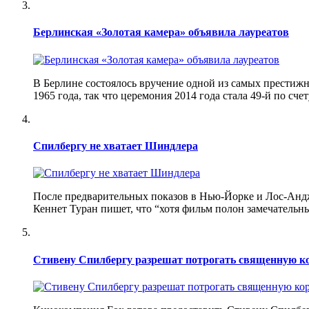
Берлинская «Золотая камера» объявила лауреатов
В Берлине состоялось вручение одной из самых престиж
1965 года, так что церемония 2014 года стала 49-й по с
Спилбергу не хватает Шиндлера
После предварительных показов в Нью-Йорке и Лос-Андж
Кеннет Туран пишет, что “хотя фильм полон замечатель
Стивену Спилбергу разрешат потрогать священную к