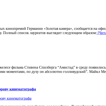
ных кинопремий Германии «Золотая камера», сообщается на офи
чету. Полный список лауреатов выглядит следующим образом:
[Чита
елесе фильма Стивена Спилберга “Амистад” в среду появились
ными моментами, по духу он абсолютно голливудский”. Майкл М
орову кинематографа