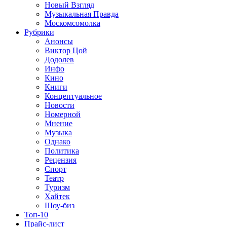
Новый Взгляд
Музыкальная Правда
Москомсомолка
Рубрики
Анонсы
Виктор Цой
Додолев
Инфо
Кино
Книги
Концептуальное
Новости
Номерной
Мнение
Музыка
Однако
Политика
Рецензия
Спорт
Театр
Туризм
Хайтек
Шоу-биз
Топ-10
Прайс-лист