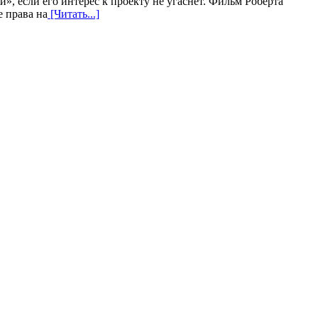
, если его интерес к проекту не угаснет. Фильм Роберта
е права на
[Читать...]