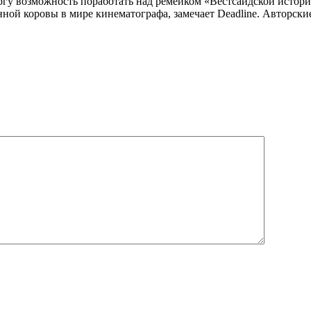
у возможность поработать над ремейком «Вестсайдской истории»
ной коровы в мире кинематографа, замечает Deadline. Авторски