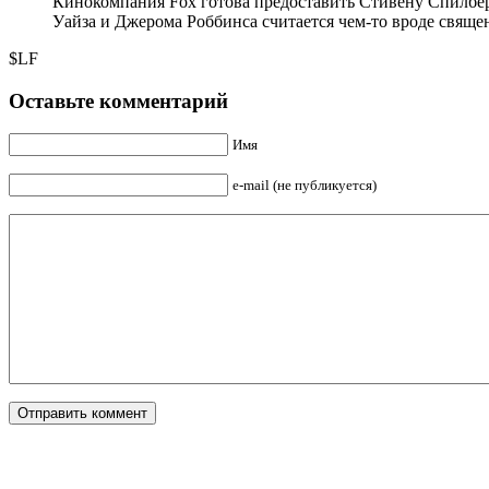
Кинокомпания Fox готова предоставить Стивену Спилберг
Уайза и Джерома Роббинса считается чем-то вроде священ
$LF
Оставьте комментарий
Имя
e-mail (не публикуется)