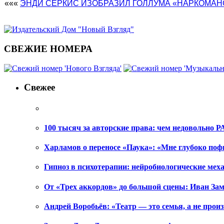
«««
ЭНДИ СЕРКИС ИЗОБРАЗИЛ ГОЛЛУМА «НАРКОМАН
СВЕЖИЕ НОМЕРА
Свежее
100 тысяч за авторские права: чем недовольно РА
Харламов о переносе «Паука»: «Мне глубоко поф
Гипноз в психотерапии: нейробиологические ме
От «Трех аккордов» до большой сцены: Иван Зам
Андрей Воробьёв: «Театр — это семья, а не произ