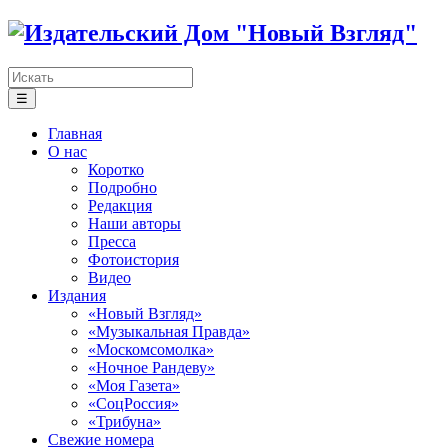
☰
Главная
О нас
Коротко
Подробно
Редакция
Наши авторы
Пресса
Фотоистория
Видео
Издания
«Новый Взгляд»
«Музыкальная Правда»
«Москомсомолка»
«Ночное Рандеву»
«Моя Газета»
«СоцРоссия»
«Трибуна»
Свежие номера