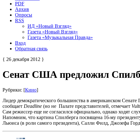
PDF
Архив
Опросы
RSS
ИД «Новый Взгляд»
Газета «Новый Взгляд»
Газета «Музыкальная Правда»
Вход
Обратная связь
{ 26 декабря 2012 }
Сенат США предложил Спилбе
Рубрики: [
Кино
]
Лидер демократического большинства в американском Сенате 
сообщает
Deadline
(но не Палате представителей, отмечает
Vult
Сам режиссер еще не согласился официально, однако ходят слухи
Напомним, что картина Спилберга посвящена 16-му президент
Льюиса (в роли самого президента), Салли Филд, Джозефа Гор