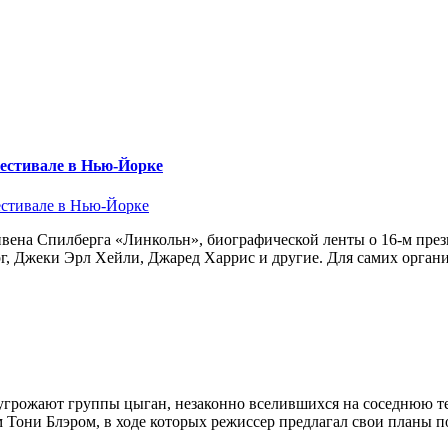
естивале в Нью-Йорке
тивена Спилберга «Линкольн», биографической ленты о 16-м пр
, Джеки Эрл Хейли, Джаред Харрис и другие. Для самих орган
грожают группы цыган, незаконно вселившихся на соседнюю те
Тони Блэром, в ходе которых режиссер предлагал свои планы по 