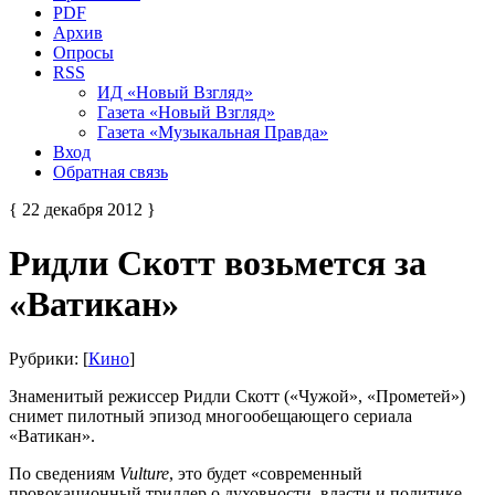
PDF
Архив
Опросы
RSS
ИД «Новый Взгляд»
Газета «Новый Взгляд»
Газета «Музыкальная Правда»
Вход
Обратная связь
{ 22 декабря 2012 }
Ридли Скотт возьмется за
«Ватикан»
Рубрики: [
Кино
]
Знаменитый режиссер Ридли Скотт («Чужой», «Прометей»)
снимет пилотный эпизод многообещающего сериала
«Ватикан».
По сведениям
Vulture
, это будет «современный
провокационный триллер о духовности, власти и политике,