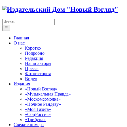
☰
Главная
О нас
Коротко
Подробно
Редакция
Наши авторы
Пресса
Фотоистория
Видео
Издания
«Новый Взгляд»
«Музыкальная Правда»
«Москомсомолка»
«Ночное Рандеву»
«Моя Газета»
«СоцРоссия»
«Трибуна»
Свежие номера