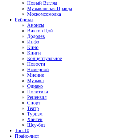
Новый Взгляд
Музыкальная Правда
Москомсомолка
Рубрики
Анонсы
Виктор Цой
Додолев
Инфо
Кино
Книги
Концептуальное
Новости
Номерной
Мнение
Музыка
Однако
Политика
Рецензия
Спорт
Театр
Туризм
Хайтек
Шоу-биз
Топ-10
Прайс-лист