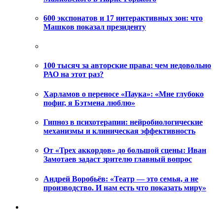
600 экспонатов и 17 интерактивных зон: что
Машков показал президенту
100 тысяч за авторские права: чем недовольно
РАО на этот раз?
Харламов о переносе «Паука»: «Мне глубоко
пофиг, я Бэтмена люблю»
Гипноз в психотерапии: нейробиологические
механизмы и клиническая эффективность
От «Трех аккордов» до большой сцены: Иван
Замотаев задаст зрителю главный вопрос
Андрей Воробьёв: «Театр — это семья, а не
производство. И нам есть что показать миру»