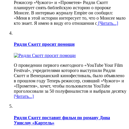
Режиссер «Чужого» и «Прометея» Ридли Скотт
планирует снять библейскую историю о пророке
Моисее. В интервью журналу Empire он сообщил:
«Меня в этой истории интересует то, что о Моисее мало
кто знает. Я имею в виду его отношения с
[Читать...]
Ридли Скотт просит помощи
О проведении первого ежегодного «YouTube Your Film
Festival», учредителями которого выступили Ридли
Скотт и Венецианский кинофестиваль, было объявлено
в прошлом году Теперь режиссер, снявший «Чужого» и
«Прометея», хочет, чтобы пользователи YouTube
проголосовали за 50 полуфиналистов и выбрали десятку
[Читать...]
Ридли Скотт поставит фильм по роману Дона
Уинслоу «Картель»