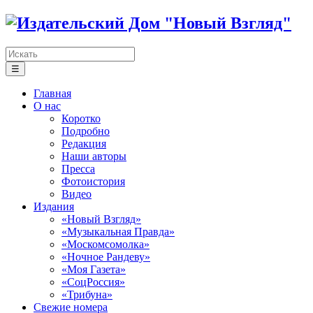
☰
Главная
О нас
Коротко
Подробно
Редакция
Наши авторы
Пресса
Фотоистория
Видео
Издания
«Новый Взгляд»
«Музыкальная Правда»
«Москомсомолка»
«Ночное Рандеву»
«Моя Газета»
«СоцРоссия»
«Трибуна»
Свежие номера