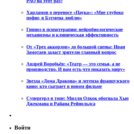
РАО на этот раз?
Харламов о переносе «Паука»: «Мне глубоко
пофиг, я Бэтмена люблю»
Гипноз в психотерапии: нейробиологические
механизмы и клиническая эффективность
От «Трех аккордов» до большой сцены: Иван
Замотаев задаст зрителю главный вопрос
Андрей Воробьёв: «Театр — это семья, а не
производство. И нам есть что показать миру»
Звезда «Дома Дракона» и легенда французского
кино: кто сыграет в новом фильме
Супергерл в топе: Милли Олкок обогнала Хью
Джекмана и Райана Рейнольдса
Войти