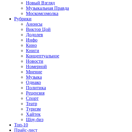
Новый Взгляд
Музыкальная Правда
Москомсомолка
Рубрики
Анонсы
Виктор Цой
Додолев
Инфо
Кино
Книги
Концептуальное
Новости
Номерной
Мнение
Музыка
Однако
Политика
Рецензия
Спорт
Театр
Туризм
Хайтек
Шоу-биз
Топ-10
Прайс-лист