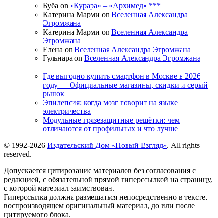
Буба on
«Курара» – «Архимед» ***
Катерина Марми on
Вселенная Александра
Эгромжана
Катерина Марми on
Вселенная Александра
Эгромжана
Елена on
Вселенная Александра Эгромжана
Гульнара on
Вселенная Александра Эгромжана
Где выгодно купить смартфон в Москве в 2026
году — Официальные магазины, скидки и серый
рынок
Эпилепсия: когда мозг говорит на языке
электричества
Модульные грязезащитные решётки: чем
отличаются от профильных и что лучше
© 1992-2026
Издательский Дом «Новый Взгляд»
. All rights
reserved.
Допускается цитирование материалов без согласования с
редакцией, с обязательной прямой гиперссылкой на страницу,
с которой материал заимствован.
Гиперссылка должна размещаться непосредственно в тексте,
воспроизводящем оригинальный материал, до или после
цитируемого блока.