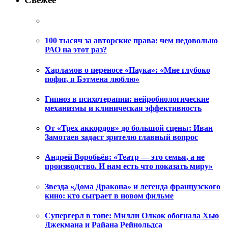
100 тысяч за авторские права: чем недовольно
РАО на этот раз?
Харламов о переносе «Паука»: «Мне глубоко
пофиг, я Бэтмена люблю»
Гипноз в психотерапии: нейробиологические
механизмы и клиническая эффективность
От «Трех аккордов» до большой сцены: Иван
Замотаев задаст зрителю главный вопрос
Андрей Воробьёв: «Театр — это семья, а не
производство. И нам есть что показать миру»
Звезда «Дома Дракона» и легенда французского
кино: кто сыграет в новом фильме
Супергерл в топе: Милли Олкок обогнала Хью
Джекмана и Райана Рейнольдса