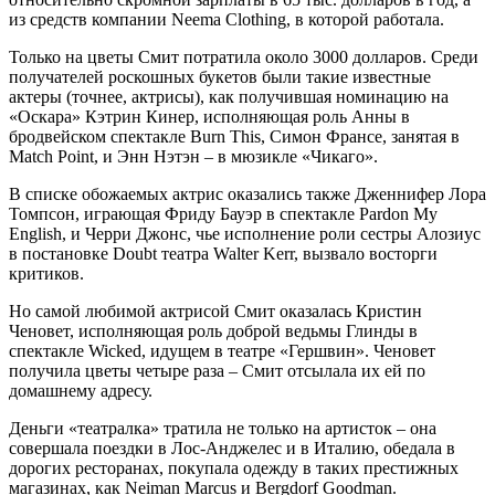
из средств компании Neema Clothing, в которой работала.
Только на цветы Смит потратила около 3000 долларов. Среди
получателей роскошных букетов были такие известные
актеры (точнее, актрисы), как получившая номинацию на
«Оскара» Кэтрин Кинер, исполняющая роль Анны в
бродвейском спектакле Burn This, Симон Франсе, занятая в
Match Point, и Энн Нэтэн – в мюзикле «Чикаго».
В списке обожаемых актрис оказались также Дженнифер Лора
Томпсон, играющая Фриду Бауэр в спектакле Pardon My
English, и Черри Джонс, чье исполнение роли сестры Алозиус
в постановке Doubt театра Walter Kerr, вызвало восторги
критиков.
Но самой любимой актрисой Смит оказалась Кристин
Ченовет, исполняющая роль доброй ведьмы Глинды в
спектакле Wicked, идущем в театре «Гершвин». Ченовет
получила цветы четыре раза – Смит отсылала их ей по
домашнему адресу.
Деньги «театралка» тратила не только на артисток – она
совершала поездки в Лос-Анджелес и в Италию, обедала в
дорогих ресторанах, покупала одежду в таких престижных
магазинах, как Neiman Marcus и Bergdorf Goodman.