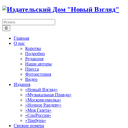
☰
Главная
О нас
Коротко
Подробно
Редакция
Наши авторы
Пресса
Фотоистория
Видео
Издания
«Новый Взгляд»
«Музыкальная Правда»
«Москомсомолка»
«Ночное Рандеву»
«Моя Газета»
«СоцРоссия»
«Трибуна»
Свежие номера