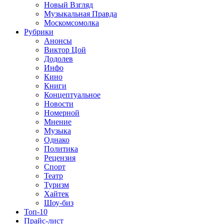
Новый Взгляд
Музыкальная Правда
Москомсомолка
Рубрики
Анонсы
Виктор Цой
Додолев
Инфо
Кино
Книги
Концептуальное
Новости
Номерной
Мнение
Музыка
Однако
Политика
Рецензия
Спорт
Театр
Туризм
Хайтек
Шоу-биз
Топ-10
Прайс-лист