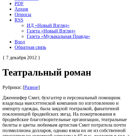
PDF
Архив
Опросы
RSS
ИД «Новый Взгляд»
Газета «Новый Взгляд»
Газета «Музыкальная Правда»
Вход
Обратная связь
{ 7 декабря 2012 }
Театральный роман
Рубрики: [
Разное
]
Дженнифер Смит, бухгалтер и персональный помощник
владельца манхэттенской компании по изготовлению и
импорту одежды, была заядлой театралкой, фанатичной
поклонницей бродвейских звезд. На пожертвования в
бродвейские благотворительные организации, театральные
билеты и цветы любимым артистам Смит потратила почти
полмиллиона долларов, однако взяла их не из собственной
относительно скромной зарплаты в 65 тыс. долларов в год, а