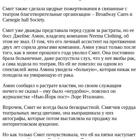
Смит также сделала щедрые пожертвования в связанные с
театром благотворительные организации – Broadway Cares и
Carnegie hall Society.
Смит уже дважды представала перед судом за растраты, но ее
босс Джеймс Амин, владелец компании Neema Clothing, об
этом не знал. О том, что его личный ассистент на протяжении
двух лет сорила деньгами компании, Амин узнал только после
того, как в июне прошлого года уволил Смит. Она постоянно
брала больничные, даже распустила слух, что у нее якобы рак,
а сама ходила по театрам. Но ей не повезло: на одном из
спектаклей жена Амина увидела «больную», которая никак не
походила на умирающую от рака.
Амин сообщил о растрате властям, но своим служащим
ничего не сказал – ему было «неудобно», пояснил он
журналистке «Нью-Йорк пост» Лоре Италиано.
Впрочем, Смит не всегда была бескорыстной. Смягчив сердца
театральных звезд цветами, она выпрашивала у них
автографы, которые потом выставляла на продажу на
интернетовском аукционе.
Но как только Смит почувствовала, что ей на пятки наступает