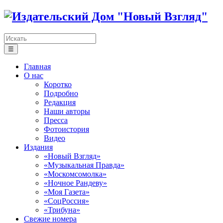
☰
Главная
О нас
Коротко
Подробно
Редакция
Наши авторы
Пресса
Фотоистория
Видео
Издания
«Новый Взгляд»
«Музыкальная Правда»
«Москомсомолка»
«Ночное Рандеву»
«Моя Газета»
«СоцРоссия»
«Трибуна»
Свежие номера