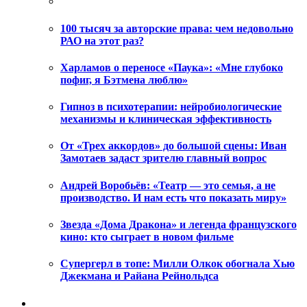
100 тысяч за авторские права: чем недовольно
РАО на этот раз?
Харламов о переносе «Паука»: «Мне глубоко
пофиг, я Бэтмена люблю»
Гипноз в психотерапии: нейробиологические
механизмы и клиническая эффективность
От «Трех аккордов» до большой сцены: Иван
Замотаев задаст зрителю главный вопрос
Андрей Воробьёв: «Театр — это семья, а не
производство. И нам есть что показать миру»
Звезда «Дома Дракона» и легенда французского
кино: кто сыграет в новом фильме
Супергерл в топе: Милли Олкок обогнала Хью
Джекмана и Райана Рейнольдса