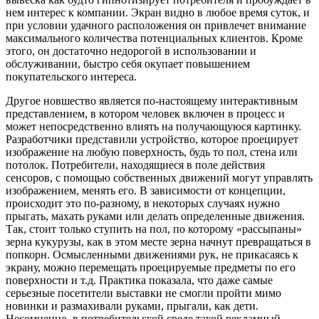
нем интерес к компании. Экран видно в любое время суток, и
при условии удачного расположения он привлечет внимание
максимального количества потенциальных клиентов. Кроме
этого, он достаточно недорогой в использовании и
обслуживании, быстро себя окупает повышением
покупательского интереса.
Другое новшество является по-настоящему интерактивным
представлением, в котором человек включен в процесс и
может непосредственно влиять на получающуюся картинку.
Разработчики представили устройство, которое проецирует
изображение на любую поверхность, будь то пол, стена или
потолок. Потребители, находящиеся в поле действия
сенсоров, с помощью собственных движений могут управлять
изображением, менять его. В зависимости от концепции,
происходит это по-разному, в некоторых случаях нужно
прыгать, махать руками или делать определенные движения.
Так, стоит только ступить на пол, по которому «рассыпаны»
зерна кукурузы, как в этом месте зерна начнут превращаться в
попкорн. Осмысленными движениями рук, не прикасаясь к
экрану, можно перемещать проецируемые предметы по его
поверхности и т.д. Практика показала, что даже самые
серьезные посетители выставки не смогли пройти мимо
новинки и размахивали руками, прыгали, как дети.
Несомненно, в потребительской среде такой рекламный