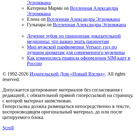
Эгромжана
Катерина Марми on
Вселенная Александра
Эгромжана
Елена on
Вселенная Александра Эгромжана
Гульнара on
Вселенная Александра Эгромжана
Лечение зубов по принципам доказательной
медицины: что важно знать пациентам
Мир мужской парфюмерии Versace: гид по
лучшим ароматам для современного мужчины
Как изменились правила оформления SIM-карт в
России
© 1992-2026
Издательский Дом «Новый Взгляд»
. All rights
reserved.
Допускается цитирование материалов без согласования с
редакцией, с обязательной прямой гиперссылкой на страницу,
с которой материал заимствован.
Гиперссылка должна размещаться непосредственно в тексте,
воспроизводящем оригинальный материал, до или после
цитируемого блока.
Scroll