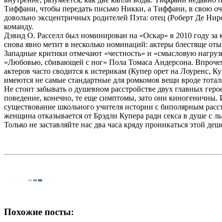
Тиффани, чтобы передать письмо Никки, а Тиффани, в свою о
довольно эксцентричных родителей Пэта: отец (Роберт Де Ниро
команду.
Дэвид О. Расселл был номинирован на «Оскар» в 2010 году за 
снова явно метит в несколько номинаций: актеры блестяще от
Западные критики отмечают «честность» и «смысловую нагрузк
«Любовью, сбивающей с ног» Пола Томаса Андерсона. Впрочем,
актеров часто сводится к истерикам (Купер орет на Лоуренс, Ку
имеются не самые стандартные для ромкомов вещи вроде тотал
Не стоит забывать о душевном расстройстве двух главных гер
поведение, конечно, те еще симптомы, зато они киногеничны.
существование школьного учителя истории с биполярным расст
женщина отказывается от Брэдли Купера ради секса в душе с л
Только не заставляйте нас два часа кряду проникаться этой де
Похожие посты: