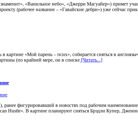
знаменит», «Ванильное небо», «Джерри Магуайер») примет учас
роекту (рабочее название – «Гавайские дебри») уже сейчас при
 в картине «Мой парень – псих», собирается сняться в англояз
артины (по крайней мере, он в списке
[Читать...]
ание
ц»), ранее фигурировавший в новостях под рабочим наименовани
ican Hustle». В картине планируют сняться Брэдли Купер, Дженн