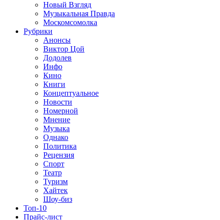
Новый Взгляд
Музыкальная Правда
Москомсомолка
Рубрики
Анонсы
Виктор Цой
Додолев
Инфо
Кино
Книги
Концептуальное
Новости
Номерной
Мнение
Музыка
Однако
Политика
Рецензия
Спорт
Театр
Туризм
Хайтек
Шоу-биз
Топ-10
Прайс-лист