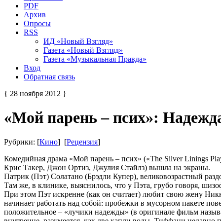
PDF
Архив
Опросы
RSS
ИД «Новый Взгляд»
Газета «Новый Взгляд»
Газета «Музыкальная Правда»
Вход
Обратная связь
{ 28 ноября 2012 }
«Мой парень – псих»: Надежда
Рубрики: [
Кино
] [
Рецензия
]
Комедийная драма «Мой парень – псих» («The Silver Linings P
Крис Такер, Джон Ортиз, Джулия Стайлз) вышла на экраны.
Патрик (Пэт) Солатано (Брэдли Купер), великовозрастный разд
Там же, в клинике, выяснилось, что у Пэта, грубо говоря, шизо
При этом Пэт искренне (как он считает) любит свою жену Никки
начинает работать над собой: пробежки в мусорном пакете пов
положительное – «лучики надежды» (в оригинале фильм называ
внутренне, разумеется, как две капли воды. Тиффани недавно п