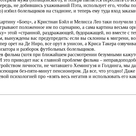
чередь, не добившись ухаживаний Пэта, использует его, чтобы
) избил болельщиков на стадионе, и теперь ему туда вход заказ
картину «Боец», а Кристиан Бэйл и Мелисса Лео таки получили 
ыгрывают положенное им по сценарию, а сама картина весьма ор
у» этой «странной, раздражающей, будоражащей, но вместе с те
 вынуждены вас предупредить: если вы склонны к мигрени, воз
пер орет на Де Ниро, все орут в унисон, а Криса Такера озвучива
изатора и разборок футбольных болельщиков.
оев фильма (хотя при ближайшем рассмотрении безумными кажут
 И это приводит нас к главной проблеме фильма – неправдоподо
ройством личности, не читавшего Хемингуэя и Голдинга, мы даж
ысеющим без-пяти-минут пенсионером. Да все, что угодно! Даже
шевой психологией про «взять весь негатив и использовать его к