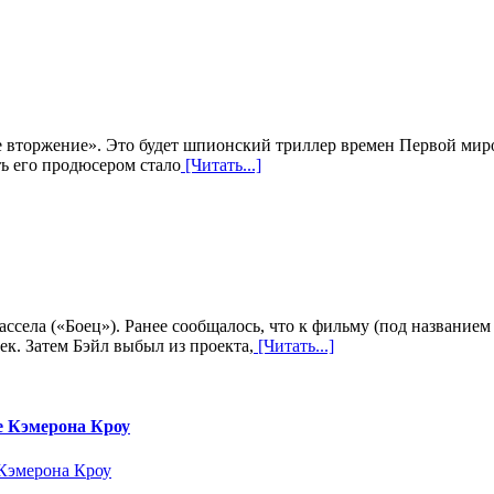
ое вторжение». Это будет шпионский триллер времен Первой м
ть его продюсером стало
[Читать...]
ссела («Боец»). Ранее сообщалось, что к фильму (под название
к. Затем Бэйл выбыл из проекта,
[Читать...]
е Кэмерона Кроу