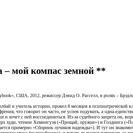
 – мой компас земной **
laybook», США, 2012, режиссер Дэвид О. Расселл, в ролях – Брэ
олбай и учитель истории, провел 8 месяцев в психиатрической 
френия, что говорит он часто, не успев подумать, а одна-единст
 и хочет с ней воссоединиться. Из-за судебного запрета он, вп
ерх худи, чтение Хемингуэя («Прощай, оружие») и Голдинга («П
ется примерно «Сборник лучиков надежды»). И тут он знакомит
отеряла мужа (полицейского), и теперь пытается переспать со вс