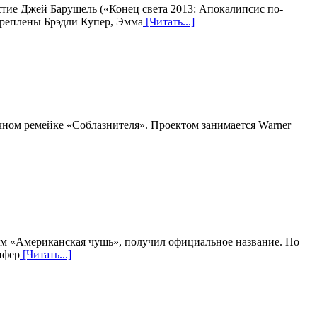
тие Джей Барушель («Конец света 2013: Апокалипсис по-
креплены Брэдли Купер, Эмма
[Читать...]
ычном ремейке «Соблазнителя». Проектом занимается Warner
ем «Американская чушь», получил официальное название. По
ифер
[Читать...]