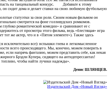
 попасть на танцевальный конкурс. Добавьте к этому
ан, он сидит дома и делает ставки на свою любимую футбольную
золотые статуэтки за свои роли. Своим новым фильмом он
игинально смотрится на фоне голливудских ромкомов.
м глубоко романтической комедии» и сравнивают ее с
держитесь от просмотра этого фильма, ведь «блестящая» игра
ет тот же актер, что и в «Пятом элементе»). Также здесь
ся исключительно все): вспышки гнева и легкомысленное
бности всего происходящего. Мы, конечно, можем поверить в
е, если напрячь фантазию, можем представить себе, как некая
 жирного Брэдли Купера, сидящего на антидепрессантах!
ак топливо, чтобы найти лучики надежды».
Денис ШЛЯНЦЕВ.
Издательский Дом «Новый Взгляд»