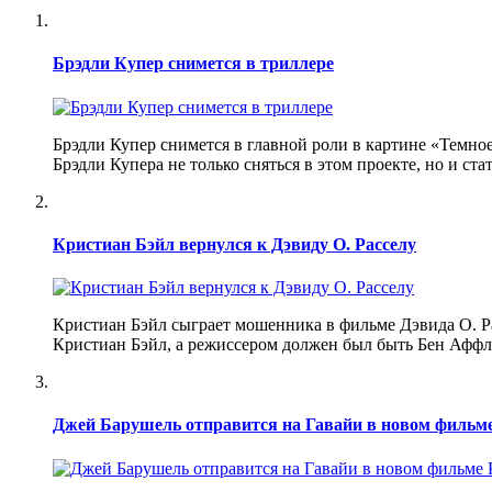
Брэдли Купер снимется в триллере
Брэдли Купер снимется в главной роли в картине «Темн
Брэдли Купера не только сняться в этом проекте, но и ста
Кристиан Бэйл вернулся к Дэвиду О. Расселу
Кристиан Бэйл сыграет мошенника в фильме Дэвида О. Ра
Кристиан Бэйл, а режиссером должен был быть Бен Аффле
Джей Барушель отправится на Гавайи в новом фильм