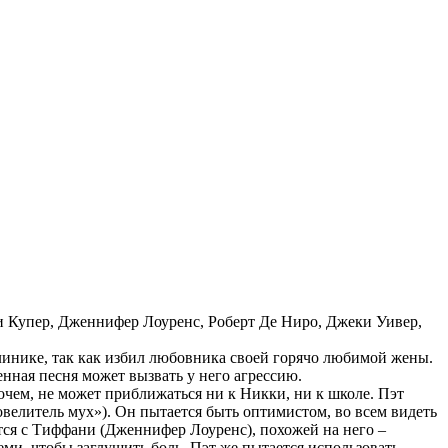
дли Купер, Дженнифер Лоуренс, Роберт Де Ниро, Джеки Уивер,
клинике, так как избил любовника своей горячо любимой жены.
венная песня может вызвать у него агрессию.
рочем, не может приближаться ни к Никки, ни к школе. Пэт
овелитель мух»). Он пытается быть оптимистом, во всем видеть
ся с Тиффани (Дженнифер Лоуренс), похожей на него –
еми, чтобы заглушить боль. Пэт же пытается использовать