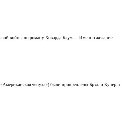
ировой войны по роману Ховарда Блума. Именно желание
м «Американская чепуха») были прикреплены Брэдли Купер и