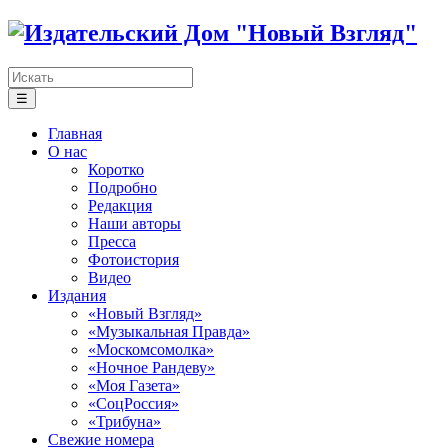
☰
Главная
О нас
Коротко
Подробно
Редакция
Наши авторы
Пресса
Фотоистория
Видео
Издания
«Новый Взгляд»
«Музыкальная Правда»
«Москомсомолка»
«Ночное Рандеву»
«Моя Газета»
«СоцРоссия»
«Трибуна»
Свежие номера