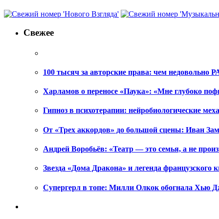
Свежее
100 тысяч за авторские права: чем недовольно РА
Харламов о переносе «Паука»: «Мне глубоко поф
Гипноз в психотерапии: нейробиологические ме
От «Трех аккордов» до большой сцены: Иван Зам
Андрей Воробьёв: «Театр — это семья, а не произ
Звезда «Дома Дракона» и легенда французского к
Супергерл в топе: Милли Олкок обогнала Хью Д