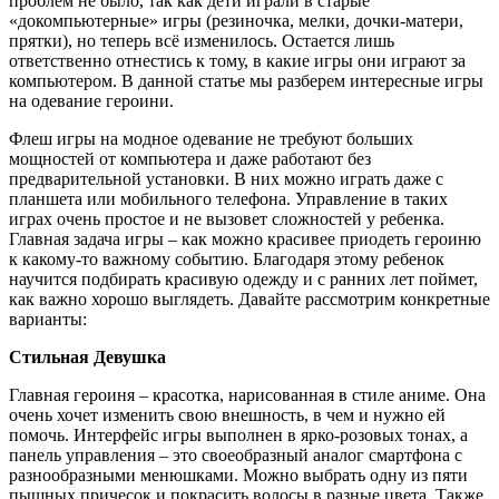
проблем не было, так как дети играли в старые
«докомпьютерные» игры (резиночка, мелки, дочки-матери,
прятки), но теперь всё изменилось. Остается лишь
ответственно отнестись к тому, в какие игры они играют за
компьютером. В данной статье мы разберем интересные игры
на одевание героини.
Флеш игры на модное одевание не требуют больших
мощностей от компьютера и даже работают без
предварительной установки. В них можно играть даже с
планшета или мобильного телефона. Управление в таких
играх очень простое и не вызовет сложностей у ребенка.
Главная задача игры – как можно красивее приодеть героиню
к какому-то важному событию. Благодаря этому ребенок
научится подбирать красивую одежду и с ранних лет поймет,
как важно хорошо выглядеть. Давайте рассмотрим конкретные
варианты:
Стильная Девушка
Главная героиня – красотка, нарисованная в стиле аниме. Она
очень хочет изменить свою внешность, в чем и нужно ей
помочь. Интерфейс игры выполнен в ярко-розовых тонах, а
панель управления – это своеобразный аналог смартфона с
разнообразными менюшками. Можно выбрать одну из пяти
пышных причесок и покрасить волосы в разные цвета. Также