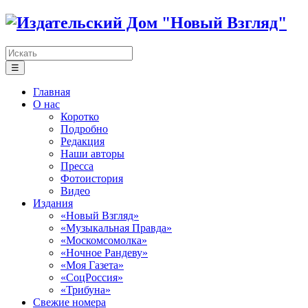
☰
Главная
О нас
Коротко
Подробно
Редакция
Наши авторы
Пресса
Фотоистория
Видео
Издания
«Новый Взгляд»
«Музыкальная Правда»
«Москомсомолка»
«Ночное Рандеву»
«Моя Газета»
«СоцРоссия»
«Трибуна»
Свежие номера