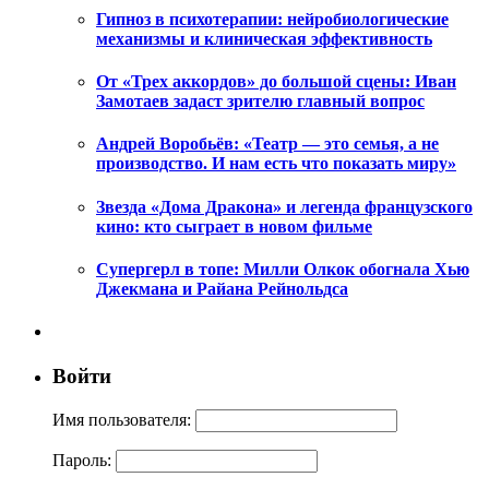
Гипноз в психотерапии: нейробиологические
механизмы и клиническая эффективность
От «Трех аккордов» до большой сцены: Иван
Замотаев задаст зрителю главный вопрос
Андрей Воробьёв: «Театр — это семья, а не
производство. И нам есть что показать миру»
Звезда «Дома Дракона» и легенда французского
кино: кто сыграет в новом фильме
Супергерл в топе: Милли Олкок обогнала Хью
Джекмана и Райана Рейнольдса
Войти
Имя пользователя:
Пароль: