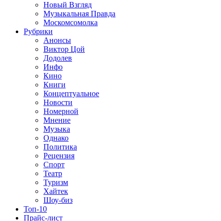
Новый Взгляд
Музыкальная Правда
Москомсомолка
Рубрики
Анонсы
Виктор Цой
Додолев
Инфо
Кино
Книги
Концептуальное
Новости
Номерной
Мнение
Музыка
Однако
Политика
Рецензия
Спорт
Театр
Туризм
Хайтек
Шоу-биз
Топ-10
Прайс-лист