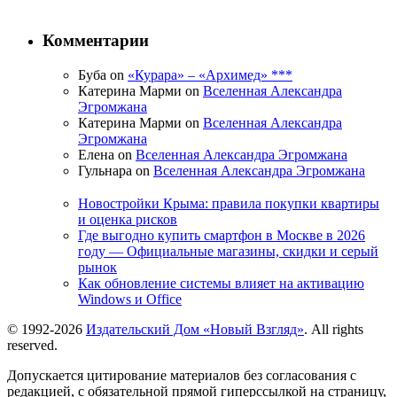
Комментарии
Буба on
«Курара» – «Архимед» ***
Катерина Марми on
Вселенная Александра
Эгромжана
Катерина Марми on
Вселенная Александра
Эгромжана
Елена on
Вселенная Александра Эгромжана
Гульнара on
Вселенная Александра Эгромжана
Новостройки Крыма: правила покупки квартиры
и оценка рисков
Где выгодно купить смартфон в Москве в 2026
году — Официальные магазины, скидки и серый
рынок
Как обновление системы влияет на активацию
Windows и Office
© 1992-2026
Издательский Дом «Новый Взгляд»
. All rights
reserved.
Допускается цитирование материалов без согласования с
редакцией, с обязательной прямой гиперссылкой на страницу,