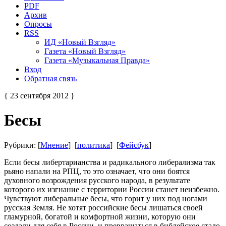
PDF
Архив
Опросы
RSS
ИД «Новый Взгляд»
Газета «Новый Взгляд»
Газета «Музыкальная Правда»
Вход
Обратная связь
{ 23 сентября 2012 }
Бесы
Рубрики: [
Мнение
] [
политика
] [
Фейсбук
]
Если бесы либертарианства и радикального либерализма так
рьяно напали на РПЦ, то это означает, что они боятся
духовного возрождения русского народа, в результате
которого их изгнание с территории России станет неизбежно.
Чувствуют либеральные бесы, что горит у них под ногами
русская Земля. Не хотят российские бесы лишаться своей
гламурной, богатой и комфортной жизни, которую они
создали для себя в России, и превращаться в библейское стадо