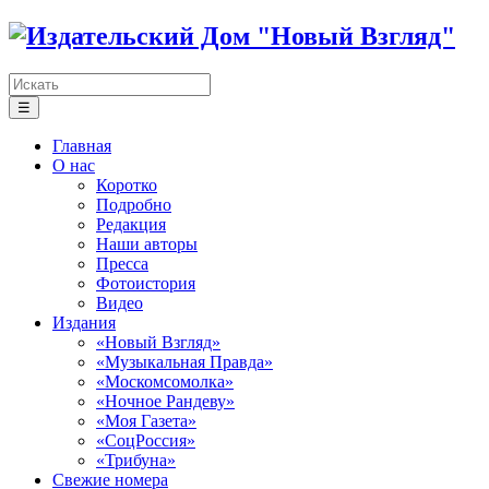
☰
Главная
О нас
Коротко
Подробно
Редакция
Наши авторы
Пресса
Фотоистория
Видео
Издания
«Новый Взгляд»
«Музыкальная Правда»
«Москомсомолка»
«Ночное Рандеву»
«Моя Газета»
«СоцРоссия»
«Трибуна»
Свежие номера