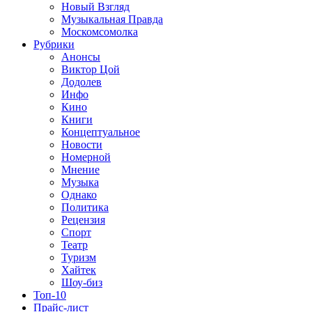
Новый Взгляд
Музыкальная Правда
Москомсомолка
Рубрики
Анонсы
Виктор Цой
Додолев
Инфо
Кино
Книги
Концептуальное
Новости
Номерной
Мнение
Музыка
Однако
Политика
Рецензия
Спорт
Театр
Туризм
Хайтек
Шоу-биз
Топ-10
Прайс-лист