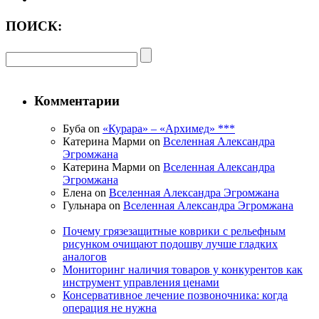
ПОИСК:
Комментарии
Буба on
«Курара» – «Архимед» ***
Катерина Марми on
Вселенная Александра
Эгромжана
Катерина Марми on
Вселенная Александра
Эгромжана
Елена on
Вселенная Александра Эгромжана
Гульнара on
Вселенная Александра Эгромжана
Почему грязезащитные коврики с рельефным
рисунком очищают подошву лучше гладких
аналогов
Мониторинг наличия товаров у конкурентов как
инструмент управления ценами
Консервативное лечение позвоночника: когда
операция не нужна