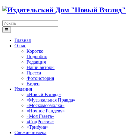
☰
Главная
О нас
Коротко
Подробно
Редакция
Наши авторы
Пресса
Фотоистория
Видео
Издания
«Новый Взгляд»
«Музыкальная Правда»
«Москомсомолка»
«Ночное Рандеву»
«Моя Газета»
«СоцРоссия»
«Трибуна»
Свежие номера