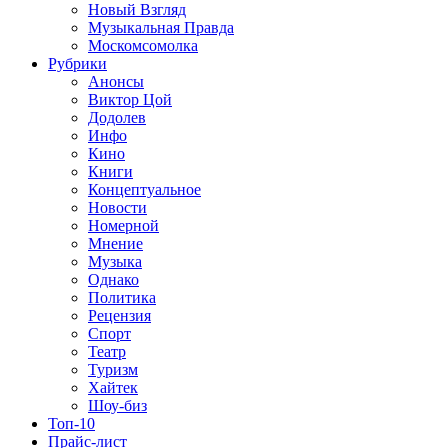
Новый Взгляд
Музыкальная Правда
Москомсомолка
Рубрики
Анонсы
Виктор Цой
Додолев
Инфо
Кино
Книги
Концептуальное
Новости
Номерной
Мнение
Музыка
Однако
Политика
Рецензия
Спорт
Театр
Туризм
Хайтек
Шоу-биз
Топ-10
Прайс-лист