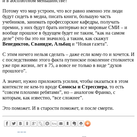
и в абсолютном меньшинстве?
Потому что мир устроен, что все равно именно эти люди
будут сидеть в медиа, писать книги, большую часть
учебников, занимать профессорские кафедры, получать
премии, у них будут брать интервью все мировые СМИ – и
вообще прошлое в будущем будет не таким, “как на самом
деле” (что бы это ни значило), а таким, как скажут
Венедиктов, Сванидзе, Альбац
и “Новая газета”.
С этим ничего нельзя сделать – даже если кому-то и хочется. И
с последствиями этого факта путинское поколение столкнется
уже при жизни, лет в 75, а вовсе не только в виде “духов
прошлого”.
А значит, нужно приложить усилия, чтобы оказаться в этом
контексте не кем-то вроде
Сомосы и Стресснера
, то есть
“совсем плохими ребятами”, но – аналогом Франко, с
которым, как известно, “все сложнее”.
Это поможет. И в старости поможет, и после смерти.