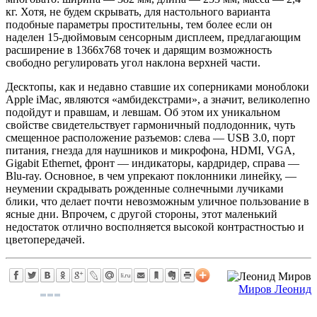
кг. Хотя, не будем скрывать, для настольного варианта
подобные параметры простительны, тем более если он
наделен 15-дюймовым сенсорным дисплеем, предлагающим
расширение в 1366х768 точек и дарящим возможность
свободно регулировать угол наклона верхней части.
Десктопы, как и недавно ставшие их соперниками моноблоки
Apple iMac, являются «амбидекстрами», а значит, великолепно
подойдут и правшам, и левшам. Об этом их уникальном
свойстве свидетельствует гармоничный подлодонник, чуть
смещенное расположение разъемов: слева — USB 3.0, порт
питания, гнезда для наушников и микрофона, HDMI, VGA,
Gigabit Ethernet, фронт — индикаторы, кардридер, справа —
Blu-ray. Основное, в чем упрекают поклонники линейку, —
неумении скрадывать рожденные солнечными лучиками
блики, что делает почти невозможным уличное пользование в
ясные дни. Впрочем, с другой стороны, этот маленький
недостаток отлично восполняется высокой контрастностью и
цветопередачей.
Миров Леонид