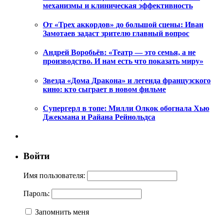
механизмы и клиническая эффективность
От «Трех аккордов» до большой сцены: Иван
Замотаев задаст зрителю главный вопрос
Андрей Воробьёв: «Театр — это семья, а не
производство. И нам есть что показать миру»
Звезда «Дома Дракона» и легенда французского
кино: кто сыграет в новом фильме
Супергерл в топе: Милли Олкок обогнала Хью
Джекмана и Райана Рейнольдса
Войти
Имя пользователя:
Пароль:
Запомнить меня