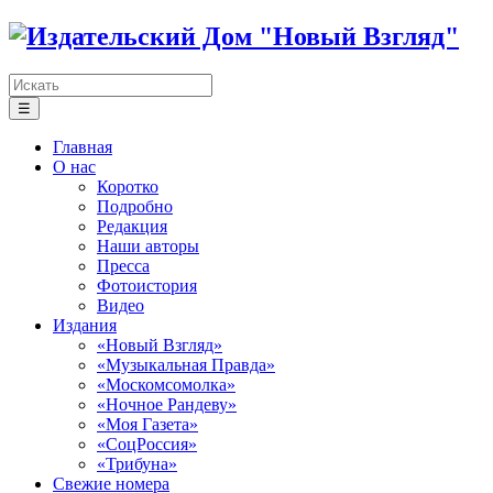
☰
Главная
О нас
Коротко
Подробно
Редакция
Наши авторы
Пресса
Фотоистория
Видео
Издания
«Новый Взгляд»
«Музыкальная Правда»
«Москомсомолка»
«Ночное Рандеву»
«Моя Газета»
«СоцРоссия»
«Трибуна»
Свежие номера