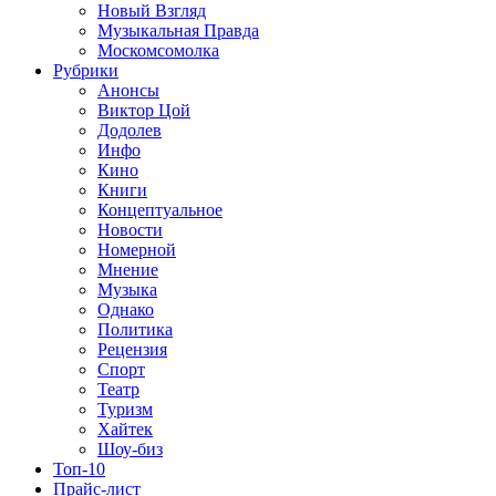
Новый Взгляд
Музыкальная Правда
Москомсомолка
Рубрики
Анонсы
Виктор Цой
Додолев
Инфо
Кино
Книги
Концептуальное
Новости
Номерной
Мнение
Музыка
Однако
Политика
Рецензия
Спорт
Театр
Туризм
Хайтек
Шоу-биз
Топ-10
Прайс-лист