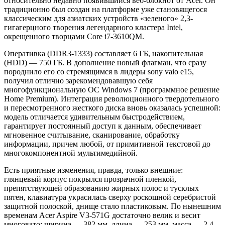
относительно недавно появившийся веб-блокнот от Acer. Он
традиционно был создан на платформе уже становящегося
классическим для азиатских устройств «зеленого» 2,3-
гигагерцного творения легендарного кластера Intel,
окрещенного творцами Core i7-3610QM.
Оперативка (DDR3-1333) составляет 6 ГБ, накопительная
(HDD) — 750 ГБ. В дополнение новый флагман, что сразу
породнило его со стремящимся в лидеры sony vaio e15,
получил отлично зарекомендовавшую себя
многофункциональную ОС Windows 7 (программное решение
Home Premium). Интеграция революционного твердотельного
и пересмотренного жесткого диска вновь оказалась успешной:
модель отличается удивительным быстродействием,
гарантирует постоянный доступ к данным, обеспечивает
мгновенное считывание, сканирование, обработку
информации, причем любой, от примитивной текстовой до
многокомпонентной мультимедийной.
Есть приятные изменения, правда, только внешние:
глянцевый корпус покрылся прозрачной пленкой,
препятствующей образованию жирных полос и тусклых
пятен, клавиатура украсилась сверху роскошной серебристой
защитной полоской, днище стало пластиковым. По нынешним
временам Acer Aspire V3-571G достаточно велик и весит
многовато: ширина — 382 мм, длина — 253 мм, масса — 2,4